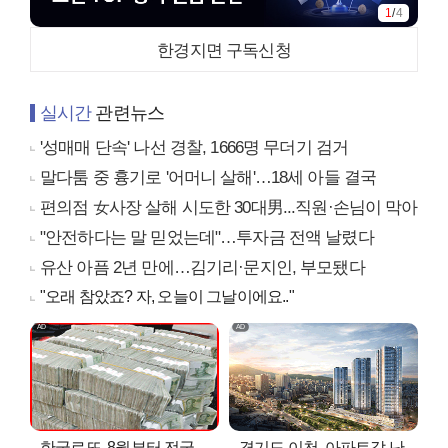
1
/
4
한경지면 구독신청
실시간
관련뉴스
'성매매 단속' 나선 경찰, 1666명 무더기 검거
말다툼 중 흉기로 '어머니 살해'…18세 아들 결국
편의점 女사장 살해 시도한 30대男...직원·손님이 막아
"안전하다는 말 믿었는데"…투자금 전액 날렸다
유산 아픔 2년 만에…김기리·문지인, 부모됐다
"오래 참았죠? 자, 오늘이 그날이에요.."
한국로또, 8월부터 전국
경기도 이천, 아파트값 난