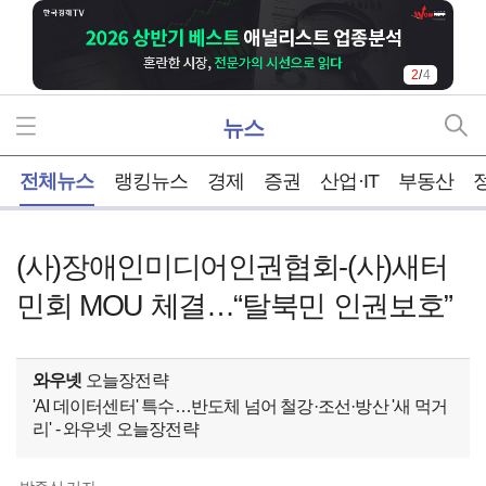
2
/
4
뉴스
홈
전체뉴스
랭킹뉴스
경제
증권
산업·IT
부동산
(사)장애인미디어인권협회-(사)새터
민회 MOU 체결…“탈북민 인권보호”
와우넷
오늘장전략
'AI 데이터센터' 특수…반도체 넘어 철강·조선·방산 '새 먹거
리' - 와우넷 오늘장전략