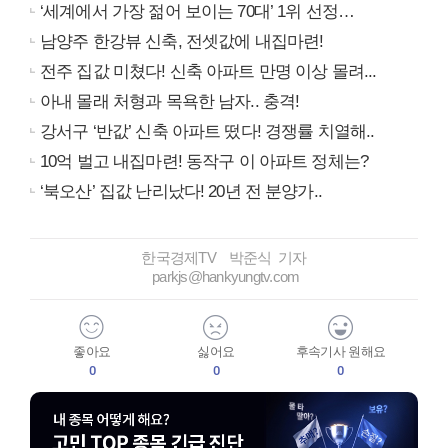
‘세계에서 가장 젊어 보이는 70대’ 1위 선정…
남양주 한강뷰 신축, 전셋값에 내집마련!
전주 집값 미쳤다! 신축 아파트 만명 이상 몰려...
아내 몰래 처형과 목욕한 남자.. 충격!
강서구 ‘반값’ 신축 아파트 떴다! 경쟁률 치열해..
10억 벌고 내집마련! 동작구 이 아파트 정체는?
‘북오산’ 집값 난리났다! 20년 전 분양가..
한국경제TV 박준식 기자
parkjs@hankyungtv.com
좋아요
싫어요
후속기사 원해요
0
0
0