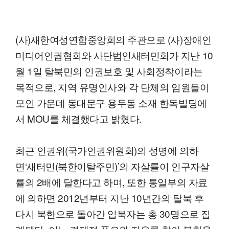
(사)새한여성연합중앙회의 주관으로 (사)장애인
미디어인궙협회와 사단법인새터민회가 지난 10
월 1일 탈북민의 인권보호 및 사회정착이라는
목적으로, 지역 유명인사와 각 단체의 임원들이
모인 가운데 동대문구 용두동 소재 한독빌딩에
서 MOU를 체결했다고 밝혔다.
최근 인권위(국가인권위원회)의 성명에 의하
면‘새터민(북한이탈주민)’의 자살률이 인구자살
률의 2배에 달한다고 하며, 또한 통일부의 자료
에 의하면 2012년부터 지난 10년간의 탈북 후
다시 북한으로 돌아간 입북자는 총 30명으로 집