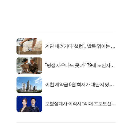
계단 내려가다 '철렁'... 발목 꺾이는 이
유
"평생 사우나도 못 가" 79세 노신사의
변신
이천 계약금 0원 최저가 대단지 떴다!
줍줍
보험설계사 이직시 ‘억’대 프로모션!
키움에셋!