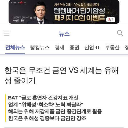
1
/
2
뉴스
홈
전체뉴스
랭킹뉴스
경제
증권
산업·IT
부동산
한국은 무조건 금연 VS 세계는 유해
성 줄이기
BAT "글로 흡연자 건강지표 개선
업계 "위해성 ‘최소화’ 노력 봐달라"
해외는 위해 저감제품 금연 중간단계로 활용
한국은 위해성 경중보다 금연만 강조