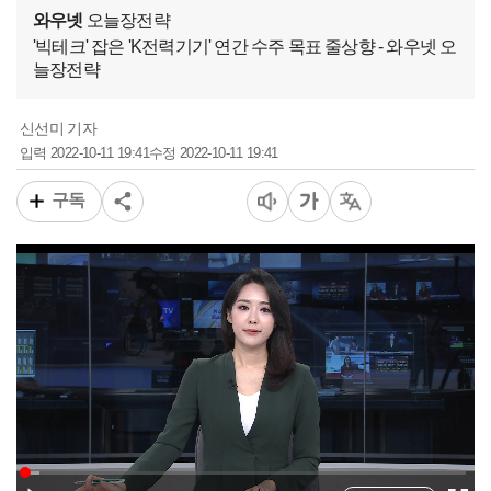
와우넷
오늘장전략
'빅테크' 잡은 'K전력기기' 연간 수주 목표 줄상향 - 와우넷 오
늘장전략
신선미 기자
2022-10-11 19:41
2022-10-11 19:41
입력
수정
구독