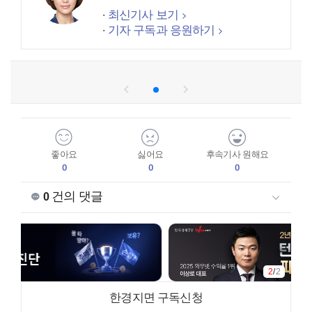
최신기사 보기
기자 구독과 응원하기
좋아요
싫어요
후속기사 원해요
0
0
0
건의 댓글
0
2
/
2
한경지면 구독신청