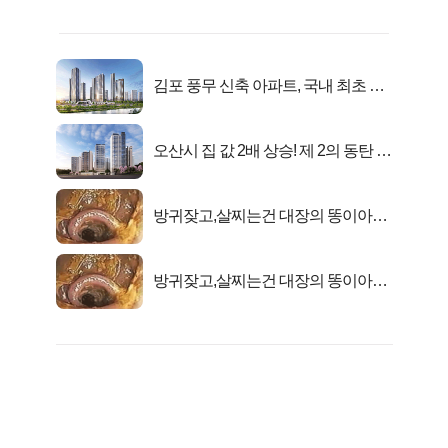
김포 풍무 신축 아파트, 국내 최초 반
값 분양..
오산시 집 값 2배 상승! 제 2의 동탄 신
화..
방귀잦고,살찌는건 대장의 똥이아니
라??
방귀잦고,살찌는건 대장의 똥이아니
라??