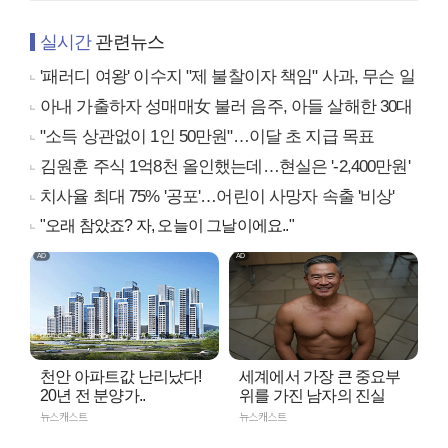
실시간
관련뉴스
'패러디 여왕' 이수지 "제 불찰이자 책임" 사과, 무슨 일
아내 가출하자 성매매女 불러 음주, 아들 살해한 30대
"소득 상관없이 1인 50만원"…이달 초 지급 목표
김원훈 주식 1억8천 올인했는데…현실은 '-2,400만원'
치사율 최대 75% '공포'…어린이 사망자 속출 '비상'
"오래 참았죠? 자, 오늘이 그날이에요.."
천안 아파트값 난리났다!
세계에서 가장 큰 중요부
20년 전 분양가..
위를 가진 남자의 진실
뉴스캐스트
뉴스캐스트