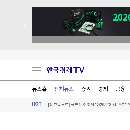
뉴스홈
전체뉴스
증권
경제
금융
'윤석열 탄핵 반대' 손현보 목사, 美 트럼프 대통령
HOT
[테크톡노트] 폴드는 어떻게 '아재폰'에서 'MZ폰
한국전쟁서 부친 실종된 美남매 "유해라도 찾을 
ON AIR
뉴스