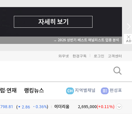
→ 2026 상반기 베스트 애널리스트 업종 분석
와우넷
한경구독
로그인
고객센터
럼·연재
랭킹뉴스
지역별채널
편성표
비트코인
91,436,000
(
0.1%
)
798.81
0.36%
)
이더리움
2,695,000
(
0.11%
)
(
2.86
리플
1,454
(
0.69%
)
넷
주식창