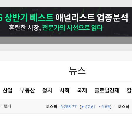
뉴스
산업
부동산
정치
사회
국제
글로벌경제
칼
 면담
'이 됐나
코스피
6,258.77
0.6%
)
코스닥
(
37.61
수 있다면…"
TV프로그램
와우
300만원 비싸졌는데 계약 폭주…'신형 아반떼' 난리 난 까닭 [최수진의 모빌리티톡]