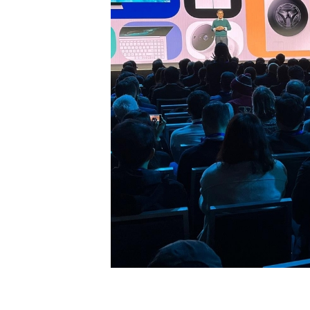
[할인50%] 한·미 투자 올인원 클래스
해외증시