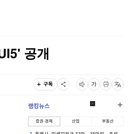
비트코인 캐시
304,900
(
0.86%
)
홈
AI추천
이오스
896
(
-0.45%
)
품
마켓이슈
특징주
이벤트
비트코인 골드
1,313
(
-763.82%
)
퀀텀
923
(
0.76%
)
I5' 공개
이더리움 클래식
9,150
(
0.27%
)
비트코인
91,436,000
(
0.1%
)
구독
랭킹뉴스
증권·경제
산업
부동산
1