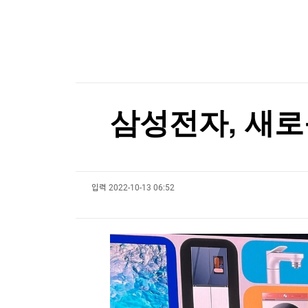
한국경제TV
뉴스홈
[포토+] 박정민, '멋짐 가득한 모습~'
머니팜 모닝라이브
증권
굿모닝 작전
금융
"나야, '흑백요리사' 시즌3"
오늘장 뭐사지?
부동산
[온에어] 몸쓸이야기
[오후5시] 뉴스플러스
사회
온로드 (ON ROAD) 인사이트
글로벌경제
'윤석열 탄핵 반대' 손현보 목사, 美 트럼프 대통령
삼성전자, 새로운
랭킹뉴스
'윤석열 탄핵 반대' 손현보 목사, 美 트럼프 대통령
입력
2022-10-13 06:52
미네르바아카데미
증권 데이터
스페셜강의
특징주 뉴스
투자/재테크
매매신호 (랭킹100
부동산/세무
투자분석
산업
국내증시
[모집-3기-] 돈버는 트레이딩 투자 북클럽
환율