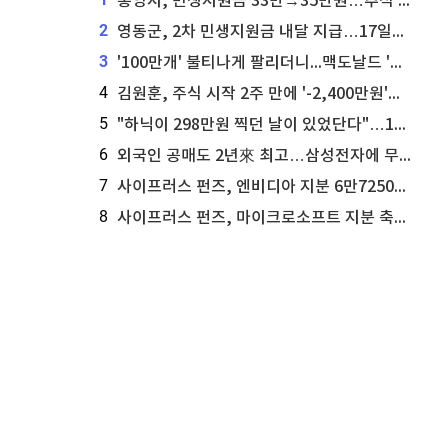
통영시, 민생지원금 33만→35만원…추석 전 푼다
2
영동군, 2차 민생지원금 내달 지급…17일부터 신청 접수
3
'100만개' 불티나게 팔리더니...맥도날드 '충주찰옥수수버거' 돌연 판매 종료
4
김원훈, 주식 시작 2주 만에 '-2,400만원'…"차 한 대 값 날렸다"
5
"하닉이 298만원 찍던 날이 있었단다"…100만 클릭 '전래동화' 정체
6
외국인 공매도 2년來 최고…삼성전자에 무슨일이 [B급기자의 B급리포트]
7
사이프러스 펀즈, 엔비디아 지분 6만7250주 매각
8
사이프러스 펀즈, 마이크로소프트 지분 축소...3만3천 주 매각