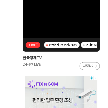
한국경제TV 24시간 LIVE
머니팜 모닝라이브 
한국경제TV
24시간 LIVE
채팅참여