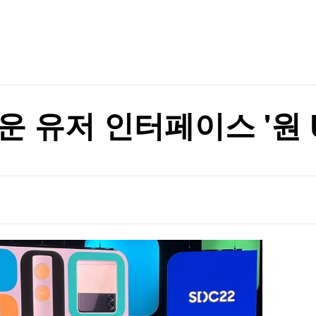
TV홈
무료방송
전체뉴스
증권
파트너스
경제
종목핫라인
추천 상
산업
경제
오늘의 
정치
생활경제
수익후기
국제
기업·CEO
이벤트
칼럼·연재
 면담
 유저 인터페이스 '원 U
특집방송
 면담
전체 프로그램
채널/편성
지역별채널
)
편성표