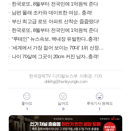
한국로또, 8월부터 전국민에 1억원씩 준다
남편 몰래 조카와 데이트한 여성.. 충격!
부산 최고급 로또 아파트 선착순 줍줍떴다!
한국로또, 8월부터 전국민에 1억원씩 준다
“루테인” 뉴스속보, 백내장 유발한다..충격!
‘세계에서 가장 젊어 보이는 70대’ 1위 선정…
나이 70살에 그곳이 20cm 커진 남자..충격!
한국경제TV 디지털뉴스부 이휘경 기자
ddehg@hankyungtv.com
좋아요
싫어요
후속기사 원해요
1
0
1