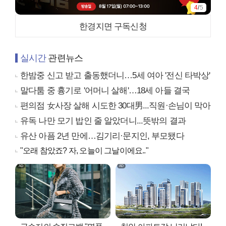
4
/
5
한경지면 구독신청
실시간
관련뉴스
한밤중 신고 받고 출동했더니…5세 여아 '전신 타박상'
말다툼 중 흉기로 '어머니 살해'…18세 아들 결국
편의점 女사장 살해 시도한 30대男...직원·손님이 막아
유독 나만 모기 밥인 줄 알았더니...뜻밖의 결과
유산 아픔 2년 만에…김기리·문지인, 부모됐다
"오래 참았죠? 자, 오늘이 그날이에요.."