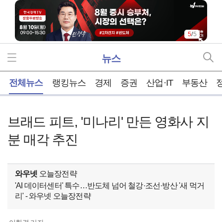
5
/
5
뉴스
홈
전체뉴스
랭킹뉴스
경제
증권
산업·IT
부동산
브래드 피트, '미나리' 만든 영화사 지
분 매각 추진
와우넷
오늘장전략
'AI 데이터센터' 특수…반도체 넘어 철강·조선·방산 '새 먹거
리' - 와우넷 오늘장전략