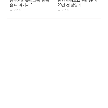
금수저의 솔직고백 "명품
천안 아파트값 난리났다!
은 다 여기서.."
20년 전 분양가..
뉴스캐스트
뉴스캐스트