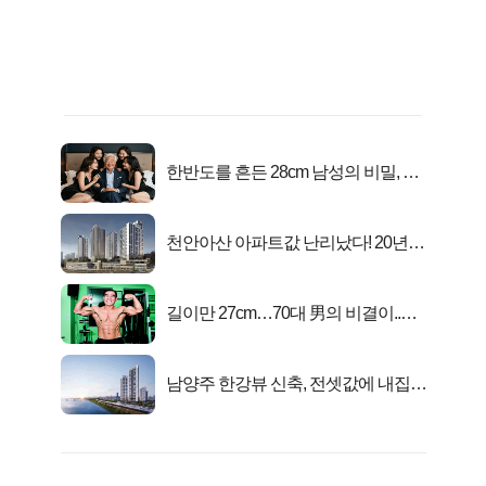
한반도를 흔든 28cm 남성의 비밀, 매
일 밤 즐거워
천안아산 아파트값 난리났다! 20년
전 분양가..
길이만 27cm…70대 男의 비결이..충
격!
남양주 한강뷰 신축, 전셋값에 내집마
련!