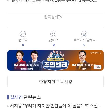
대장암 환자 급증한 원인, 2위는 유산균 1위는OO..
한국경제TV
좋아요
싫어요
후속기사 원해요
0
0
0
6
/
6
한경지면 구독신청
실시간
관련뉴스
허지웅 "우리가 지지한 인간들이 이 꼴을"...또 소신 발언