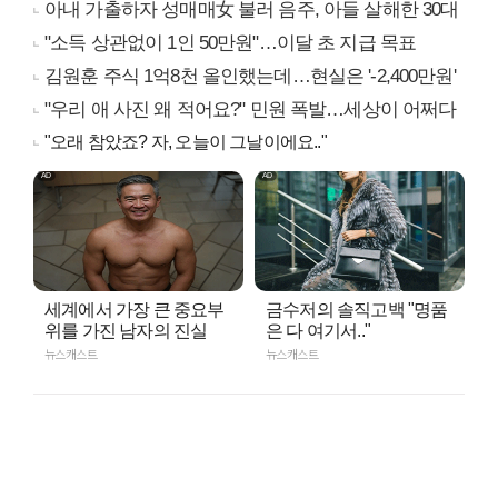
아내 가출하자 성매매女 불러 음주, 아들 살해한 30대
"소득 상관없이 1인 50만원"…이달 초 지급 목표
김원훈 주식 1억8천 올인했는데…현실은 '-2,400만원'
"우리 애 사진 왜 적어요?" 민원 폭발…세상이 어쩌다
"오래 참았죠? 자, 오늘이 그날이에요.."
세계에서 가장 큰 중요부
금수저의 솔직고백 "명품
위를 가진 남자의 진실
은 다 여기서.."
뉴스캐스트
뉴스캐스트