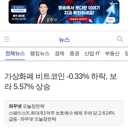
1
/
6
뉴스
홈
전체뉴스
랭킹뉴스
경제
증권
산업·IT
부동산
가상화폐 비트코인 -0.33% 하락, 보
라 5.57% 상승
와우넷
오늘장전략
스페이스X, 최대 9.1억주 보호예수 해제 우려 딛고 6.14%
급등 - 와우넷 오늘장전략