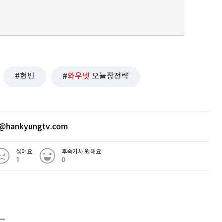
퀀텀
이더리움 클래식
9
현빈
와우넷
오늘장전략
@hankyungtv.com
싫어요
후속기사 원해요
1
0
 무슨 일
아내 가출하자 성매매女 불러 음주, 아들 살해한 30대