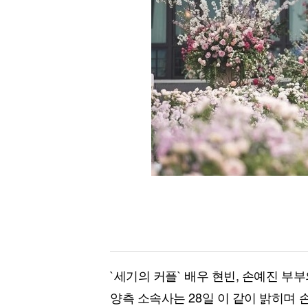
[할인50%] 한·미 투자 올인원 클래스
해외증시
`세기의 커플` 배우 현빈, 손예진 부부
양측 소속사는 28일 이 같이 밝히며 