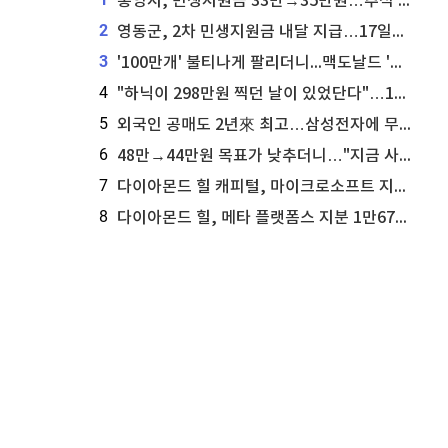
통영시, 민생지원금 33만→35만원…추석 전 푼다
2
영동군, 2차 민생지원금 내달 지급…17일부터 신청 접수
3
'100만개' 불티나게 팔리더니...맥도날드 '충주찰옥수수버거' 돌연 판매 종료
4
"하닉이 298만원 찍던 날이 있었단다"…100만 클릭 '전래동화' 정체
5
외국인 공매도 2년來 최고…삼성전자에 무슨일이 [B급기자의 B급리포트]
6
48만→44만원 목표가 낮추더니…"지금 사라, 70% 오른다"는 종목
7
다이아몬드 힐 캐피털, 마이크로소프트 지분 19만3069주 매각
8
다이아몬드 힐, 메타 플랫폼스 지분 1만6720주 추가 매수