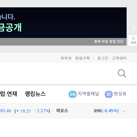
종목 무료 정밀 진단
비트코인
91,022,000
(
-0.9%
)
와우넷
한경구독
로그인
고객센터
이더리움
2,689,000
(
-0.94%
)
리플
1,455
(
-2.18%
)
럼·연재
랭킹뉴스
지역별채널
편성표
비트코인 캐시
301,400
(
-0.3%
)
783.46
2.27%
)
이오스
896
(
-0.45%
)
(
18.21
비트코인 골드
1,313
(
-763.82%
)
넷
주식창