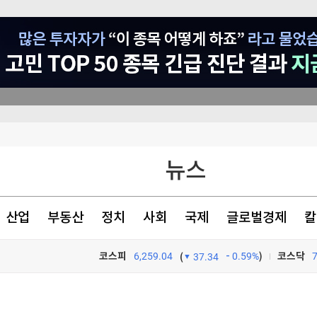
진"
뉴스
상 최대
개막
산업
부동산
정치
사회
국제
글로벌경제
칼
공격 사실 확인
코스피
6,259.04
0.59%
)
코스닥
(
37.34
TV프로그램
와우