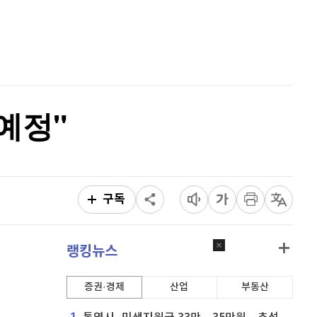
퀀텀
918
(
-0.22%
)
홈
AI추천
이더리움 클래식
9,210
(
1.21%
)
품
마켓이슈
특징주
이벤트
비트코인
91,022,000
(
-0.9%
)
예정"
구독
랭킹뉴스
증권·경제
산업
부동산
1