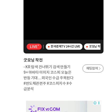
한국경제TV 24시간 LIVE
굿모닝 작전 - K
굿모닝 작전
- KR 탐색 건너뛰기 검색 만들기
채팅참여
9+ 아바타 이미지 코스피 오늘은
반등 기대…외국인 수급 주목된다
#반도체관련주 #코스피지수 #수
급분석