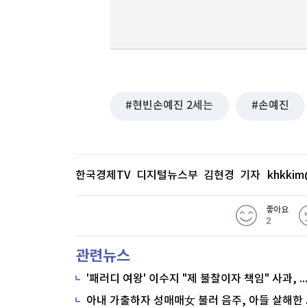
현빈손예진 2세는
손예진
한국경제TV 디지털뉴스부 김현경 기자
khkkim
좋아요
2
관련뉴스
'패러디 여왕' 이수지 "제 불찰이자 책임" 사과,