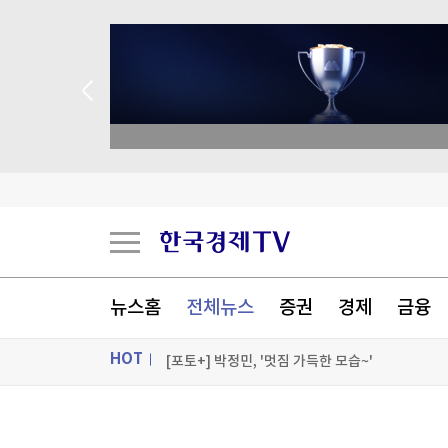
academy.co.kr
신동화 구리시장 "100대 공약 사업 차질 없이 추
日대기업 여름 보너스 평균 첫 100만엔 돌파…사
한미 과학기술인 상상을 혁신으로…UKC 2026 
뉴스홈
전체뉴스
증권
경제
금융
美보안업체에 뚫린 北해킹조직…1천640개 기업 
HOT
[포토+] 박정민, '멋짐 가득한 모습~'
"나야, '흑백요리사' 시즌3"
ON AIR
뉴스
[온에어] 마켓인사이트