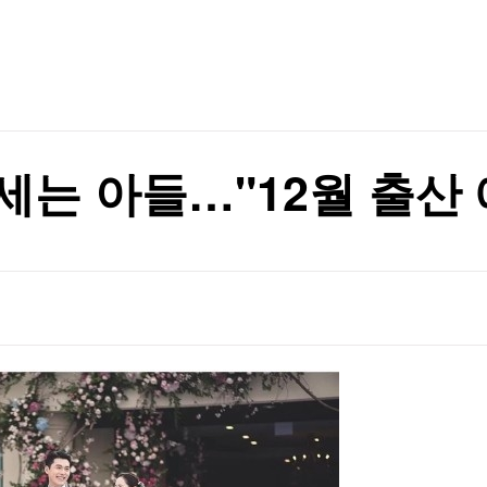
TV홈
무료방송
전체뉴스
진"
증권
파트너스
경제
종목핫라인
추천 상
산업
진"
경제
오늘의 
정치
생활경제
수익후기
국제
기업·CEO
이벤트
칼럼·연재
세는 아들…"12월 출산 
특집방송
전체 프로그램
채널/편성
지역별채널
)
편성표