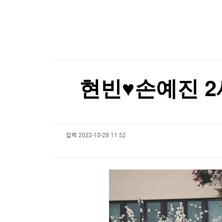
한국경제TV
뉴스홈
신동화 구리시장 "100대 공약 사업 차질 없이 추
머니팜 모닝라이브
증권
굿모닝 작전
금융
신동화 구리시장 "100대 공약 사업 차질 없이 추
오늘장 뭐사지?
부동산
[오후5시] 뉴스플러스
사회
온로드 (ON ROAD) 인사이트
글로벌경제
현빈♥손예진 2
랭킹뉴스
입력
2022-10-28 11:52
미네르바아카데미
증권 데이터
스페셜강의
특징주 뉴스
투자/재테크
매매신호 (랭킹100
부동산/세무
투자분석
산업
국내증시
[모집-3기-] 돈버는 트레이딩 투자 북클럽
환율