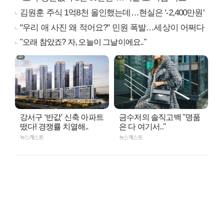
김원훈 주식 1억8천 올인했는데…현실은 '-2,400만원'
"우리 애 사진 왜 적어요?" 민원 폭발…세상이 어쩌다
"오래 참았죠? 자, 오늘이 그날이에요.."
강서구 ‘반값’ 신축 아파트
금수저의 솔직고백 "명품
떴다! 경쟁률 치열해..
은 다 여기서.."
뉴스캐스트
뉴스캐스트