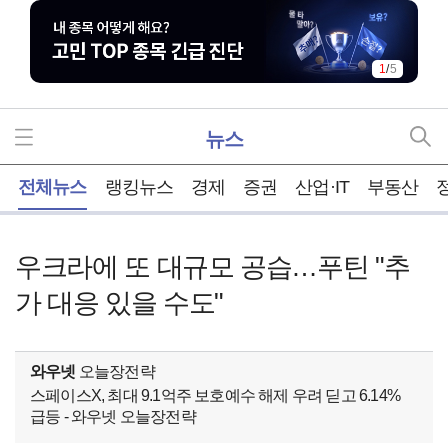
1
/
5
뉴스
홈
전체뉴스
랭킹뉴스
경제
증권
산업·IT
부동산
우크라에 또 대규모 공습…푸틴 "추
가 대응 있을 수도"
와우넷
오늘장전략
스페이스X, 최대 9.1억주 보호예수 해제 우려 딛고 6.14%
급등 - 와우넷 오늘장전략