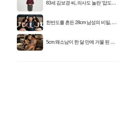
83세 김보경 씨, 의사도 놀란 ‘압도적
피지컬’
한반도를 흔든 28cm 남성의 비밀, 매
일 밤 즐거워
5cm 왜소남이 한 달 만에 거물 된 사
연