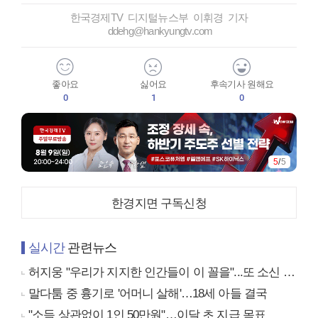
한국경제TV 디지털뉴스부 이휘경 기자
ddehg@hankyungtv.com
좋아요
싫어요
후속기사 원해요
0
1
0
5
/
5
한경지면 구독신청
실시간
관련뉴스
허지웅 "우리가 지지한 인간들이 이 꼴을"...또 소신 발언
말다툼 중 흉기로 '어머니 살해'…18세 아들 결국
"소득 상관없이 1인 50만원"…이달 초 지급 목표