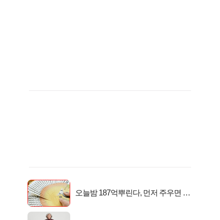
오늘밤 187억뿌린다, 먼저 주우면 최
대1억..!