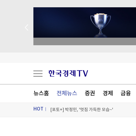
academy.co.kr
"동원에서 우유도 나와요?"…유가공 B2B 시장 
'中 휴머노이드' 유니트리 공모가 확정…1.3조원
뉴스홈
전체뉴스
증권
경제
금융
알테오젠 2분기 영업이익 342억원…흑자 전환(종
HOT
[포토+] 박정민, '멋짐 가득한 모습~'
"나야, '흑백요리사' 시즌3"
ON AIR
뉴스
[온에어] 출발증시 2부