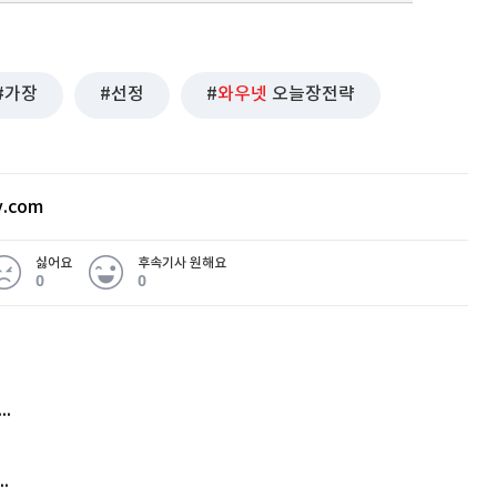
가장
선정
와우넷
오늘장전략
v.com
싫어요
후속기사 원해요
0
0
 무슨 일
아내 가출하자 성매매女 불러 음주, 아들 살해한 30대
김원훈 주식 1억8천 올인했는데…현실은 '-2,400만원'