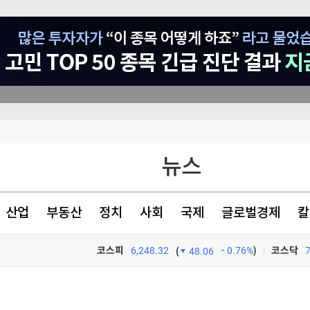
휩쓰는 동원F&B
뉴스
이언주 “코스피 급락 근본 원인은 中 반도체 추격…주 52시간제 완화 등 생존 전략 시급”
 가까이 조달
산업
부동산
정치
사회
국제
글로벌경제
칼
합)
코스피
6,248.32
0.76%
)
코스닥
(
48.06
TV프로그램
와우