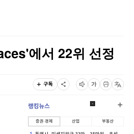
퀀텀
916
(
-0.44%
)
홈
AI추천
이더리움 클래식
9,170
(
0.77%
)
품
마켓이슈
특징주
이벤트
비트코인
91,015,000
(
-0.91%
)
places'에서 22위 선정
구독
랭킹뉴스
증권·경제
산업
부동산
1