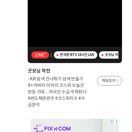
한국경제TV 24시간 LIVE
굿모닝 작전 - K
굿모닝 작전
- KR 탐색 건너뛰기 검색 만들기
채팅참여
9+ 아바타 이미지 코스피 오늘은
반등 기대…외국인 수급 주목된다
#반도체관련주 #코스피지수 #수
급분석