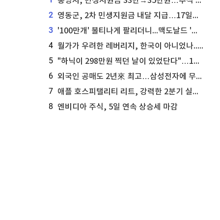
통영시, 민생지원금 33만→35만원…추석 전 푼다
2
영동군, 2차 민생지원금 내달 지급…17일부터 신청 접수
3
'100만개' 불티나게 팔리더니...맥도날드 '충주찰옥수수버거' 돌연 판매 종료
4
월가가 우려한 레버리지, 한국이 아니었나...'상황 인식' 못한 아셴브레너의 추락
5
"하닉이 298만원 찍던 날이 있었단다"…100만 클릭 '전래동화' 정체
6
외국인 공매도 2년來 최고…삼성전자에 무슨일이 [B급기자의 B급리포트]
7
애플 호스피탤리티 리트, 강력한 2분기 실적 발표 세부 내용 공개
8
엔비디아 주식, 5일 연속 상승세 마감