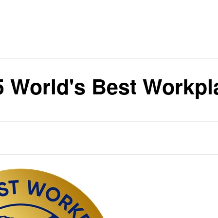
TV홈
무료방송
전체뉴스
휩쓰는 동원F&B
증권
파트너스
경제
종목핫라인
추천 상
산업
휩쓰는 동원F&B
경제
오늘의 
정치
생활경제
수익후기
국제
기업·CEO
이벤트
칼럼·연재
World's Best Work
특집방송
전체 프로그램
채널/편성
지역별채널
)
편성표