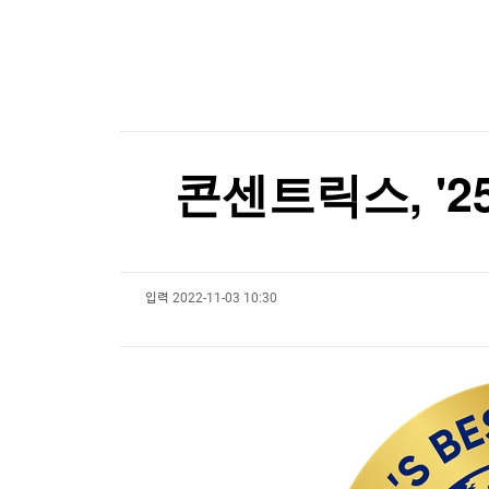
한국경제TV
뉴스홈
"동원에서 우유도 나와요?"…유가공 B2B 시장 
머니팜 모닝라이브
증권
굿모닝 작전
금융
"동원에서 우유도 나와요?"…유가공 B2B 시장 
오늘장 뭐사지?
부동산
[오후5시] 뉴스플러스
사회
온로드 (ON ROAD) 인사이트
글로벌경제
콘센트릭스, '25 
랭킹뉴스
입력
2022-11-03 10:30
미네르바아카데미
증권 데이터
스페셜강의
특징주 뉴스
투자/재테크
매매신호 (랭킹100
부동산/세무
투자분석
산업
국내증시
[모집-3기-] 돈버는 트레이딩 투자 북클럽
환율