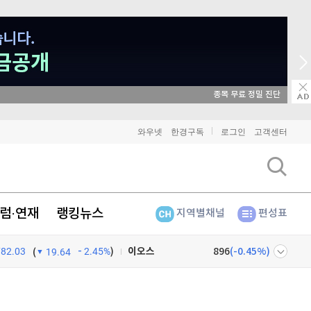
종목 무료 정밀 진단
비트코인
91,015,000
(
-0.91%
)
와우넷
한경구독
로그인
고객센터
이더리움
2,689,000
(
-0.94%
)
리플
1,465
(
-1.45%
)
럼·연재
랭킹뉴스
지역별채널
편성표
비트코인 캐시
301,800
(
-0.17%
)
782.03
2.45%
)
이오스
896
(
-0.45%
)
(
19.64
비트코인 골드
1,313
(
-763.82%
)
넷
주식창