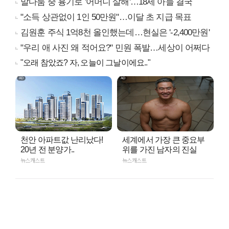
말다툼 중 흉기로 '어머니 살해'…18세 아들 결국
"소득 상관없이 1인 50만원"…이달 초 지급 목표
김원훈 주식 1억8천 올인했는데…현실은 '-2,400만원'
"우리 애 사진 왜 적어요?" 민원 폭발…세상이 어쩌다
"오래 참았죠? 자, 오늘이 그날이에요.."
천안 아파트값 난리났다!
세계에서 가장 큰 중요부
20년 전 분양가..
위를 가진 남자의 진실
뉴스캐스트
뉴스캐스트