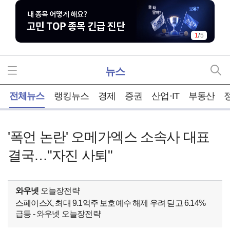
1
/
5
뉴스
홈
전체뉴스
랭킹뉴스
경제
증권
산업·IT
부동산
'폭언 논란' 오메가엑스 소속사 대표
결국…"자진 사퇴"
와우넷
오늘장전략
스페이스X, 최대 9.1억주 보호예수 해제 우려 딛고 6.14%
급등 - 와우넷 오늘장전략