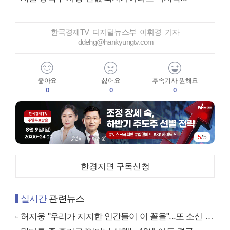
한국경제TV 디지털뉴스부 이휘경 기자
ddehg@hankyungtv.com
좋아요
싫어요
후속기사 원해요
0
0
0
5
/
5
한경지면 구독신청
실시간
관련뉴스
허지웅 "우리가 지지한 인간들이 이 꼴을"...또 소신 발언