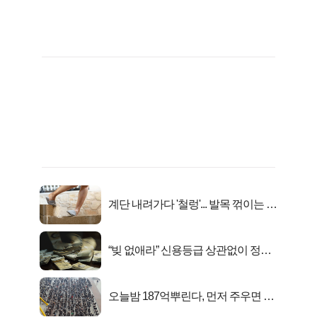
계단 내려가다 '철렁'... 발목 꺾이는 이
유
“빚 없애라” 신용등급 상관없이 정부
서 2억지원!
오늘밤 187억뿌린다, 먼저 주우면 최
대1억..!