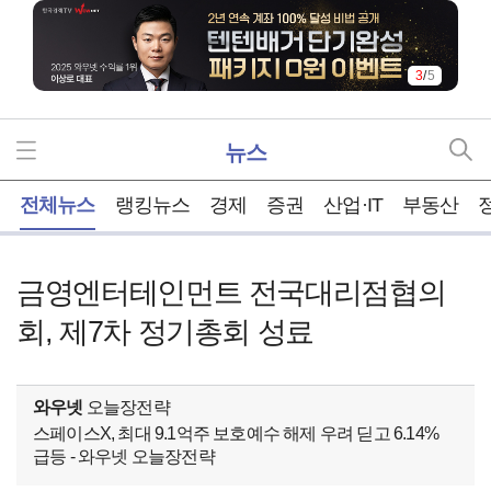
3
/
5
뉴스
홈
전체뉴스
랭킹뉴스
경제
증권
산업·IT
부동산
금영엔터테인먼트 전국대리점협의
회, 제7차 정기총회 성료
와우넷
오늘장전략
스페이스X, 최대 9.1억주 보호예수 해제 우려 딛고 6.14%
급등 - 와우넷 오늘장전략