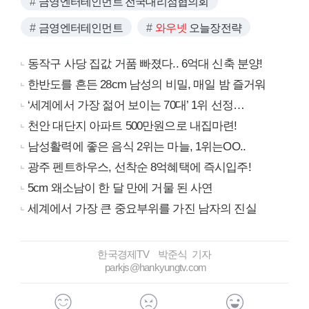
금영엔터테인먼트 전국대리점협의회
금영엔터테인먼트
와우넷
오늘장전략
동작구 사당 집값 거품 빠졌다.. 6억대 신축 분양!
한반도를 흔든 28cm 남성의 비밀, 매일 밤 즐거워
‘세계에서 가장 젊어 보이는 70대’ 1위 선정…
천안 대단지 아파트 500만원으로 내집마련!
남성활력에 좋은 음식 2위는 마늘, 1위는OO..
광주 펜트하우스, 선착순 8억혜택에 즉시입주!
5cm 왜소남이 한 달 만에 거물 된 사연
세계에서 가장 큰 중요부위를 가진 남자의 진실
한국경제TV 박준식 기자
parkjs@hankyungtv.com