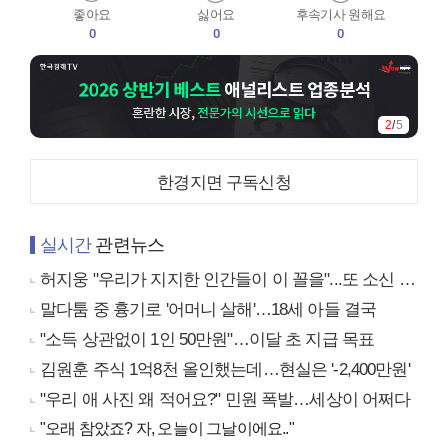
좋아요
싫어요
후속기사 원해요
0
0
0
2
/
5
한경지면 구독신청
실시간
관련뉴스
허지웅 "우리가 지지한 인간들이 이 꼴을"...또 소신 발언
말다툼 중 흉기로 '어머니 살해'…18세 아들 결국
"소득 상관없이 1인 50만원"…이달 초 지급 목표
김원훈 주식 1억8천 올인했는데…현실은 '-2,400만원'
"우리 애 사진 왜 적어요?" 민원 폭발…세상이 어쩌다
"오래 참았죠? 자, 오늘이 그날이에요.."