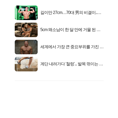
길이만 27cm…70대 男의 비결이..충
격!
5cm 왜소남이 한 달 만에 거물 된 사
연
세계에서 가장 큰 중요부위를 가진 남
자의 진실
계단 내려가다 '철렁'... 발목 꺾이는 이
유