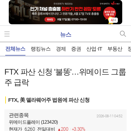
4
/
4
뉴스
홈
전체뉴스
랭킹뉴스
경제
증권
산업·IT
부동산
FTX 파산 신청 '불똥'…위메이드 그룹
주 급락
FTX, 美 델라웨어주 법원에 파산 신청
관련종목
2026-08-11 04:52
위메이드플레이 (123420)
6,260
200
3.30%
현재가
전일대비