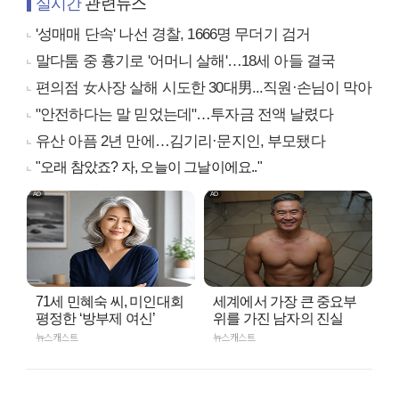
실시간
관련뉴스
'성매매 단속' 나선 경찰, 1666명 무더기 검거
말다툼 중 흉기로 '어머니 살해'…18세 아들 결국
편의점 女사장 살해 시도한 30대男...직원·손님이 막아
"안전하다는 말 믿었는데"…투자금 전액 날렸다
유산 아픔 2년 만에…김기리·문지인, 부모됐다
"오래 참았죠? 자, 오늘이 그날이에요.."
71세 민혜숙 씨, 미인대회
세계에서 가장 큰 중요부
평정한 ‘방부제 여신’
위를 가진 남자의 진실
뉴스캐스트
뉴스캐스트