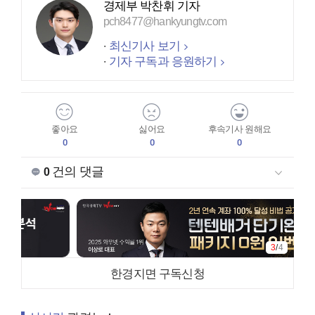
경제부 박찬휘 기자
pch8477@hankyungtv.com
최신기사 보기
기자 구독과 응원하기
좋아요
싫어요
후속기사 원해요
0
0
0
건의 댓글
0
3
/
4
한경지면 구독신청