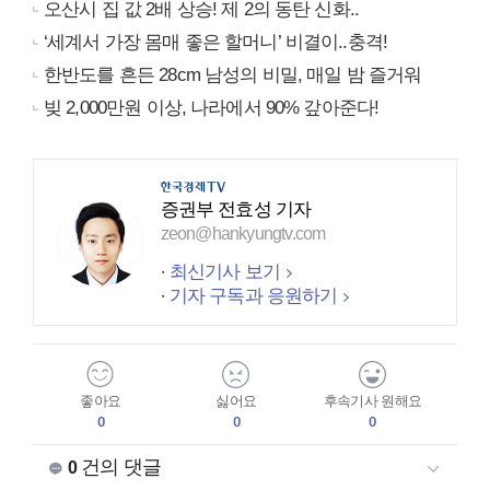
오산시 집 값 2배 상승! 제 2의 동탄 신화..
‘세계서 가장 몸매 좋은 할머니’ 비결이..충격!
한반도를 흔든 28cm 남성의 비밀, 매일 밤 즐거워
빚 2,000만원 이상, 나라에서 90% 갚아준다!
증권부 전효성 기자
zeon@hankyungtv.com
최신기사 보기
기자 구독과 응원하기
좋아요
싫어요
후속기사 원해요
0
0
0
건의 댓글
0