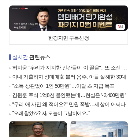
3
/
4
한경지면 구독신청
실시간
관련뉴스
허지웅 "우리가 지지한 인간들이 이 꼴을"...또 소신 발언
아내 가출하자 성매매女 불러 음주, 아들 살해한 30대
"소득 상관없이 1인 50만원"…이달 초 지급 목표
김원훈 주식 1억8천 올인했는데…현실은 '-2,400만원'
"우리 애 사진 왜 적어요?" 민원 폭발…세상이 어쩌다
"오래 참았죠? 자, 오늘이 그날이에요.."