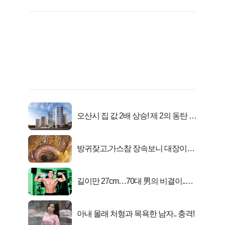
오산시 집 값 2배 상승! 제 2의 동탄 신
화..
방귀잦고,가스참 장속보니 대장이아
니라..
길이만 27cm…70대 男의 비결이..충
격!
아내 몰래 처형과 목욕한 남자.. 충격!