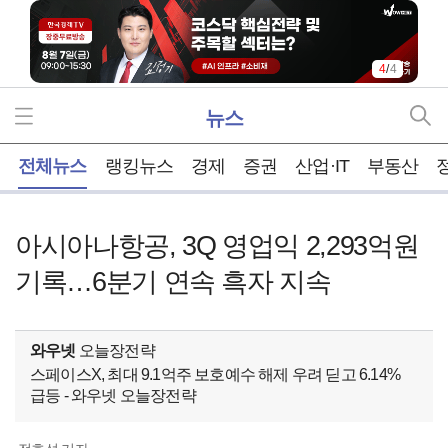
4
/
4
뉴스
홈
전체뉴스
랭킹뉴스
경제
증권
산업·IT
부동산
아시아나항공, 3Q 영업익 2,293억원
기록…6분기 연속 흑자 지속
와우넷
오늘장전략
스페이스X, 최대 9.1억주 보호예수 해제 우려 딛고 6.14%
급등 - 와우넷 오늘장전략