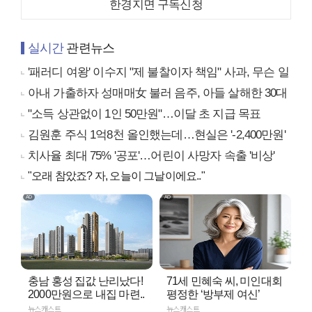
한경지면 구독신청
실시간
관련뉴스
'패러디 여왕' 이수지 "제 불찰이자 책임" 사과, 무슨 일
아내 가출하자 성매매女 불러 음주, 아들 살해한 30대
"소득 상관없이 1인 50만원"…이달 초 지급 목표
김원훈 주식 1억8천 올인했는데…현실은 '-2,400만원'
치사율 최대 75% '공포'…어린이 사망자 속출 '비상'
"오래 참았죠? 자, 오늘이 그날이에요.."
충남 홍성 집값 난리났다!
71세 민혜숙 씨, 미인대회
2000만원으로 내집 마련..
평정한 ‘방부제 여신’
뉴스캐스트
뉴스캐스트