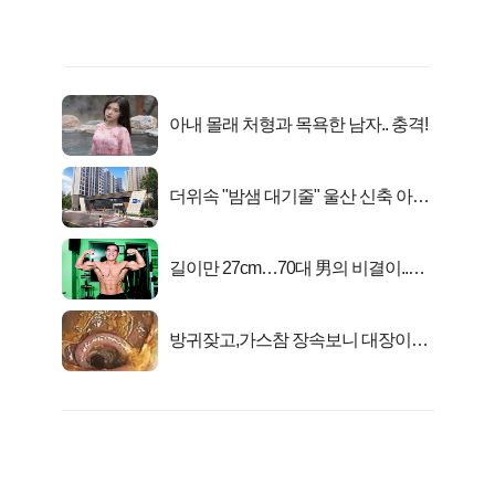
아내 몰래 처형과 목욕한 남자.. 충격!
더위속 "밤샘 대기줄" 울산 신축 아파
트 오픈런 무슨일?
길이만 27cm…70대 男의 비결이..충
격!
방귀잦고,가스참 장속보니 대장이아
니라..