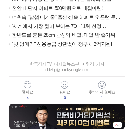
천안 대단지 아파트 500만원으로 내집마련!
더위속 "밤샘 대기줄" 울산 신축 아파트 오픈런 무슨일?
‘세계에서 가장 젊어 보이는 70대’ 1위 선정…
한반도를 흔든 28cm 남성의 비밀, 매일 밤 즐거워
“빚 없애라” 신용등급 상관없이 정부서 2억지원!
한국경제TV 디지털뉴스부 이휘경 기자
ddehg@hankyungtv.com
좋아요
싫어요
후속기사 원해요
4
0
1
2
/
3