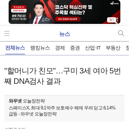
3
/
3
뉴스
홈
전체뉴스
랭킹뉴스
경제
증권
산업·IT
부동산
"할머니가 친모"…구미 3세 여아 5번
째 DNA검사 결과
와우넷
오늘장전략
스페이스X, 최대 9.1억주 보호예수 해제 우려 딛고 6.14%
급등 - 와우넷 오늘장전략