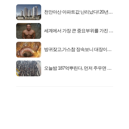
천안아산 아파트값 난리났다! 20년
전 분양가..
세계에서 가장 큰 중요부위를 가진 남
자의 진실
방귀잦고,가스참 장속보니 대장이아
니라..
오늘밤 187억뿌린다, 먼저 주우면 최
대1억..!