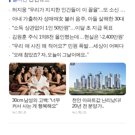
허지웅 "우리가 지지한 인간들이 이 꼴을"...또 소신 발언
아내 가출하자 성매매女 불러 음주, 아들 살해한 30대
"소득 상관없이 1인 50만원"…이달 초 지급 목표
김원훈 주식 1억8천 올인했는데…현실은 '-2,400만원'
"우리 애 사진 왜 적어요?" 민원 폭발…세상이 어쩌다
"오래 참았죠? 자, 오늘이 그날이에요.."
30cm 남성의 고백: “너무
천안 아파트값 난리났다!
커서 사는 게 행복해요”
20년 전 분양가..
뉴스캐스트
뉴스캐스트