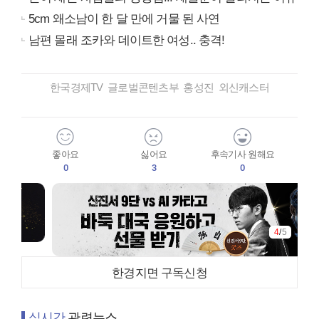
5cm 왜소남이 한 달 만에 거물 된 사연
남편 몰래 조카와 데이트한 여성.. 충격!
한국경제TV 글로벌콘텐츠부 홍성진 외신캐스터
좋아요
싫어요
후속기사 원해요
0
3
0
4
/
5
한경지면 구독신청
실시간
관련뉴스