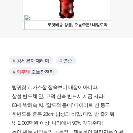
강세론자 제레미
연준
와우넷
오늘장전략
방귀잦고,가스참 장속보니 대장이아니라..
삼성 반도체 옆, 고덕 신축 반드시 지금 사라!
83세 박혜숙 씨, ‘압도적 몸매’ 다이어트 신 등극
한반도를 흔든 28cm 남성의 비밀, 매일 밤 즐거워
빚 2,000만원 이상, 나라에서 90% 갚아준다!
돈이 새는 사람들의 공통점... 재물운이 달라지는 이유