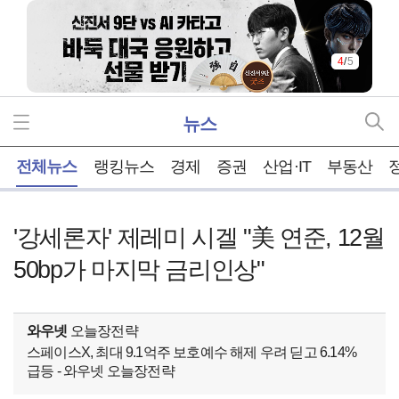
5
/
5
뉴스
홈
전체뉴스
랭킹뉴스
경제
증권
산업·IT
부동산
'강세론자' 제레미 시겔 "美 연준, 12월
50bp가 마지막 금리인상"
와우넷
오늘장전략
스페이스X, 최대 9.1억주 보호예수 해제 우려 딛고 6.14%
급등 - 와우넷 오늘장전략