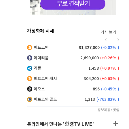
가상화폐 시세
기사 보기 +
930
(
1.53%
)
비트코인
91,327,000
(
-0.02%
)
,160
(
0.38%
)
이더리움
2,699,000
(
0.26%
)
리플
1,458
(
0.97%
)
비트코인 캐시
304,200
(
0.63%
)
이오스
896
(
-0.45%
)
비트코인 골드
1,313
(
-763.82%
)
정보제공 : 빗썸
'한경TV LIVE'
온라인에서 만나는