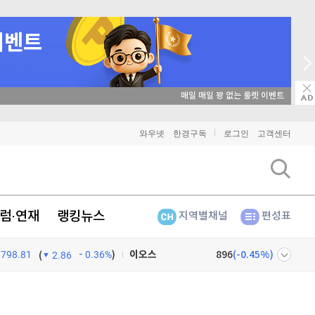
매일 매일 꽝 없는 룰렛 이벤트
비트코인
91,327,000
(
-0.02%
)
와우넷
한경구독
로그인
고객센터
이더리움
2,699,000
(
0.26%
)
리플
1,458
(
0.97%
)
럼·연재
랭킹뉴스
지역별채널
편성표
비트코인 캐시
304,200
(
0.63%
)
798.81
0.36%
)
이오스
896
(
-0.45%
)
(
2.86
비트코인 골드
1,313
(
-763.82%
)
넷
주식창