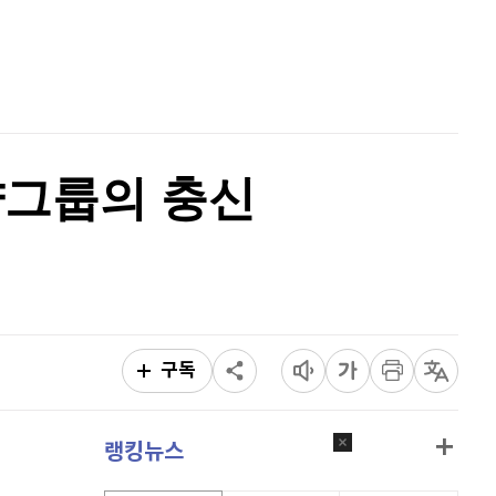
퀀텀
930
(
1.53%
)
홈
AI추천
이더리움 클래식
9,160
(
0.38%
)
품
마켓이슈
특징주
이벤트
비트코인
91,327,000
(
-0.02%
)
순양그룹의 충신
구독
랭킹뉴스