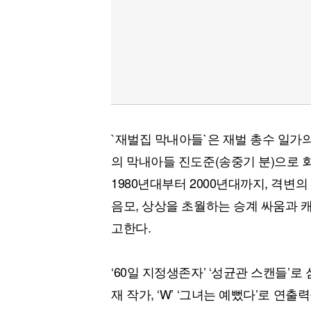
`재벌집 막내아들`은 재벌 총수 일
의 막내아들 진도준(송중기 분)으로 
1980년대부터 2000년대까지, 격
음모, 상상을 초월하는 승계 싸움과 
고한다.
‘60일 지정생존자’ ‘성균관 스캔들’
재 작가, ‘W’ ‘그녀는 예뻤다’로 연