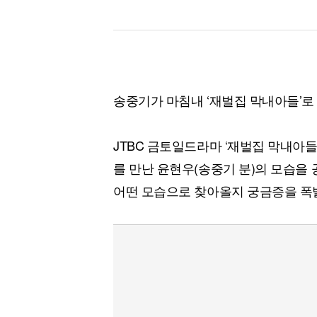
송중기가 마침내 ‘재벌집 막내아들’로
JTBC 금토일드라마 ‘재벌집 막내아들
를 만난 윤현우(송중기 분)의 모습을
어떤 모습으로 찾아올지 궁금증을 폭