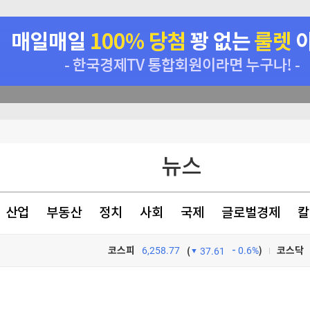
뉴스
원
(종합)
산업
부동산
정치
사회
국제
글로벌경제
칼
코스피
6,258.77
0.6%
)
코스닥
(
37.61
TV프로그램
와우