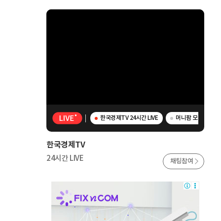
한국경제TV 24시간 LIVE
머니팜 모닝라이브 
한국경제TV
24시간 LIVE
채팅참여