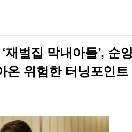
TV홈
무료방송
전체뉴스
증권
파트너스
경제
종목핫라인
추천 상
산업
경제
오늘의 
정치
생활경제
수익후기
국제
기업·CEO
이벤트
칼럼·연재
Y ‘재벌집 막내아들’, 
특집방송
전체 프로그램
아온 위험한 터닝포인트
채널/편성
지역별채널
)
편성표