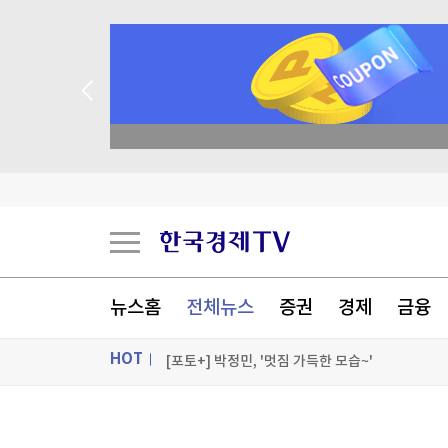
종목 무료 정밀 진단
이번주 로또 1등은 11명…각 24억4천만원씩
1236회 로또 1등 11명…당첨금 각 24억4000만
1236회 로또 1등 11명…당첨금 각 24억4천만원
뉴스홈
전체뉴스
증권
경제
금융
1236회 로또 1등 '12, 18, 21, 29, 34, 38'
HOT
[포토+] 박정민, '멋짐 가득한 모습~'
"나야, '흑백요리사' 시즌3"
ON AIR
뉴스
[온에어] 경제전쟁 꾼 시즌3