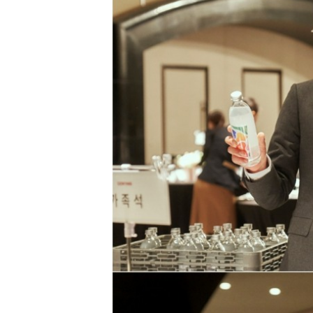
[할인50%] 한·미 투자 올인원 클래스
해외증시