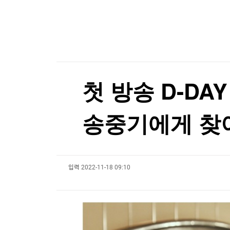
한국경제TV
뉴스홈
이번주 로또 1등은 11명…각 24억4천만원씩
머니팜 모닝라이브
증권
굿모닝 작전
금융
이번주 로또 1등은 11명…각 24억4천만원씩
오늘장 뭐사지?
부동산
[오후5시] 뉴스플러스
사회
온로드 (ON ROAD) 인사이트
글로벌경제
첫 방송 D-DA
랭킹뉴스
송중기에게 찾
미네르바아카데미
증권 데이터
입력
2022-11-18 09:10
스페셜강의
특징주 뉴스
투자/재테크
매매신호 (랭킹100
부동산/세무
투자분석
산업
국내증시
[모집-3기-] 돈버는 트레이딩 투자 북클럽
환율