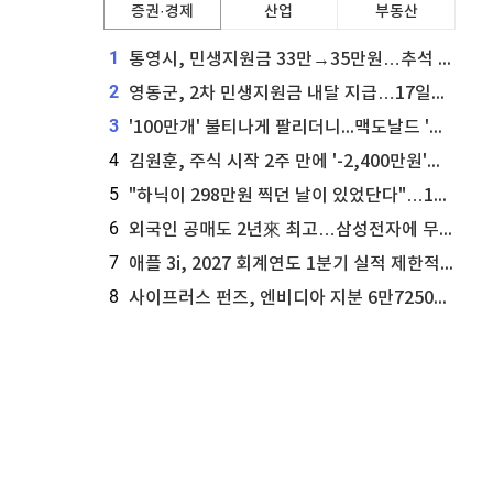
증권·경제
산업
부동산
1
통영시, 민생지원금 33만→35만원…추석 전 푼다
2
영동군, 2차 민생지원금 내달 지급…17일부터 신청 접수
3
'100만개' 불티나게 팔리더니...맥도날드 '충주찰옥수수버거' 돌연 판매 종료
4
김원훈, 주식 시작 2주 만에 '-2,400만원'…"차 한 대 값 날렸다"
5
"하닉이 298만원 찍던 날이 있었단다"…100만 클릭 '전래동화' 정체
6
외국인 공매도 2년來 최고…삼성전자에 무슨일이 [B급기자의 B급리포트]
7
애플 3i, 2027 회계연도 1분기 실적 제한적 검토 통과
8
사이프러스 펀즈, 엔비디아 지분 6만7250주 매각