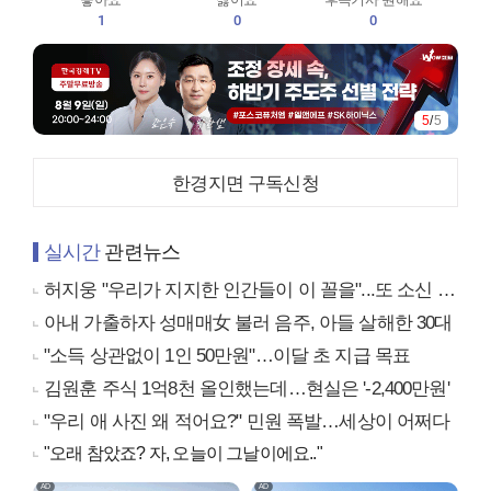
1
0
0
5
/
5
한경지면 구독신청
실시간
관련뉴스
허지웅 "우리가 지지한 인간들이 이 꼴을"...또 소신 발언
아내 가출하자 성매매女 불러 음주, 아들 살해한 30대
"소득 상관없이 1인 50만원"…이달 초 지급 목표
김원훈 주식 1억8천 올인했는데…현실은 '-2,400만원'
"우리 애 사진 왜 적어요?" 민원 폭발…세상이 어쩌다
"오래 참았죠? 자, 오늘이 그날이에요.."