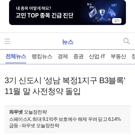
1
/
5
뉴스
홈
전체뉴스
랭킹뉴스
경제
증권
산업·IT
부동산
3기 신도시 '성남 복정1지구 B3블록'
11월 말 사전청약 돌입
와우넷
오늘장전략
스페이스X, 최대 9.1억주 보호예수 해제 우려 딛고 6.14%
급등 - 와우넷 오늘장전략