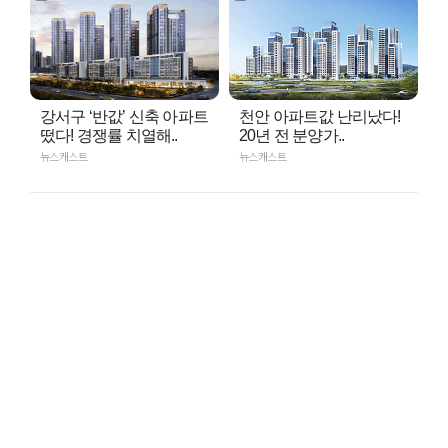
강서구 ‘반값’ 신축 아파트
천안 아파트값 난리났다!
떴다! 경쟁률 치열해..
20년 전 분양가..
뉴스캐스트
뉴스캐스트