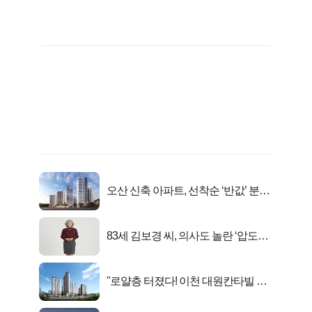
오산 신축 아파트, 선착순 ‘반값’ 분양
시작..
83세 김보경 씨, 의사도 놀란 ‘압도적
피지컬’
"로얄층 터졌다! 이천 대원칸타빌 잔
여세대 긴급 공개"