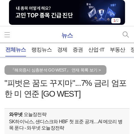
1
/
2
뉴스
홈
전체뉴스
랭킹뉴스
경제
증권
산업·IT
부동산
『해외증시 심층분석 GO WEST』 연재 목록 보기 >
"피벗은 꿈도 꾸지마"...7% 금리 엄포
한 미 연준 [GO WEST]
와우넷
오늘장전략
SK하이닉스, 샌디스크와 HBF 첫 표준 공개…AI 메모리 병
목 푼다 - 와우넷 오늘장전략