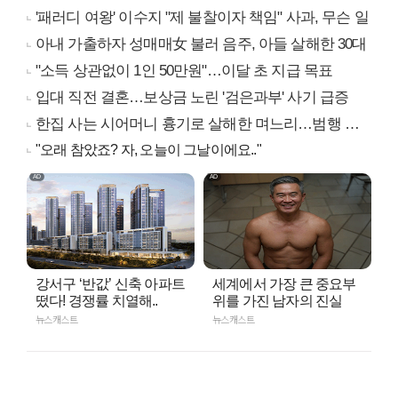
'패러디 여왕' 이수지 "제 불찰이자 책임" 사과, 무슨 일
아내 가출하자 성매매女 불러 음주, 아들 살해한 30대
"소득 상관없이 1인 50만원"…이달 초 지급 목표
입대 직전 결혼…보상금 노린 '검은과부' 사기 급증
한집 사는 시어머니 흉기로 살해한 며느리…범행 동기는
"오래 참았죠? 자, 오늘이 그날이에요.."
강서구 ‘반값’ 신축 아파트
세계에서 가장 큰 중요부
떴다! 경쟁률 치열해..
위를 가진 남자의 진실
뉴스캐스트
뉴스캐스트