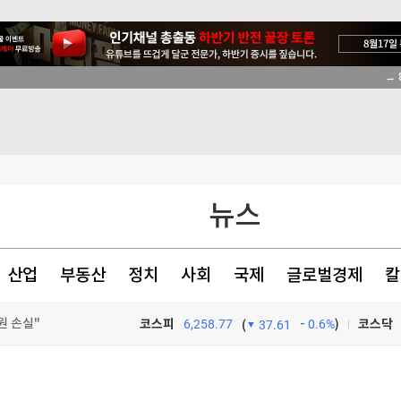
원 손실"
호르무즈 폐쇄"(종합)
9% 인상
4.53%…가중치 미반영
뉴스
산업
부동산
정치
사회
국제
글로벌경제
칼
원 손실"
코스피
6,258.77
0.6%
)
코스닥
(
37.61
원 손실"
TV프로그램
와우