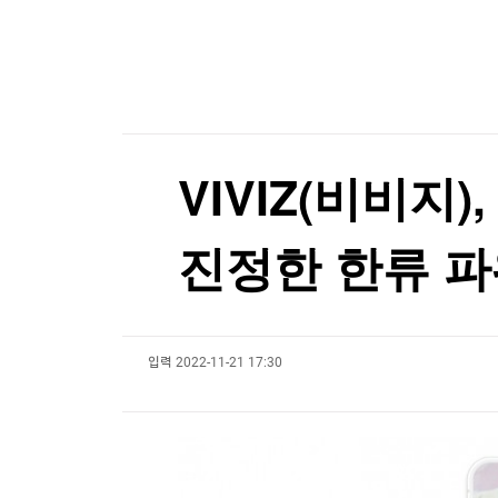
한국경제TV
뉴스홈
머니팜 모닝라이브
증권
굿모닝 작전
금융
오늘장 뭐사지?
부동산
[오후5시] 뉴스플러스
사회
온로드 (ON ROAD) 인사이트
글로벌경제
VIVIZ(비비지
랭킹뉴스
진정한 한류 
미네르바아카데미
증권 데이터
입력
2022-11-21 17:30
스페셜강의
특징주 뉴스
투자/재테크
매매신호 (랭킹100
부동산/세무
투자분석
산업
국내증시
[모집-3기-] 돈버는 트레이딩 투자 북클럽
환율