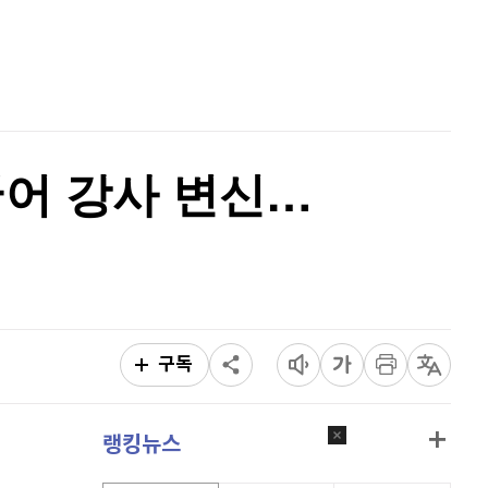
홈
AI추천
품
마켓이슈
특징주
이벤트
한국어 강사 변신…
구독
랭킹뉴스