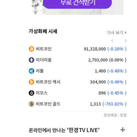
가상화폐 시세
기사 보기 +
941
(
1.62%
)
비트코인
91,328,000
(
-0.20%
)
,140
(
-0.55%
)
이더리움
2,703,000
(
0.00%
)
리플
1,460
(
-0.48%
)
비트코인 캐시
304,900
(
-0.46%
)
이오스
896
(
-0.45%
)
비트코인 골드
1,313
(
-763.82%
)
정보제공 : 빗썸
'한경TV LIVE'
온라인에서 만나는