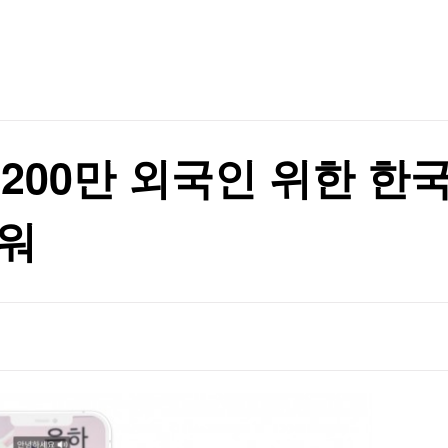
TV홈
무료방송
전체뉴스
증권
파트너스
경제
종목핫라인
추천 상
산업
경제
오늘의 
정치
생활경제
수익후기
국제
기업·CEO
이벤트
칼럼·연재
), 200만 외국인 위한 
특집방송
전체 프로그램
파워
채널/편성
지역별채널
)
편성표