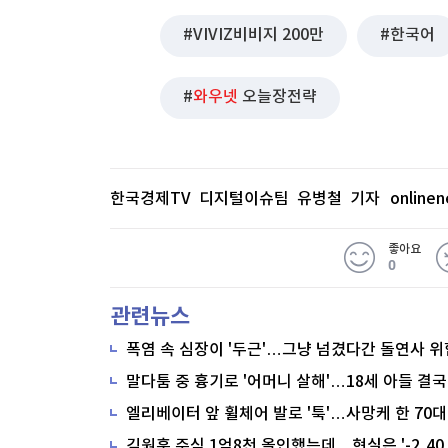
VIVIZ비비지 200만
한국어
와우넷
오늘장전략
한국경제TV 디지털이슈팀 유병철 기자
online
좋아요
0
관련뉴스
폭염 속 심장이 '두근'…그냥 넘겼다간 돌연사 위
말다툼 중 흉기로 '어머니 살해'…18세 아들 결국