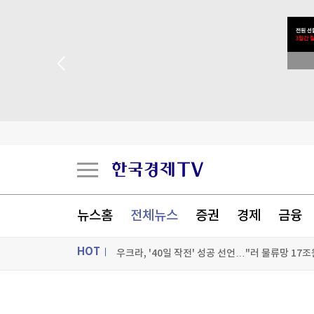
우크라, '40일 작전' 성공 선언…"러 물류망 17조
이란, 美에 병력철수·배상금 요구…"충족시까지 
'보름달 빵' 이젠 2천원이라니...삼립, 빵값 평균 
[속보] 與경선 당원투표 누계 金 46.01%·鄭 4
[포토+] 박정민, '멋짐 가득한 모습~'
"나야, '흑백요리사' 시즌3"
뉴스홈
전체뉴스
증권
경제
금융
[온에어] 국고처 3부
HOT
우크라, '40일 작전' 성공 선언…"러 물류망 17조
우크라, '40일 작전' 성공 선언…"러 물류망 17조
ON AIR
뉴스