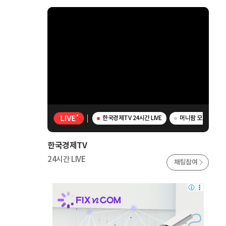
한국경제TV 24시간 LIVE
머니팜 모닝라이브 
한국경제TV
24시간 LIVE
채팅참여