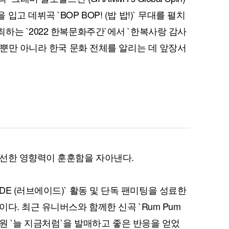
 데뷔곡 `BOP BOP! (밥 밥!)` 무대를 펼치
하는 `2022 한복문화주간`에서 `한복사랑 감사
P뿐만 아니라 한국 문화 전체를 알리는 데 앞장서
퀀텀
이더리움 클래식
9
 선한 영향력이 훈훈함을 자아낸다.
OVEADE (러브에이드)` 활동 및 단독 팬미팅을 성료한
다. 최근 유니버스와 함께한 신곡 `Rum Pum
음원 `늘 지금처럼`을 발매하고 좋은 반응을 얻었