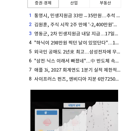
증권·경제
산업
부동산
1
통영시, 민생지원금 33만→35만원…추석 전 푼다
2
김원훈, 주식 시작 2주 만에 '-2,400만원'…"차 한 대 값 날렸다"
3
영동군, 2차 민생지원금 내달 지급…17일부터 신청 접수
4
"하닉이 298만원 찍던 날이 있었단다"…100만 클릭 '전래동화' 정체
5
외국인 공매도 2년來 최고…삼성전자에 무슨일이 [B급기자의 B급리포트]
6
"삼전·닉스 이래서 빠졌네"…中 반도체 속사정 [B급기자의 B급리포트]
7
애플 3i, 2027 회계연도 1분기 실적 제한적 검토 통과
8
사이프러스 펀즈, 엔비디아 지분 6만7250주 매각