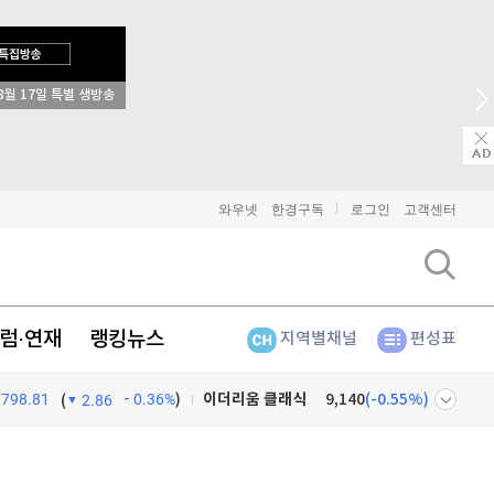
비트코인
91,328,000
(
-0.2%
)
이더리움
2,703,000
(
0%
)
리플
→ 2026 상반기 베스트 애널리
1,460
(
-0.48%
)
비트코인 캐시
304,900
(
-0.46%
)
와우넷
한경구독
로그인
고객센터
이오스
896
(
-0.45%
)
비트코인 골드
1,313
(
-763.82%
)
럼·연재
랭킹뉴스
지역별채널
편성표
퀀텀
941
(
1.62%
)
798.81
0.36%
)
이더리움 클래식
9,140
(
-0.55%
)
(
2.86
비트코인
91,328,000
(
-0.2%
)
넷
주식창