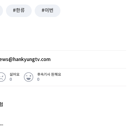
한류
이번
news@hankyungtv.com
싫어요
후속기사 원해요
0
0
험
엘리베이터 앞 휠체어 발로 '툭'…사망케 한 70대 결국
김원훈 주식 1억8천 올인했는데…현실은 '-2,400만원'