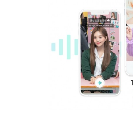
[할인50%] 한·미 투자 올인원 클래스
해외증시