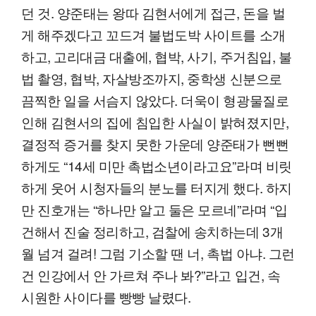
던 것. 양준태는 왕따 김현서에게 접근, 돈을 벌
게 해주겠다고 꼬드겨 불법도박 사이트를 소개
하고, 고리대금 대출에, 협박, 사기, 주거침입, 불
법 촬영, 협박, 자살방조까지, 중학생 신분으로
끔찍한 일을 서슴지 않았다. 더욱이 형광물질로
인해 김현서의 집에 침입한 사실이 밝혀졌지만,
결정적 증거를 찾지 못한 가운데 양준태가 뻔뻔
하게도 “14세 미만 촉법소년이라고요”라며 비릿
하게 웃어 시청자들의 분노를 터지게 했다. 하지
만 진호개는 “하나만 알고 둘은 모르네”라며 “입
건해서 진술 정리하고, 검찰에 송치하는데 3개
월 넘겨 걸려! 그럼 기소할 땐 너, 촉법 아냐. 그런
건 인강에서 안 가르쳐 주나 봐?”라고 입건, 속
시원한 사이다를 빵빵 날렸다.