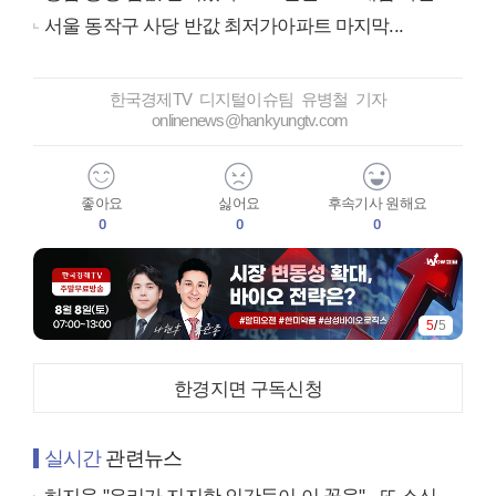
서울 동작구 사당 반값 최저가아파트 마지막...
한국경제TV 디지털이슈팀 유병철 기자
onlinenews@hankyungtv.com
좋아요
싫어요
후속기사 원해요
0
0
0
5
/
5
한경지면 구독신청
실시간
관련뉴스