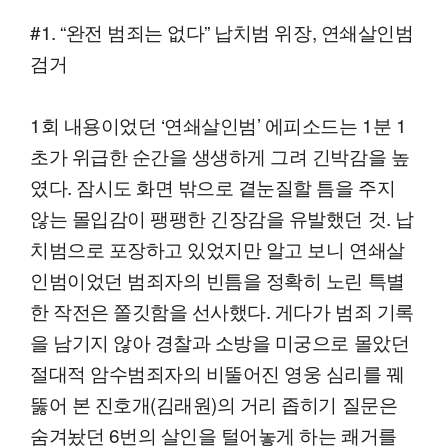
#1. “완전 범죄는 없다” 납치범 위장, 연쇄살인범
검거
1회 내용이었던 ‘연쇄살인범’ 에피소드는 1분 1
초가 위급한 순간을 생생하게 그려 긴박감을 높
였다. 잠시도 화면 밖으로 곁눈질할 틈을 주지
않는 몰입감이 팽팽한 긴장감을 유발했던 것. 납
치범으로 포장하고 있었지만 알고 보니 연쇄살
인범이었던 범죄자의 빈틈을 정확히 노린 특별
한 작전은 쫄깃함을 선사했다. 게다가 범죄 기록
을 남기지 않아 경찰과 소방을 미궁으로 몰았던
절대적 암수범죄자의 비뚤어진 영웅 심리를 꿰
뚫어 본 진호개(김래원)의 거리 좁히기 질문은
숨겨놨던 6번의 살인을 털어놓게 하는 쾌거를