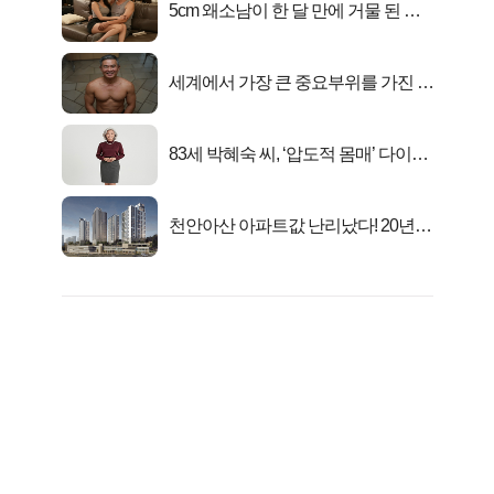
5cm 왜소남이 한 달 만에 거물 된 사
연
세계에서 가장 큰 중요부위를 가진 남
자의 진실
83세 박혜숙 씨, ‘압도적 몸매’ 다이어
트 신 등극
천안아산 아파트값 난리났다! 20년
전 분양가..