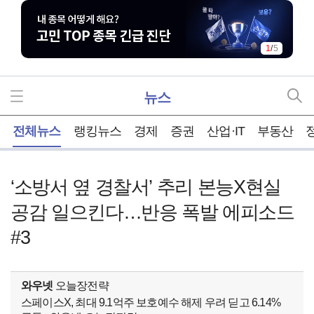
1
/
5
뉴스
홈
전체뉴스
랭킹뉴스
경제
증권
산업·IT
부동산
‘소방서 옆 경찰서’ 추리 본능X현실
공감 일으킨다…반응 폭발 에피소드
#3
와우넷
오늘장전략
스페이스X, 최대 9.1억주 보호예수 해제 우려 딛고 6.14%