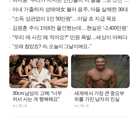
허지웅 "우리가 지지한 인간들이 이 꼴을"...또 소신 발언
아내 가출하자 성매매女 불러 음주, 아들 살해한 30대
"소득 상관없이 1인 50만원"…이달 초 지급 목표
김원훈 주식 1억8천 올인했는데…현실은 '-2,400만원'
"우리 애 사진 왜 적어요?" 민원 폭발…세상이 어쩌다
"오래 참았죠? 자, 오늘이 그날이에요.."
30cm 남성의 고백: “너무
세계에서 가장 큰 중요부
커서 사는 게 행복해요”
위를 가진 남자의 진실
뉴스캐스트
뉴스캐스트