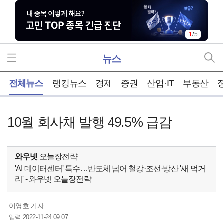
1
/
5
뉴스
홈
전체뉴스
랭킹뉴스
경제
증권
산업·IT
부동산
10월 회사채 발행 49.5% 급감
와우넷
오늘장전략
'AI 데이터센터' 특수…반도체 넘어 철강·조선·방산 '새 먹거
리' - 와우넷 오늘장전략
이영호 기자
2022-11-24 09:07
입력