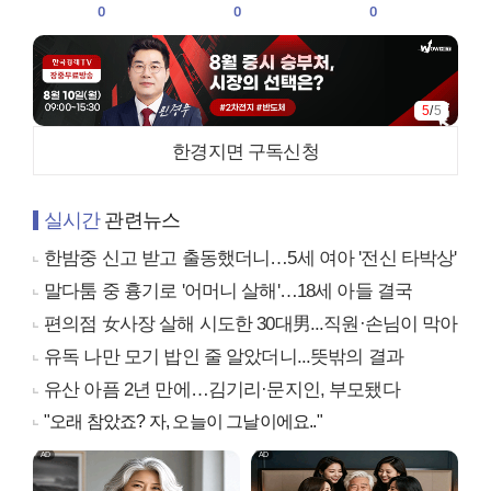
0
0
0
5
/
5
한경지면 구독신청
실시간
관련뉴스
한밤중 신고 받고 출동했더니…5세 여아 '전신 타박상'
말다툼 중 흉기로 '어머니 살해'…18세 아들 결국
편의점 女사장 살해 시도한 30대男...직원·손님이 막아
유독 나만 모기 밥인 줄 알았더니...뜻밖의 결과
유산 아픔 2년 만에…김기리·문지인, 부모됐다
"오래 참았죠? 자, 오늘이 그날이에요.."