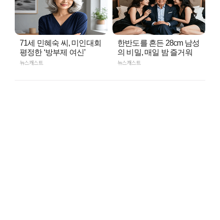
71세 민혜숙 씨, 미인대회
한반도를 흔든 28cm 남성
평정한 ‘방부제 여신’
의 비밀, 매일 밤 즐거워
뉴스캐스트
뉴스캐스트