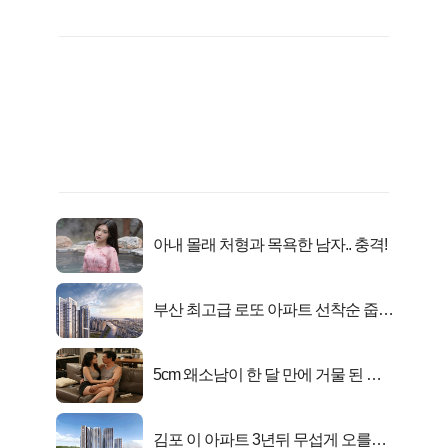
아내 몰래 처형과 목욕한 남자.. 충격!
부산 최고급 로또 아파트 선착순 줍줍
떴다!
5cm 왜소남이 한 달 만에 거물 된 사
연
김포 이 아파트 3년뒤 무섭게 오를겁