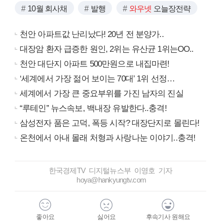
10월 회사채
발행
와우넷
오늘장전략
천안 아파트값 난리났다! 20년 전 분양가..
대장암 환자 급증한 원인, 2위는 유산균 1위는OO..
천안 대단지 아파트 500만원으로 내집마련!
‘세계에서 가장 젊어 보이는 70대’ 1위 선정…
세계에서 가장 큰 중요부위를 가진 남자의 진실
“루테인” 뉴스속보, 백내장 유발한다..충격!
삼성전자 품은 고덕, 폭등 시작? 대장단지로 몰린다!
온천에서 아내 몰래 처형과 사랑나눈 이야기..충격!
한국경제TV 디지털뉴스부 이영호 기자
hoya@hankyungtv.com
좋아요
싫어요
후속기사 원해요