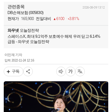
관련종목
2026-08-09 13:12
DB손해보험 (005830)
165,900
6100
3.81%
현재가
전일대비
와우넷
오늘장전략
스페이스X, 최대 9.1억주 보호예수 해제 우려 딛고 6.14%
급등 - 와우넷 오늘장전략
이민재 기자
2022-11-24 12:16
입력
구독