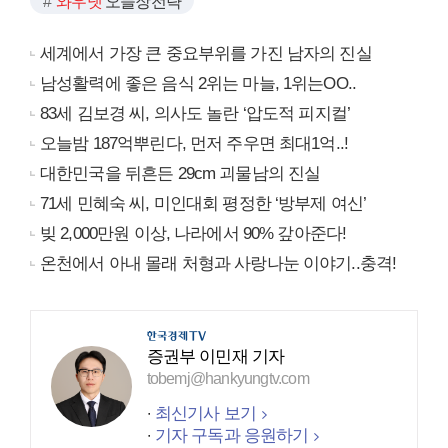
와우넷
오늘장전략
세계에서 가장 큰 중요부위를 가진 남자의 진실
남성활력에 좋은 음식 2위는 마늘, 1위는OO..
83세 김보경 씨, 의사도 놀란 ‘압도적 피지컬’
오늘밤 187억뿌린다, 먼저 주우면 최대1억..!
대한민국을 뒤흔든 29cm 괴물남의 진실
71세 민혜숙 씨, 미인대회 평정한 ‘방부제 여신’
빚 2,000만원 이상, 나라에서 90% 갚아준다!
온천에서 아내 몰래 처형과 사랑나눈 이야기..충격!
증권부 이민재 기자
tobemj@hankyungtv.com
최신기사 보기
기자 구독과 응원하기