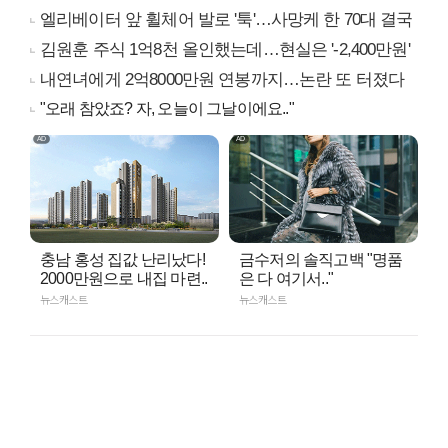
엘리베이터 앞 휠체어 발로 '툭'…사망케 한 70대 결국
김원훈 주식 1억8천 올인했는데…현실은 '-2,400만원'
내연녀에게 2억8000만원 연봉까지…논란 또 터졌다
"오래 참았죠? 자, 오늘이 그날이에요.."
충남 홍성 집값 난리났다!
금수저의 솔직고백 "명품
2000만원으로 내집 마련..
은 다 여기서.."
뉴스캐스트
뉴스캐스트