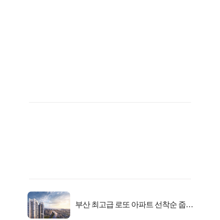
부산 최고급 로또 아파트 선착순 줍줍
떴다!