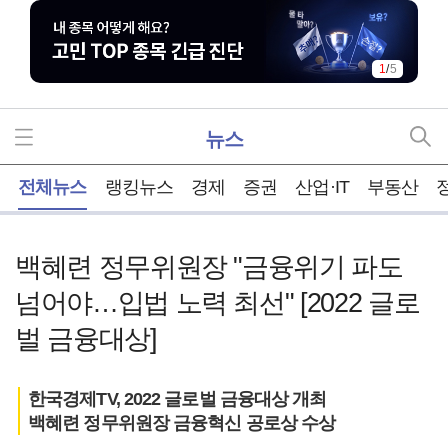
2
/
5
뉴스
홈
전체뉴스
랭킹뉴스
경제
증권
산업·IT
부동산
백혜련 정무위원장 "금융위기 파도
넘어야…입법 노력 최선" [2022 글로
벌 금융대상]
한국경제TV, 2022 글로벌 금융대상 개최
백혜련 정무위원장 금융혁신 공로상 수상