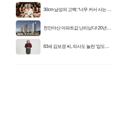
30cm 남성의 고백: “너무 커서 사는 게
행복해요”
천안아산 아파트값 난리났다! 20년
전 분양가..
83세 김보경 씨, 의사도 놀란 ‘압도적
피지컬’