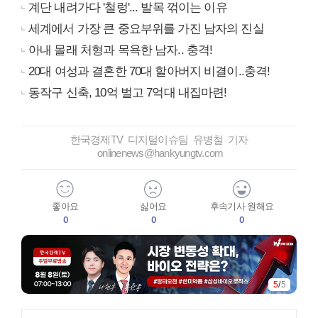
계단 내려가다 '철렁'... 발목 꺾이는 이유
세계에서 가장 큰 중요부위를 가진 남자의 진실
아내 몰래 처형과 목욕한 남자.. 충격!
20대 여성과 결혼한 70대 할아버지 비결이..충격!
동작구 신축, 10억 벌고 7억대 내집마련!
한국경제TV 디지털이슈팀 유병철 기자
onlinenews@hankyungtv.com
좋아요
싫어요
후속기사 원해요
0
0
0
5
/
5