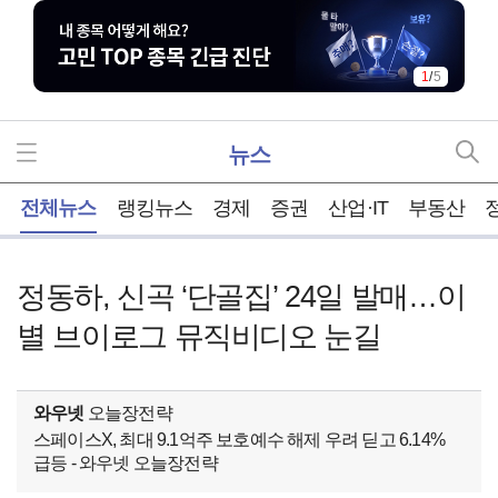
1
/
5
뉴스
홈
전체뉴스
랭킹뉴스
경제
증권
산업·IT
부동산
정동하, 신곡 ‘단골집’ 24일 발매…이
별 브이로그 뮤직비디오 눈길
와우넷
오늘장전략
스페이스X, 최대 9.1억주 보호예수 해제 우려 딛고 6.14%
급등 - 와우넷 오늘장전략