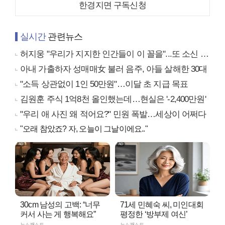
한경지면 구독신청
실시간
관련뉴스
허지웅 "우리가 지지한 인간들이 이 꼴을"...또 소신 발언
아내 가출하자 성매매女 불러 음주, 아들 살해한 30대
"소득 상관없이 1인 50만원"…이달 초 지급 목표
김원훈 주식 1억8천 올인했는데…현실은 '-2,400만원'
"우리 애 사진 왜 적어요?" 민원 폭발…세상이 어쩌다
"오래 참았죠? 자, 오늘이 그날이에요.."
30cm 남성의 고백: “너무
71세 민혜숙 씨, 미인대회
커서 사는 게 행복해요”
평정한 ‘방부제 여신’
뉴스캐스트
뉴스캐스트