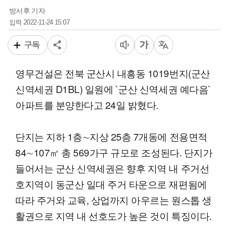
방서후 기자
2022-11-24 15:07
입력
구독
영무건설은 전북 군산시 내흥동 1019번지(군산
신역세권 D1BL) 일원에 `군산 신역세권 예다음`
아파트를 분양한다고 24일 밝혔다.
단지는 지하 1층∼지상 25층 7개동에 전용면적
84∼107㎡ 총 569가구 규모로 조성된다. 단지가
들어서는 군산 신역세권은 향후 지역 내 주거선
호지역이 동군산 일대 주거 타운으로 재편됨에
따라 주거와 교육, 상업까지 아우르는 원스톱 생
활권으로 지역 내 선호도가 높은 것이 특징이다.