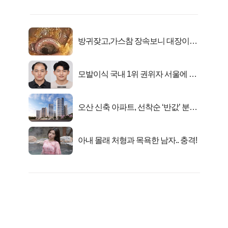
방귀잦고,가스참 장속보니 대장이아
니라..
모발이식 국내 1위 권위자 서울에 있
었다..
오산 신축 아파트, 선착순 ‘반값’ 분양
시작..
아내 몰래 처형과 목욕한 남자.. 충격!