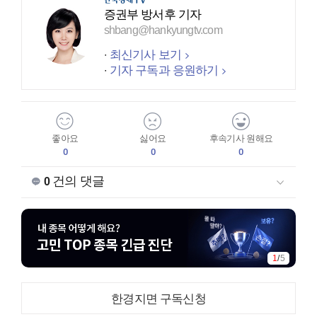
증권부 방서후 기자
shbang@hankyungtv.com
최신기사 보기
기자 구독과 응원하기
좋아요
싫어요
후속기사 원해요
0
0
0
건의 댓글
0
1
/
5
한경지면 구독신청