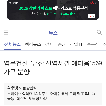
2
/
5
뉴스
홈
전체뉴스
랭킹뉴스
경제
증권
산업·IT
부동산
영무건설, '군산 신역세권 예다음' 569
가구 분양
와우넷
오늘장전략
스페이스X, 최대 9.1억주 보호예수 해제 우려 딛고 6.14%
급등 - 와우넷 오늘장전략