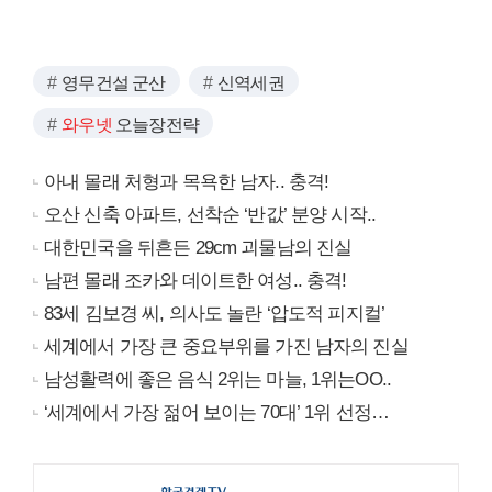
영무건설 군산
신역세권
와우넷
오늘장전략
아내 몰래 처형과 목욕한 남자.. 충격!
오산 신축 아파트, 선착순 ‘반값’ 분양 시작..
대한민국을 뒤흔든 29cm 괴물남의 진실
남편 몰래 조카와 데이트한 여성.. 충격!
83세 김보경 씨, 의사도 놀란 ‘압도적 피지컬’
세계에서 가장 큰 중요부위를 가진 남자의 진실
남성활력에 좋은 음식 2위는 마늘, 1위는OO..
‘세계에서 가장 젊어 보이는 70대’ 1위 선정…