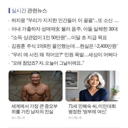
실시간
관련뉴스
허지웅 "우리가 지지한 인간들이 이 꼴을"...또 소신 발언
아내 가출하자 성매매女 불러 음주, 아들 살해한 30대
"소득 상관없이 1인 50만원"…이달 초 지급 목표
김원훈 주식 1억8천 올인했는데…현실은 '-2,400만원'
"우리 애 사진 왜 적어요?" 민원 폭발…세상이 어쩌다
"오래 참았죠? 자, 오늘이 그날이에요.."
세계에서 가장 큰 중요부
71세 민혜숙 씨, 미인대회
위를 가진 남자의 진실
평정한 ‘방부제 여신’
뉴스캐스트
뉴스캐스트