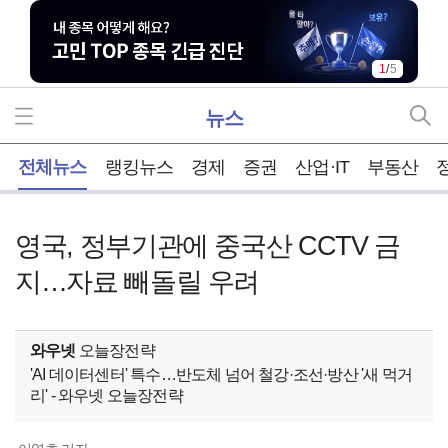
2
/
5
뉴스
홈
전체뉴스
랭킹뉴스
경제
증권
산업·IT
부동산
영국, 정부기관에 중국산 CCTV 금
지…자료 빼돌릴 우려
와우넷
오늘장전략
'AI 데이터센터' 특수…반도체 넘어 철강·조선·방산 '새 먹거
리' - 와우넷 오늘장전략