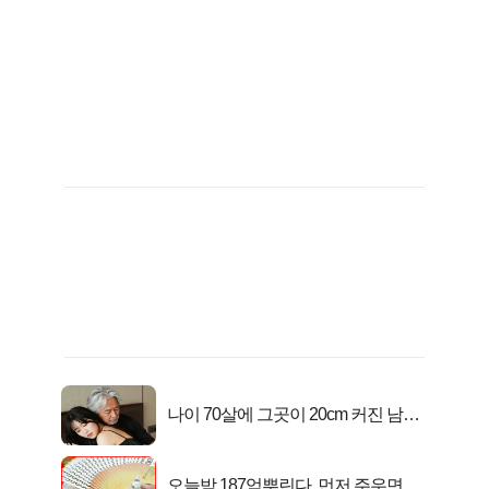
나이 70살에 그곳이 20cm 커진 남자..
충격!
오늘밤 187억뿌린다, 먼저 주우면 최