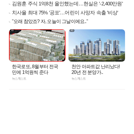
김원훈 주식 1억8천 올인했는데…현실은 '-2,400만원'
치사율 최대 75% '공포'…어린이 사망자 속출 '비상'
"오래 참았죠? 자, 오늘이 그날이에요.."
한국로또, 8월부터 전국
천안 아파트값 난리났다!
민에 1억원씩 준다
20년 전 분양가..
뉴스캐스트
뉴스캐스트