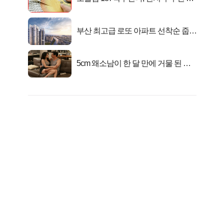
대1억..!
부산 최고급 로또 아파트 선착순 줍줍
떴다!
5cm 왜소남이 한 달 만에 거물 된 사
연