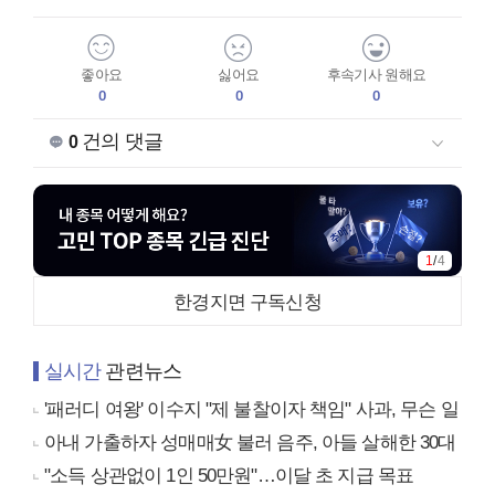
좋아요
싫어요
후속기사 원해요
0
0
0
건의 댓글
0
1
/
4
한경지면 구독신청
실시간
관련뉴스
'패러디 여왕' 이수지 "제 불찰이자 책임" 사과, 무슨 일
아내 가출하자 성매매女 불러 음주, 아들 살해한 30대
"소득 상관없이 1인 50만원"…이달 초 지급 목표