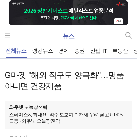
2
/
4
뉴스
홈
전체뉴스
랭킹뉴스
경제
증권
산업·IT
부동산
G마켓 "해외 직구도 양극화"…명품
아니면 건강제품
와우넷
오늘장전략
스페이스X, 최대 9.1억주 보호예수 해제 우려 딛고 6.14%
급등 - 와우넷 오늘장전략