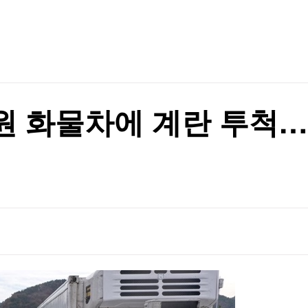
TV홈
무료방송
전체뉴스
증권
파트너스
경제
종목핫라인
추천 상
산업
경제
오늘의 
정치
생활경제
수익후기
국제
기업·CEO
이벤트
칼럼·연재
원 화물차에 계란 투척
특집방송
전체 프로그램
채널/편성
지역별채널
)
편성표