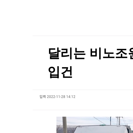
한국경제TV
뉴스홈
머니팜 모닝라이브
증권
굿모닝 작전
금융
오늘장 뭐사지?
부동산
[오후5시] 뉴스플러스
사회
온로드 (ON ROAD) 인사이트
글로벌경제
달리는 비노조
랭킹뉴스
입건
미네르바아카데미
증권 데이터
입력
2022-11-28 14:12
스페셜강의
특징주 뉴스
투자/재테크
매매신호 (랭킹100
부동산/세무
투자분석
산업
국내증시
[모집-3기-] 돈버는 트레이딩 투자 북클럽
환율