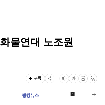
홈
AI추천
품
마켓이슈
특징주
이벤트
…화물연대 노조원
구독
랭킹뉴스