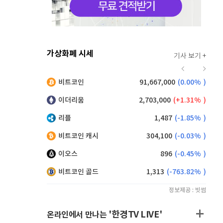
가상화폐 시세
기사 보기 +
919
(
0.77%
)
비트코인
91,667,000
(
0.00%
)
,240
(
0.27%
)
이더리움
2,703,000
(
1.31%
)
리플
1,487
(
-1.85%
)
비트코인 캐시
304,100
(
-0.03%
)
이오스
896
(
-0.45%
)
비트코인 골드
1,313
(
-763.82%
)
정보제공 : 빗썸
'한경TV LIVE'
온라인에서 만나는