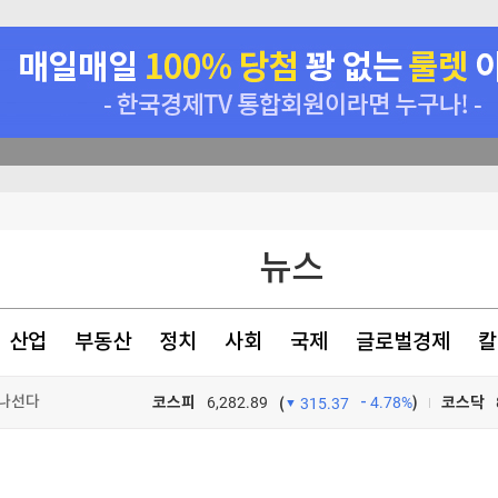
 나선다
만 못해"
뉴스
산업
부동산
정치
사회
국제
글로벌경제
칼
 나선다
코스피
6,282.89
4.78%
)
코스닥
(
315.37
 나선다
TV프로그램
와우