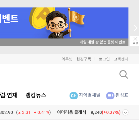
비트코인
91,668,000
(
0%
)
이더리움
2,703,000
(
1.31%
)
리플
매일 매일 꽝 없는 룰렛 이벤트
1,487
(
-1.85%
)
비트코인 캐시
304,100
(
-0.03%
)
와우넷
한경구독
로그인
고객센터
이오스
896
(
-0.45%
)
비트코인 골드
1,313
(
-763.82%
)
럼·연재
랭킹뉴스
지역별채널
편성표
퀀텀
919
(
0.77%
)
802.90
0.41%
)
이더리움 클래식
9,240
(
0.27%
)
(
3.31
비트코인
91,668,000
(
0%
)
넷
주식창