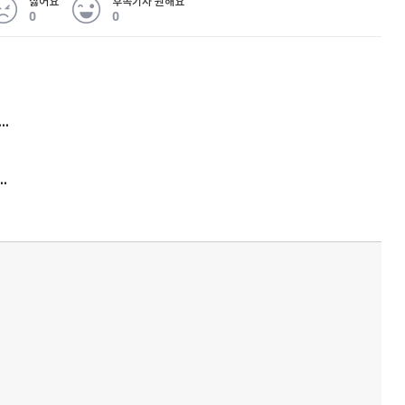
싫어요
후속기사 원해요
0
0
 무슨 일
아내 가출하자 성매매女 불러 음주, 아들 살해한 30대
김원훈 주식 1억8천 올인했는데…현실은 '-2,400만원'
'비상'