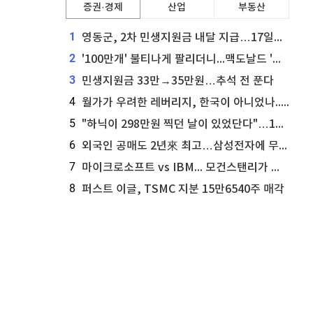
증권·경제
산업
부동산
1
영동군, 2차 민생지원금 내달 지급…17일부터 신청 접수
2
'100만개' 불티나게 팔리더니...맥도날드 '충주찰옥수수버거' 돌연 판매 종료
3
민생지원금 33만→35만원…추석 전 푼다
4
월가가 우려한 레버리지, 한국이 아니었나...'상황 인식' 못한 아셴브레너의 추락
5
"하닉이 298만원 찍던 날이 있었단다"…100만 클릭 '전래동화' 정체
6
외국인 공매도 2년來 최고…삼성전자에 무슨일이 [B급기자의 B급리포트]
7
마이크로소프트 vs IBM... 모건스탠리가 선택한 하이퍼스케일러 투자 유망주
8
퍼스트 이글, TSMC 지분 15만6540주 매각