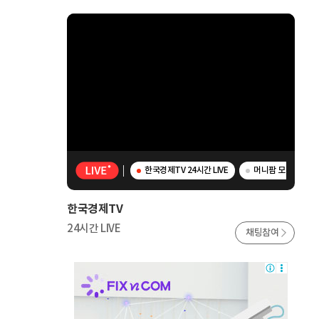
한국경제TV 24시간 LIVE
머니팜 모닝라이브 -
한국경제TV
24시간 LIVE
채팅참여