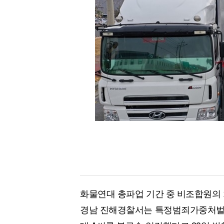
[할인50%] 한·미 투자 올인원 클래스
해외증시
화물연대 총파업 기간 중 비조합원의 
경남 진해경찰서는 특정범죄가중처벌법