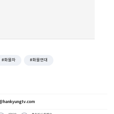
퀀텀
이더리움 클래식
9
화물차
화물연대
@hankyungtv.com