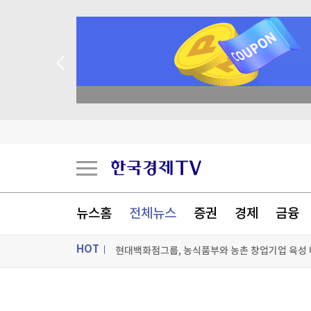
현대백화점그룹, 농식품부와 농촌 창업기업 육성
이 대통령 "국민 삶에 피해 주는 정책은 안 하느니
academy.co.kr
“판 뒤집히나” 분양 시장 엇갈린 전망
세계의 날씨(8월6일)
[포토+] 박정민, '멋짐 가득한 모습~'
"나야, '흑백요리사' 시즌3"
뉴스홈
전체뉴스
증권
경제
금융
[온에어] 성공투자 오후증시
HOT
현대백화점그룹, 농식품부와 농촌 창업기업 육성
현대백화점그룹, 농식품부와 농촌 창업기업 육성
ON AIR
뉴스