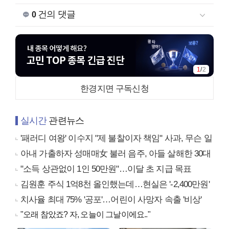
건의 댓글
0
2
/
2
한경지면 구독신청
실시간
관련뉴스
'패러디 여왕' 이수지 "제 불찰이자 책임" 사과, 무슨 일
아내 가출하자 성매매女 불러 음주, 아들 살해한 30대
"소득 상관없이 1인 50만원"…이달 초 지급 목표
김원훈 주식 1억8천 올인했는데…현실은 '-2,400만원'
치사율 최대 75% '공포'…어린이 사망자 속출 '비상'
"오래 참았죠? 자, 오늘이 그날이에요.."