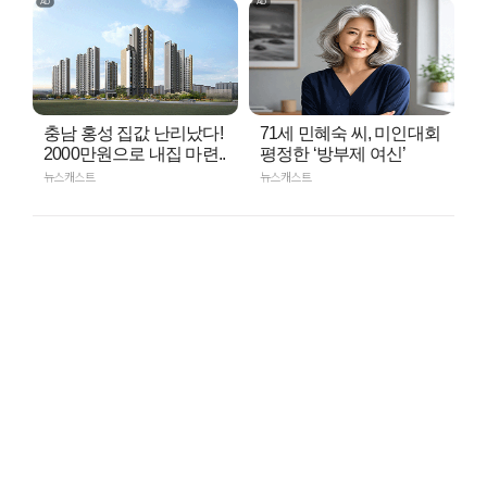
충남 홍성 집값 난리났다!
71세 민혜숙 씨, 미인대회
2000만원으로 내집 마련..
평정한 ‘방부제 여신’
뉴스캐스트
뉴스캐스트