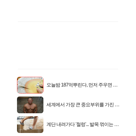
오늘밤 187억뿌린다, 먼저 주우면 최
대1억..!
세계에서 가장 큰 중요부위를 가진 남
자의 진실
계단 내려가다 '철렁'... 발목 꺾이는 이
유