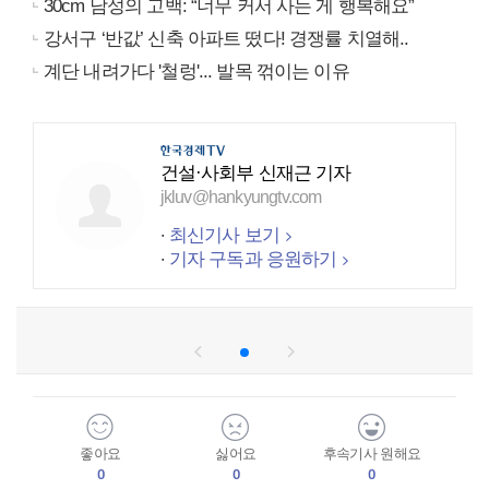
30cm 남성의 고백: “너무 커서 사는 게 행복해요”
강서구 ‘반값’ 신축 아파트 떴다! 경쟁률 치열해..
계단 내려가다 '철렁'... 발목 꺾이는 이유
건설·사회부 신재근 기자
jkluv@hankyungtv.com
최신기사 보기
기자 구독과 응원하기
좋아요
싫어요
후속기사 원해요
0
0
0