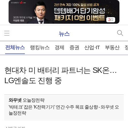
1
/
2
뉴스
홈
전체뉴스
랭킹뉴스
경제
증권
산업·IT
부동산
현대차 미 배터리 파트너는 SK온…
LG엔솔도 진행 중
와우넷
오늘장전략
'빅테크' 잡은 'K전력기기' 연간 수주 목표 줄상향 - 와우넷 오
늘장전략