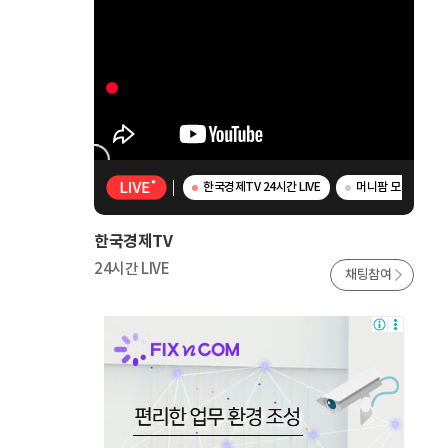
한국경제TV 24시간 LIVE
머니팜 모닝라이브 
한국경제TV
24시간 LIVE
채팅참여