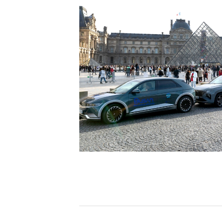
[할인50%] 한·미 투자 올인원 클래스
해외증시