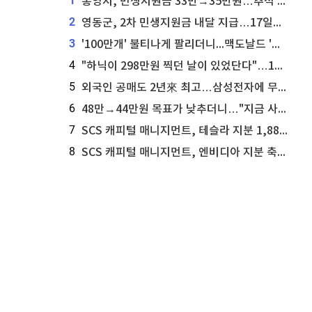
1
통영시, 민생지원금 33만→35만원…추석 전 푼다
2
영동군, 2차 민생지원금 내달 지급…17일부터 신청 접수
3
'100만개' 불티나게 팔리더니...맥도날드 '충주찰옥수수버거' 돌연 판매 종료
4
"하닉이 298만원 찍던 날이 있었단다"…100만 클릭 '전래동화' 정체
5
외국인 공매도 2년來 최고…삼성전자에 무슨일이 [B급기자의 B급리포트]
6
48만→44만원 목표가 낮추더니…"지금 사라, 70% 오른다"는 종목
7
SCS 캐피털 매니지먼트, 테슬라 지분 1,889주 추가 매수
8
SCS 캐피털 매니지먼트, 엔비디아 지분 축소...8,590주 매도