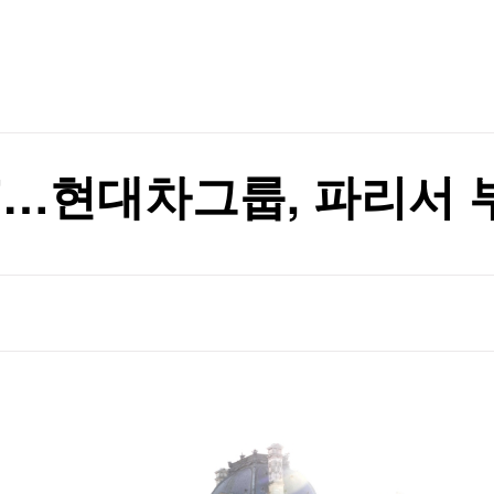
TV홈
무료방송
전체뉴스
꼴"
증권
파트너스
경제
종목핫라인
추천 상
산업
꼴"
경제
오늘의 
정치
생활경제
수익후기
국제
기업·CEO
이벤트
칼럼·연재
'…현대차그룹, 파리서
특집방송
전체 프로그램
채널/편성
지역별채널
)
편성표