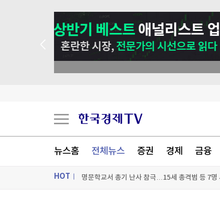
 애널리스트 업종 분석
워런 버핏 "美증시 도박판…교회에 카지노 붙은 
SK하이닉스, 주당 375원 분기배당…"9월 내 추
아이도트, 베트남 후에중앙병원과 AI 자궁경부암 
뉴스홈
전체뉴스
증권
경제
금융
명문학교서 총기 난사 참극…15세 총격범 등 7명 사
HOT
[포토+] 박정민, '멋짐 가득한 모습~'
"나야, '흑백요리사' 시즌3"
ON AIR
뉴스
[온에어] 종목쇼