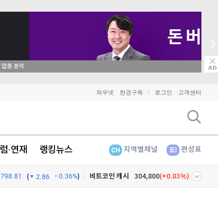
→ 온라인 투자교육은 미네르바아카데미 / minervaacademy.co.kr
비트코인
90,971,000
(
-0.96%
)
와우넷
한경구독
로그인
고객센터
이더리움
2,692,000
(
-0.82%
)
리플
1,452
(
-2.4%
)
럼·연재
랭킹뉴스
지역별채널
편성표
비트코인 캐시
304,800
(
0.83%
)
798.81
0.36%
)
이오스
896
(
-0.45%
)
(
2.86
비트코인 골드
1,313
(
-763.82%
)
넷
주식창