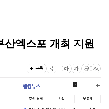
퀀텀
925
(
0.54%
)
홈
AI추천
이더리움 클래식
9,220
(
1.32%
)
품
마켓이슈
특징주
이벤트
비트코인
90,971,000
(
-0.96%
)
 부산엑스포 개최 지원
구독
랭킹뉴스
증권·경제
산업
부동산