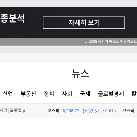
꼴"
뉴스
가 주주환원"
진단 시스템 도입
산업
부동산
정치
사회
국제
글로벌경제
칼
망 [글로벌 pick]
코스피
6,258.77
0.6%
)
코스닥
(
37.61
TV프로그램
와우