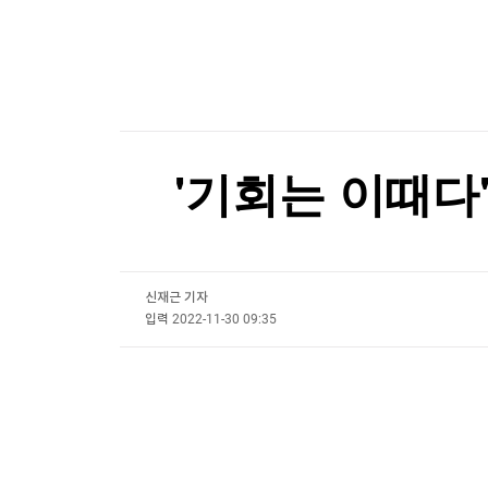
한국경제TV
뉴스홈
워런 버핏 "美증시 도박판…교회에 카지노 붙은 
머니팜 모닝라이브
증권
굿모닝 작전
금융
워런 버핏 "美증시 도박판…교회에 카지노 붙은 
오늘장 뭐사지?
부동산
[오후5시] 뉴스플러스
사회
온로드 (ON ROAD) 인사이트
글로벌경제
'기회는 이때다
랭킹뉴스
신재근 기자
미네르바아카데미
증권 데이터
입력
2022-11-30 09:35
스페셜강의
특징주 뉴스
투자/재테크
매매신호 (랭킹100
부동산/세무
투자분석
산업
국내증시
[모집-3기-] 돈버는 트레이딩 투자 북클럽
환율