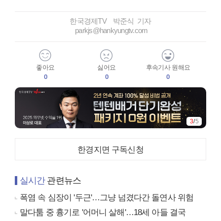
한국경제TV 박준식 기자
parkjs@hankyungtv.com
좋아요
싫어요
후속기사 원해요
0
0
0
4
/
5
한경지면 구독신청
실시간
관련뉴스
폭염 속 심장이 '두근'…그냥 넘겼다간 돌연사 위험
말다툼 중 흉기로 '어머니 살해'…18세 아들 결국