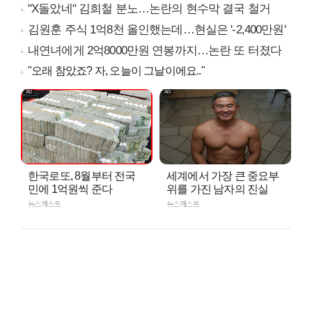
"X돌았네" 김희철 분노…논란의 현수막 결국 철거
김원훈 주식 1억8천 올인했는데…현실은 '-2,400만원'
내연녀에게 2억8000만원 연봉까지…논란 또 터졌다
"오래 참았죠? 자, 오늘이 그날이에요.."
한국로또, 8월부터 전국
세계에서 가장 큰 중요부
민에 1억원씩 준다
위를 가진 남자의 진실
뉴스캐스트
뉴스캐스트