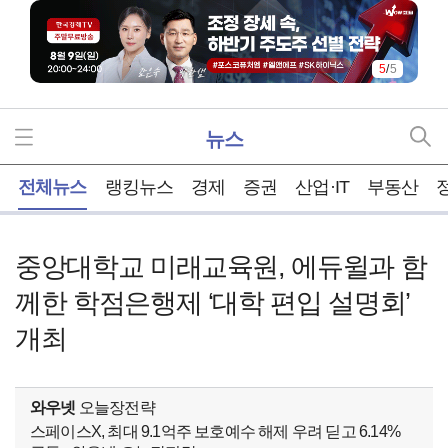
5
/
5
뉴스
홈
전체뉴스
랭킹뉴스
경제
증권
산업·IT
부동산
중앙대학교 미래교육원, 에듀윌과 함
께한 학점은행제 ‘대학 편입 설명회’
개최
와우넷
오늘장전략
스페이스X, 최대 9.1억주 보호예수 해제 우려 딛고 6.14%