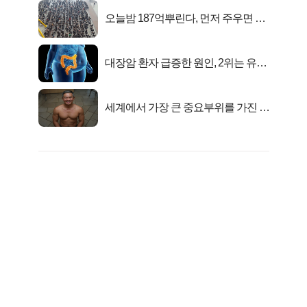
오늘밤 187억뿌린다, 먼저 주우면 최
대1억..!
대장암 환자 급증한 원인, 2위는 유산
균 1위는OO..
세계에서 가장 큰 중요부위를 가진 남
자의 진실