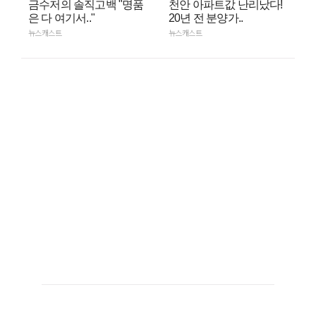
금수저의 솔직고백 "명품
천안 아파트값 난리났다!
은 다 여기서.."
20년 전 분양가..
뉴스캐스트
뉴스캐스트