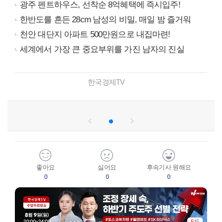
광주 펜트하우스, 선착순 8억혜택에 즉시입주!
한반도를 흔든 28cm 남성의 비밀, 매일 밤 즐거워
천안 대단지 아파트 500만원으로 내집마련!
세계에서 가장 큰 중요부위를 가진 남자의 진실
한국경제TV
좋아요
싫어요
후속기사 원해요
0
0
0
5
/
5