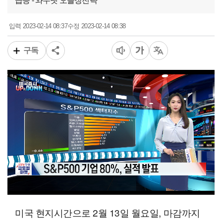
급등 - 와우넷 오늘장전략
2023-02-14 08:37
2023-02-14 08:38
입력
수정
구독
00:11
04:38
일반배속
미국 현지시간으로 2월 13일 월요일, 마감까지