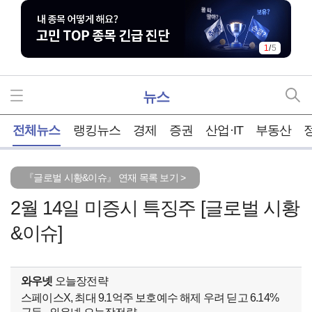
1
/
5
뉴스
홈
전체뉴스
랭킹뉴스
경제
증권
산업·IT
부동산
『글로벌 시황&이슈』 연재 목록 보기 >
2월 14일 미증시 특징주 [글로벌 시황
&이슈]
와우넷
오늘장전략
스페이스X, 최대 9.1억주 보호예수 해제 우려 딛고 6.14%