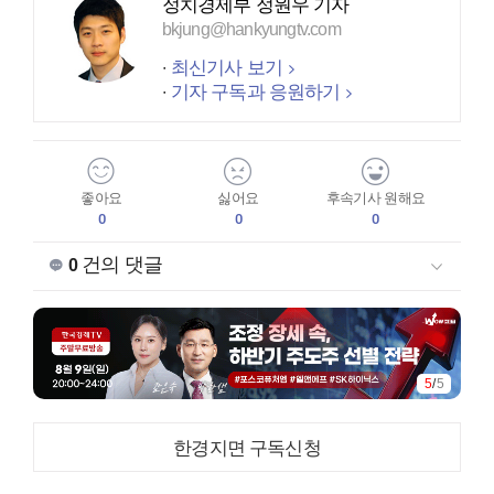
정치경제부 정원우 기자
bkjung@hankyungtv.com
최신기사 보기
기자 구독과 응원하기
좋아요
싫어요
후속기사 원해요
0
0
0
건의 댓글
0
5
/
5
한경지면 구독신청