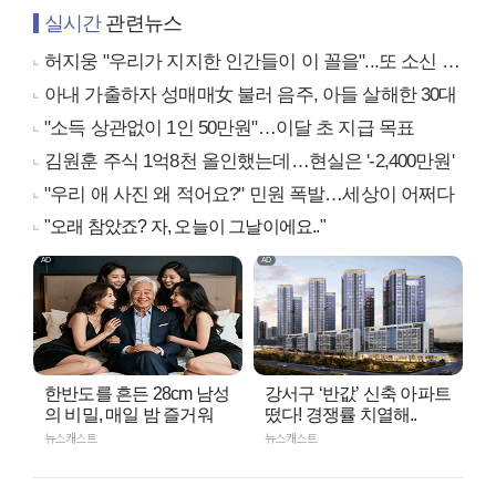
실시간
관련뉴스
허지웅 "우리가 지지한 인간들이 이 꼴을"...또 소신 발언
아내 가출하자 성매매女 불러 음주, 아들 살해한 30대
"소득 상관없이 1인 50만원"…이달 초 지급 목표
김원훈 주식 1억8천 올인했는데…현실은 '-2,400만원'
"우리 애 사진 왜 적어요?" 민원 폭발…세상이 어쩌다
"오래 참았죠? 자, 오늘이 그날이에요.."
한반도를 흔든 28cm 남성
강서구 ‘반값’ 신축 아파트
의 비밀, 매일 밤 즐거워
떴다! 경쟁률 치열해..
뉴스캐스트
뉴스캐스트