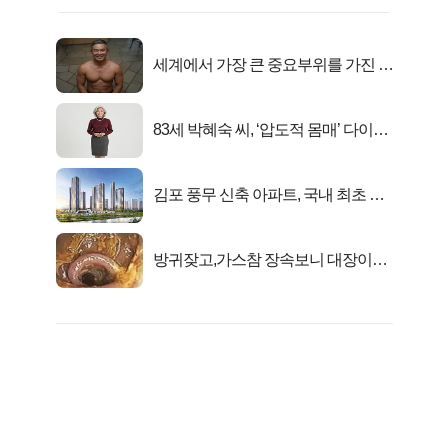
세계에서 가장 큰 중요부위를 가진 남
자의 진실
83세 박혜숙 씨, ‘압도적 몸매’ 다이어
트 신 등극
김포 풍무 신축 아파트, 국내 최초 반
값 분양..
방귀잦고,가스참 장속보니 대장이아
니라..