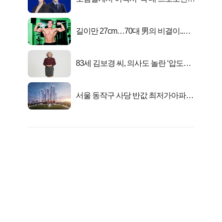
키움에셋!
길이만 27cm…70대 男의 비결이..충
격!
83세 김보경 씨, 의사도 놀란 ‘압도적
피지컬’
서울 동작구 사당 반값 최저가아파트
마지막...