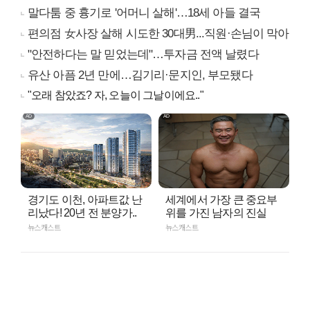
말다툼 중 흉기로 '어머니 살해'…18세 아들 결국
편의점 女사장 살해 시도한 30대男...직원·손님이 막아
"안전하다는 말 믿었는데"…투자금 전액 날렸다
유산 아픔 2년 만에…김기리·문지인, 부모됐다
"오래 참았죠? 자, 오늘이 그날이에요.."
경기도 이천, 아파트값 난
세계에서 가장 큰 중요부
리났다! 20년 전 분양가..
위를 가진 남자의 진실
뉴스캐스트
뉴스캐스트