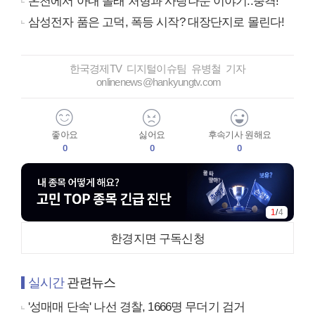
온천에서 아내 몰래 처형과 사랑나눈 이야기..충격!
삼성전자 품은 고덕, 폭등 시작? 대장단지로 몰린다!
한국경제TV 디지털이슈팀 유병철 기자
onlinenews@hankyungtv.com
좋아요
싫어요
후속기사 원해요
0
0
0
1
/
4
한경지면 구독신청
실시간
관련뉴스
'성매매 단속' 나선 경찰, 1666명 무더기 검거