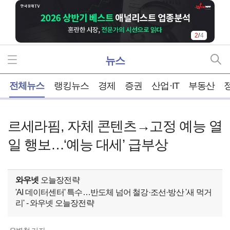
2
/
4
뉴스
홈
전체뉴스
랭킹뉴스
경제
증권
산업·IT
부동산
르세라핌, 자체 콘텐츠→고정 예능 열
일 행보…‘예능 대세’ 급부상
와우넷
오늘장전략
'AI 데이터센터' 특수…반도체 넘어 철강·조선·방산 '새 먹거
리' - 와우넷 오늘장전략