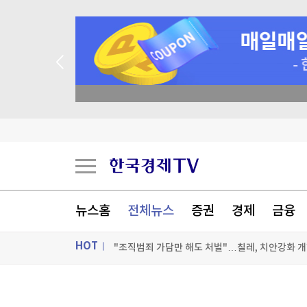
 꽝 없는 룰렛 이벤트
"민주콩고, 구리·코발트 정광 수출 금지"…구리 
이란 매체 "호르무즈 진출입 항로 한시적 분리…
공항에 폭발물 탑재 드론까지…독일 정부 "새로운 
뉴스홈
전체뉴스
증권
경제
금융
"조직범죄 가담만 해도 처벌"…칠레, 치안강화 개
HOT
[포토+] 박정민, '멋짐 가득한 모습~'
"나야, '흑백요리사' 시즌3"
ON AIR
뉴스
[온에어] 더 워룸