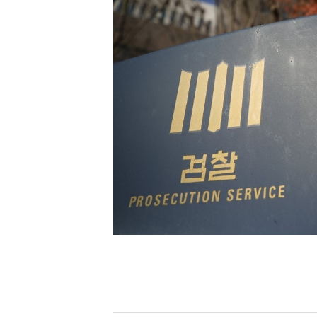
[할인50%] 한·미 투자 올인원 클래스
해외증시