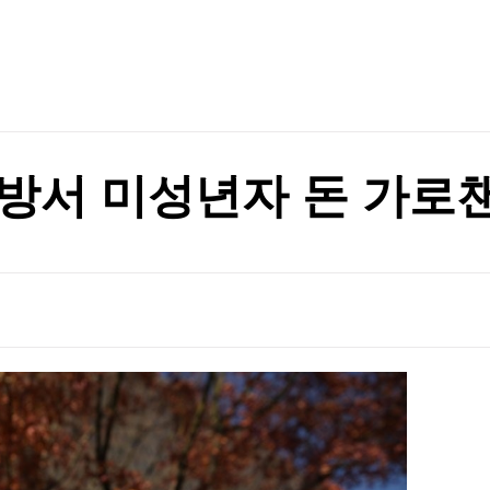
TV홈
무료방송
전체뉴스
가격 들썩
증권
파트너스
경제
종목핫라인
추천 상
산업
가격 들썩
경제
오늘의 
정치
생활경제
수익후기
국제
기업·CEO
이벤트
칼럼·연재
방서 미성년자 돈 가로챈
특집방송
전체 프로그램
채널/편성
지역별채널
)
편성표