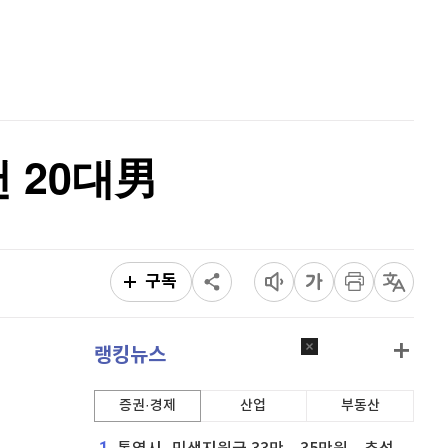
퀀텀
921
(
0.11%
)
홈
AI추천
이더리움 클래식
9,125
(
0.27%
)
품
마켓이슈
특징주
이벤트
비트코인
91,614,000
(
-0.24%
)
 20대男
구독
랭킹뉴스
증권·경제
산업
부동산
1