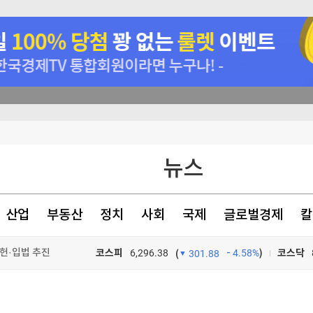
가격 들썩
뉴스
이후엔 중앙항로만"
차원 위협"(종합)
산업
부동산
정치
사회
국제
글로벌경제
칼
헌·입법 추진
코스피
6,296.38
4.58%
)
코스닥
(
301.88
TV프로그램
와우