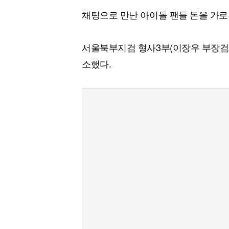
채팅으로 만난 아이돌 팬들 돈을 가로
서울북부지검 형사3부(이장우 부장검사
소했다.