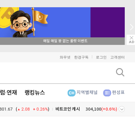
→ 온라인 투자교육은 미네르바아카데미 / minervaacademy.co.kr
비트코인
91,614,000
(
-0.24%
)
와우넷
한경구독
로그인
고객센터
이더리움
2,712,000
(
-0.07%
)
리플
1,477
(
-0.61%
)
럼·연재
랭킹뉴스
지역별채널
편성표
비트코인 캐시
304,100
(
0.6%
)
801.67
0.26%
)
이오스
896
(
-0.45%
)
(
2.08
비트코인 골드
1,313
(
-763.82%
)
넷
주식창