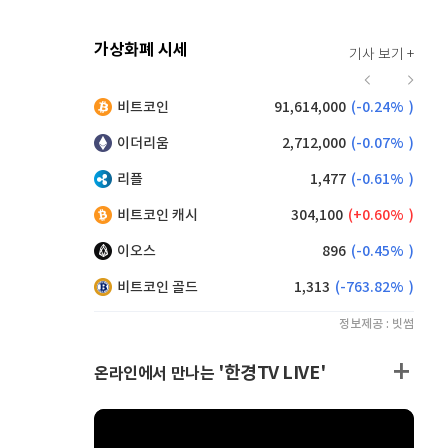
가상화폐 시세
기사 보기 +
921
(
0.11%
)
비트코인
91,614,000
(
-0.24%
)
,125
(
0.27%
)
이더리움
2,712,000
(
-0.07%
)
리플
1,477
(
-0.61%
)
비트코인 캐시
304,100
(
0.60%
)
이오스
896
(
-0.45%
)
비트코인 골드
1,313
(
-763.82%
)
정보제공 : 빗썸
'한경TV LIVE'
온라인에서 만나는