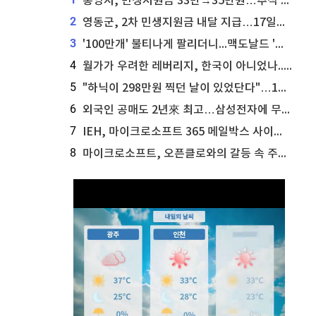
통영시, 민생지원금 33만→35만원…추석 전 푼다
2
영동군, 2차 민생지원금 내달 지급…17일부터 신청 접수
3
'100만개' 불티나게 팔리더니...맥도날드 '충주찰옥수수버거' 돌연 판매 종료
4
월가가 우려한 레버리지, 한국이 아니었나...'상황 인식' 못한 아셴브레너의 추락
5
"하닉이 298만원 찍던 날이 있었단다"…100만 클릭 '전래동화' 정체
6
외국인 공매도 2년來 최고…삼성전자에 무슨일이 [B급기자의 B급리포트]
7
IEH, 마이크로소프트 365 메일박스 사이버보안 사고 조사 착수
8
마이크로소프트, 오픈클로와의 갈등 속 주가 상승