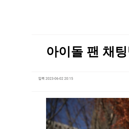
한국경제TV
뉴스홈
"민주콩고, 구리·코발트 정광 수출 금지"…구리 
머니팜 모닝라이브
증권
굿모닝 작전
금융
"민주콩고, 구리·코발트 정광 수출 금지"…구리 
오늘장 뭐사지?
부동산
[오후5시] 뉴스플러스
사회
온로드 (ON ROAD) 인사이트
글로벌경제
아이돌 팬 채팅
랭킹뉴스
입력
2023-06-02 20:15
미네르바아카데미
증권 데이터
스페셜강의
특징주 뉴스
투자/재테크
매매신호 (랭킹100
부동산/세무
투자분석
산업
국내증시
[모집-3기-] 돈버는 트레이딩 투자 북클럽
환율