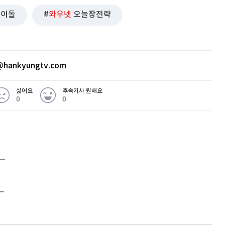
아이돌
와우넷
오늘장전략
hankyungtv.com
싫어요
후속기사 원해요
0
0
 무슨 일
아내 가출하자 성매매女 불러 음주, 아들 살해한 30대
김원훈 주식 1억8천 올인했는데…현실은 '-2,400만원'
'비상'