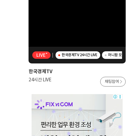
한국경제TV 24시간 LIVE
머니팜 모닝라이브 -
한국경제TV
24시간 LIVE
채팅참여