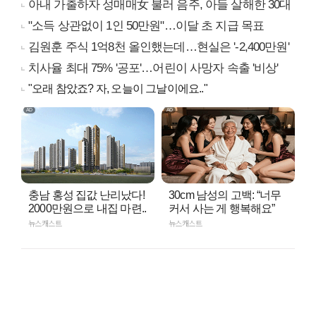
아내 가출하자 성매매女 불러 음주, 아들 살해한 30대
"소득 상관없이 1인 50만원"…이달 초 지급 목표
김원훈 주식 1억8천 올인했는데…현실은 '-2,400만원'
치사율 최대 75% '공포'…어린이 사망자 속출 '비상'
"오래 참았죠? 자, 오늘이 그날이에요.."
충남 홍성 집값 난리났다!
30cm 남성의 고백: “너무
2000만원으로 내집 마련..
커서 사는 게 행복해요”
뉴스캐스트
뉴스캐스트