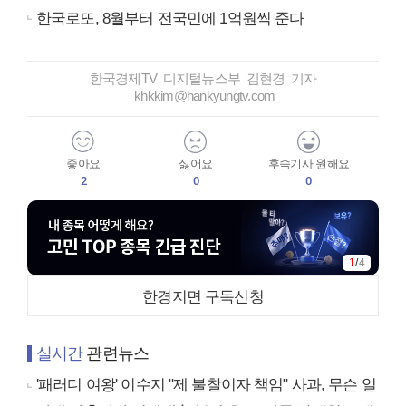
한국로또, 8월부터 전국민에 1억원씩 준다
한국경제TV 디지털뉴스부 김현경 기자
khkkim@hankyungtv.com
좋아요
싫어요
후속기사 원해요
2
0
0
1
/
4
한경지면 구독신청
실시간
관련뉴스
'패러디 여왕' 이수지 "제 불찰이자 책임" 사과, 무슨 일