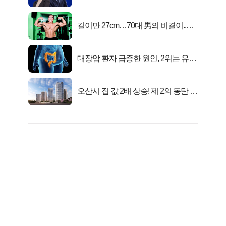
키움에셋!
길이만 27cm…70대 男의 비결이..충
격!
대장암 환자 급증한 원인, 2위는 유산
균 1위는OO..
오산시 집 값 2배 상승! 제 2의 동탄 신
화..