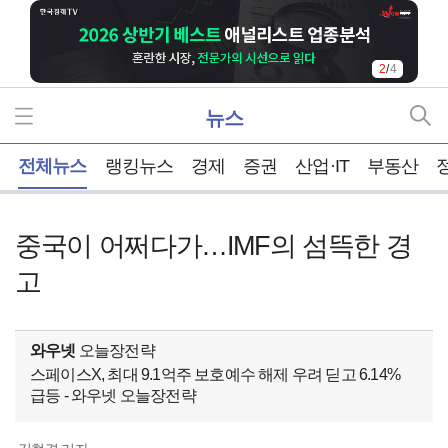
2
/
4
뉴스
홈
전체뉴스
랭킹뉴스
경제
증권
산업·IT
부동산
중국이 어쩌다가…IMF의 섬뜩한 경
고
와우넷
오늘장전략
스페이스X, 최대 9.1억주 보호예수 해제 우려 딛고 6.14%
급등 - 와우넷 오늘장전략