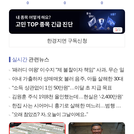
0
0
0
1
/
3
한경지면 구독신청
실시간
관련뉴스
'패러디 여왕' 이수지 "제 불찰이자 책임" 사과, 무슨 일
아내 가출하자 성매매女 불러 음주, 아들 살해한 30대
"소득 상관없이 1인 50만원"…이달 초 지급 목표
김원훈 주식 1억8천 올인했는데…현실은 '-2,400만원'
한집 사는 시어머니 흉기로 살해한 며느리…범행 동기는
"오래 참았죠? 자, 오늘이 그날이에요.."