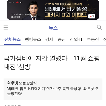
2
/
3
뉴스
홈
전체뉴스
랭킹뉴스
경제
증권
산업·IT
부동산
극가성비에 지갑 열렸다…11월 쇼핑
대전 '선방'
와우넷
오늘장전략
'빅테크' 잡은 'K전력기기' 연간 수주 목표 줄상향 - 와우넷 오
늘장전략