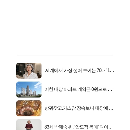
‘세계에서 가장 젊어 보이는 70대’ 1위
선정…
이천 대장 아파트 계약금 0원으로 내
집마련!
방귀잦고,가스참 장속보니 대장에 똥
이아니라...
83세 박혜숙 씨, ‘압도적 몸매’ 다이어