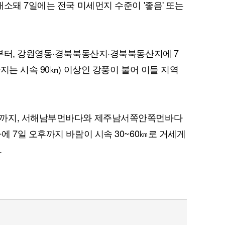
소돼 7일에는 전국 미세먼지 수준이 '좋음' 또는
부터, 강원영동·경북북동산지·경북북동산지에 7
퀀텀
지는 시속 90㎞) 이상인 강풍이 불어 이들 지역
이더리움 클래식
9
벽까지, 서해남부먼바다와 제주남서쪽안쪽먼바다
 7일 오후까지 바람이 시속 30~60㎞로 거세게
.