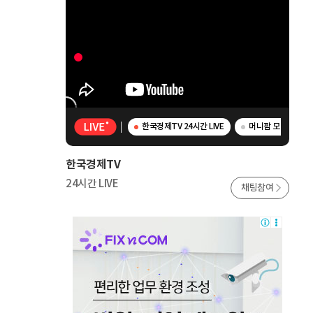
한국경제TV 24시간 LIVE
머니팜 모닝라이브 
한국경제TV
24시간 LIVE
채팅참여