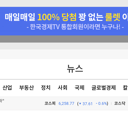
뉴스
산업
부동산
정치
사회
국제
글로벌경제
칼
해자 만난다
코스피
6,258.77
0.6%
)
코스닥
(
37.61
재
TV프로그램
와우
화"