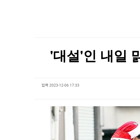
한국경제TV
뉴스홈
李대통령, 'ISA·주가누르기 방지' 개편안 질책…
머니팜 모닝라이브
증권
굿모닝 작전
금융
[포토+] 박정민, '멋짐 가득한 모습~'
오늘장 뭐사지?
부동산
"나야, '흑백요리사' 시즌3"
[오후5시] 뉴스플러스
사회
온로드 (ON ROAD) 인사이트
글로벌경제
[온에어] 한경 글로벌마켓
'대설'인 내일 
랭킹뉴스
교황, 내달 프랑스 국빈 방문…성직자 성학대 피
교황, 내달 프랑스 국빈 방문…성직자 성학대 피
입력
2023-12-06 17:33
미네르바아카데미
증권 데이터
스페셜강의
특징주 뉴스
투자/재테크
매매신호 (랭킹100
부동산/세무
투자분석
산업
국내증시
[모집-3기-] 돈버는 트레이딩 투자 북클럽
환율