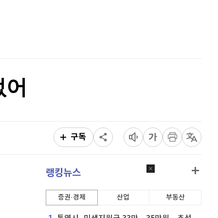
리플
1,461
(
-1.74%
)
홈
AI추천
비트코인 캐시
303,100
(
0.26%
)
품
마켓이슈
특징주
이벤트
이오스
896
(
-0.45%
)
비트코인 골드
1,313
(
-763.82%
)
없어
퀀텀
914
(
-0.66%
)
이더리움 클래식
9,155
(
0.6%
)
비트코인
91,756,000
(
-0.09%
)
구독
랭킹뉴스
증권·경제
산업
부동산
1