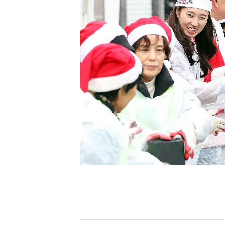
[할인50%] 한·미 투자 올인원 클래스
해외증시