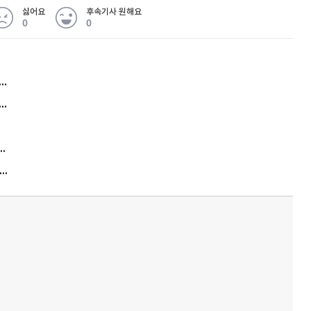
싫어요
후속기사 원해요
0
0
허지웅 "우리가 지지한 인간들이 이 꼴을"...또 소신 발언
아내 가출하자 성매매女 불러 음주, 아들 살해한 30대
김원훈 주식 1억8천 올인했는데…현실은 '-2,400만원'
"우리 애 사진 왜 적어요?" 민원 폭발…세상이 어쩌다