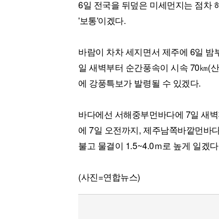
6일 전국을 뒤덮은 미세먼지는 점차 해
'보통'이겠다.
바람이 차차 세지면서 제주에 6일 밤
일 새벽부터 순간풍속이 시속 70㎞(산
에 강풍특보가 발령될 수 있겠다.
바다에선 서해중부먼바다에 7일 새
에 7일 오전까지, 제주남쪽바깥먼바다에
불고 물결이 1.5~4.0ｍ로 높게 일겠다
(사진=연합뉴스)