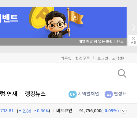
매일 매일 꽝 없는 룰렛 이벤트
와우넷
한경구독
로그인
고객센터
럼·연재
랭킹뉴스
지역별채널
편성표
798.81
0.36%
)
비트코인
91,756,000
(
-0.09%
)
(
2.86
이더리움
2,716,000
(
0.07%
)
넷
주식창