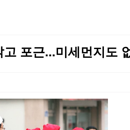
TV홈
무료방송
전체뉴스
재검토 지시
증권
파트너스
경제
종목핫라인
추천 상
산업
경제
오늘의 
정치
생활경제
수익후기
국제
기업·CEO
이벤트
칼럼·연재
맑고 포근...미세먼지도 
특집방송
해자 만난다
전체 프로그램
해자 만난다
채널/편성
지역별채널
)
편성표