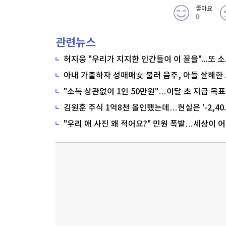
좋아요
0
관련뉴스
"소득 상관없이 1인 50만원"…이달 초 지급 목표