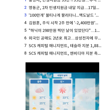
통영시, 민생지원금 33만→35만원…추석 전 푼다
2
영동군, 2차 민생지원금 내달 지급…17일부터 신청 접수
3
'100만개' 불티나게 팔리더니...맥도날드 '충주찰옥수수버거' 돌연 판매 종료
4
김원훈, 주식 시작 2주 만에 '-2,400만원'…"차 한 대 값 날렸다"
5
"하닉이 298만원 찍던 날이 있었단다"…100만 클릭 '전래동화' 정체
6
외국인 공매도 2년來 최고…삼성전자에 무슨일이 [B급기자의 B급리포트]
7
SCS 캐피털 매니지먼트, 테슬라 지분 1,889주 추가 매수
8
SCS 캐피털 매니지먼트, 엔비디아 지분 축소...8,590주 매도