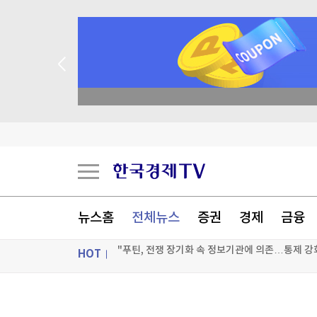
종목 무료 정밀 진단
뉴스홈
전체뉴스
증권
경제
금융
HOT
교황, 내달 프랑스 국빈 방문…성직자 성학대 피
EU, 러시아 군수산업 복합체 관계자 5명 추가 제
ON AIR
뉴스
"푸틴, 전쟁 장기화 속 정보기관에 의존…통제 강