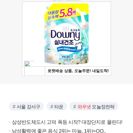
서울 강서구
타운
와우넷
오늘장전략
삼성반도체도시 고덕 폭등 시작? 대장단지로 몰린다!
남성활력에 좋은 음식 2위는 마늘, 1위는OO..