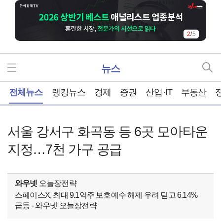
2
/
5
뉴스
홈
전체뉴스
랭킹뉴스
경제
증권
산업·IT
부동산
서울 강서구 화곡동 등 6곳 모아타운
지정…7천 가구 공급
와우넷
오늘장전략
스페이스X, 최대 9.1억주 보호예수 해제 우려 딛고 6.14%
급등 - 와우넷 오늘장전략