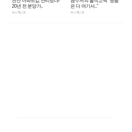
천안 아파트값 난리났다!
금수저의 솔직고백 "명품
20년 전 분양가..
은 다 여기서.."
뉴스캐스트
뉴스캐스트