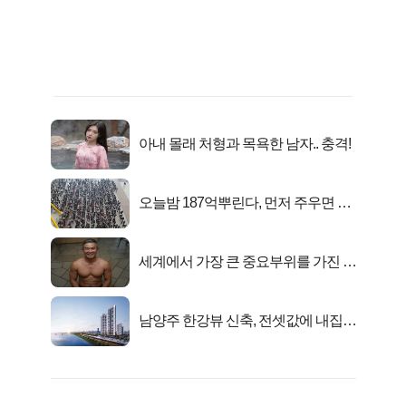
아내 몰래 처형과 목욕한 남자.. 충격!
오늘밤 187억뿌린다, 먼저 주우면 최
대1억..!
세계에서 가장 큰 중요부위를 가진 남
자의 진실
남양주 한강뷰 신축, 전셋값에 내집마
련!