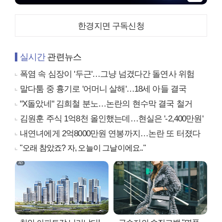
한경지면 구독신청
실시간
관련뉴스
폭염 속 심장이 '두근'…그냥 넘겼다간 돌연사 위험
말다툼 중 흉기로 '어머니 살해'…18세 아들 결국
"X돌았네" 김희철 분노…논란의 현수막 결국 철거
김원훈 주식 1억8천 올인했는데…현실은 '-2,400만원'
내연녀에게 2억8000만원 연봉까지…논란 또 터졌다
"오래 참았죠? 자, 오늘이 그날이에요.."