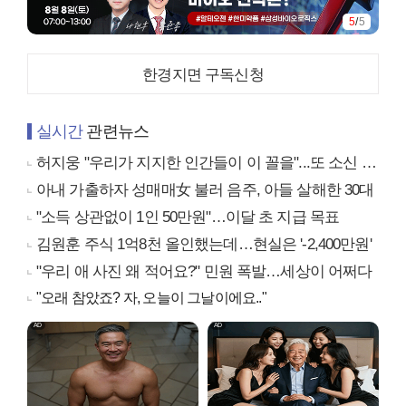
5
/
5
한경지면 구독신청
실시간
관련뉴스
허지웅 "우리가 지지한 인간들이 이 꼴을"...또 소신 발언
아내 가출하자 성매매女 불러 음주, 아들 살해한 30대
"소득 상관없이 1인 50만원"…이달 초 지급 목표
김원훈 주식 1억8천 올인했는데…현실은 '-2,400만원'
"우리 애 사진 왜 적어요?" 민원 폭발…세상이 어쩌다
"오래 참았죠? 자, 오늘이 그날이에요.."