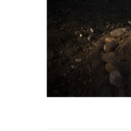
[할인50%] 한·미 투자 올인원 클래스
해외증시