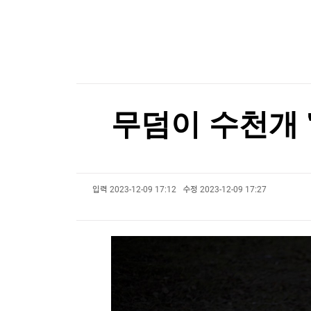
한국경제TV
뉴스홈
대만총통, '中침공대비' 연례 군사훈련 시찰…타
머니팜 모닝라이브
증권
굿모닝 작전
금융
대만총통, '中침공대비' 연례 군사훈련 시찰…타
오늘장 뭐사지?
부동산
[오후5시] 뉴스플러스
사회
온로드 (ON ROAD) 인사이트
글로벌경제
무덤이 수천개 
랭킹뉴스
입력
2023-12-09 17:12
수정
2023-12-09 17:27
미네르바아카데미
증권 데이터
스페셜강의
특징주 뉴스
투자/재테크
매매신호 (랭킹100
부동산/세무
투자분석
산업
국내증시
[모집-3기-] 돈버는 트레이딩 투자 북클럽
환율