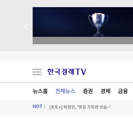
academy.co.kr
대만총통, '中침공대비' 연례 군사훈련 시찰…타
뉴스홈
전체뉴스
증권
경제
금융
국민의힘 윤리위원 2명 사퇴 의사…"위원장도 물
HOT
[포토+] 박정민, '멋짐 가득한 모습~'
"나야, '흑백요리사' 시즌3"
ON AIR
뉴스
[온에어] 마켓인사이트