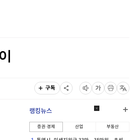
퀀텀
916
(
-0.44%
)
홈
AI추천
이더리움 클래식
9,185
(
0.93%
)
품
마켓이슈
특징주
이벤트
비트코인
91,025,000
(
-0.9%
)
일이
구독
랭킹뉴스
증권·경제
산업
부동산
1