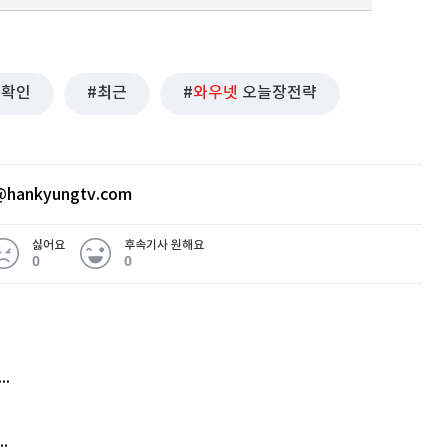
확인
최근
와우넷
오늘장전략
hankyungtv.com
싫어요
후속기사 원해요
0
0
 무슨 일
아내 가출하자 성매매女 불러 음주, 아들 살해한 30대
김원훈 주식 1억8천 올인했는데…현실은 '-2,400만원'