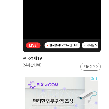
한국경제TV 24시간 LIVE
머니팜 모닝라이브 
한국경제TV
24시간 LIVE
채팅참여