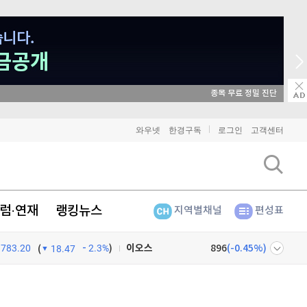
종목 무료 정밀 진단
비트코인
91,025,000
(
-0.9%
)
와우넷
한경구독
로그인
고객센터
이더리움
2,690,000
(
-0.9%
)
리플
1,455
(
-2.18%
)
럼·연재
랭킹뉴스
지역별채널
편성표
비트코인 캐시
302,300
(
0%
)
783.20
2.3%
)
이오스
896
(
-0.45%
)
(
18.47
비트코인 골드
1,313
(
-763.82%
)
넷
주식창