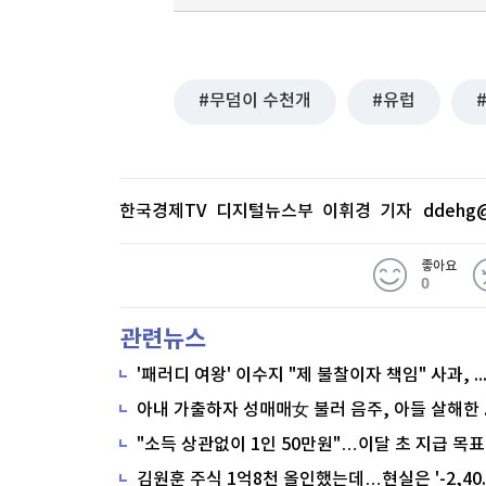
무덤이 수천개
유럽
한국경제TV 디지털뉴스부 이휘경 기자
ddehg@
좋아요
0
관련뉴스
'패러디 여왕' 이수지 "제 불찰이자 책임" 사과,
"소득 상관없이 1인 50만원"…이달 초 지급 목표