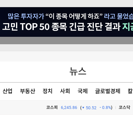
이베이항 점검
뉴스
"여름휴가 가세요" 보너스 '팍팍'…인재 잡으려 지갑 열었다 [글로벌 pick]
더샵 신길센트럴시티, 조합원 취소분 67세대 일반분양 진행…18일부터 청약 개시
산업
부동산
정치
사회
국제
글로벌경제
칼
러나야"
코스피
6,245.86
0.8%
)
코스닥
(
50.52
TV프로그램
와우