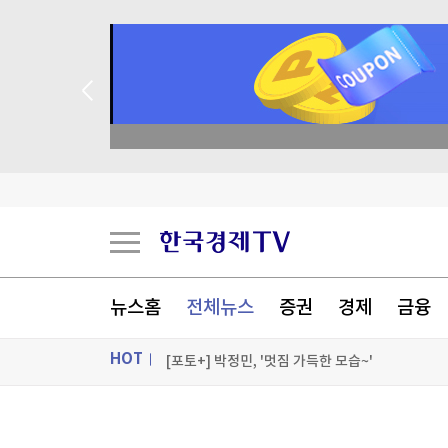
종목 무료 정밀 진단
[오늘의 운세] 8월 9일 띠별 운세
[오늘의 운세] 오늘 뭐 먹지?…8월 9일 띠별 추
[오늘의 운세] 2026년 8월 9일 별자리 운세
뉴스홈
전체뉴스
증권
경제
금융
5년 묵혀만 뒀는데 18% 수익…돈 몰려든 이유 
HOT
[포토+] 박정민, '멋짐 가득한 모습~'
"나야, '흑백요리사' 시즌3"
ON AIR
뉴스
[온에어] 경제전쟁 꾼 시즌3