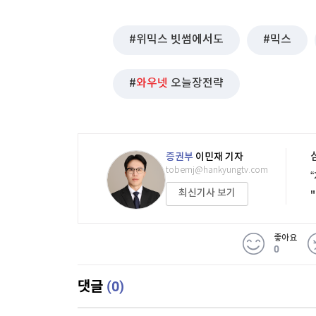
위믹스 빗썸에서도
믹스
와우넷
오늘장전략
증권부
이민재 기자
tobemj@hankyungtv.com
최신기사 보기
좋아요
0
(0)
댓글