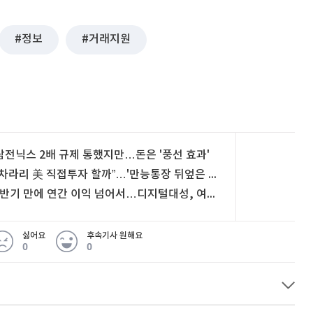
정보
거래지원
삼전닉스 2배 규제 통했지만…돈은 '풍선 효과'
“차라리 美 직접투자 할까”…'만능통장 뒤엎은 개편' 개미 울상 [쩐널리즘]
"반기 만에 연간 이익 넘어서…디지털대성, 여전히 저평가"
싫어요
후속기사 원해요
0
0