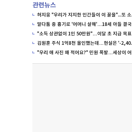
관련뉴스
말다툼 중 흉기로 '어머니 살해'…18세 아들 결국
"소득 상관없이 1인 50만원"…이달 초 지급 목표