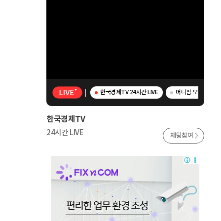
한국경제TV 24시간 LIVE
머니팜 모닝라이브 
한국경제TV
24시간 LIVE
채팅참여