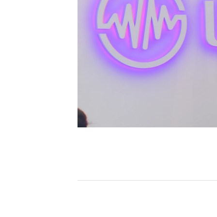
[할인50%] 한·미 투자 올인원 클래스
해외증시