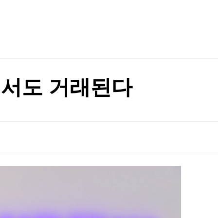
TV홈
무료방송
전체뉴스
증권
파트너스
경제
종목핫라인
추천 상
산업
경제
오늘의 
정치
생활경제
수익후기
국제
기업·CEO
이벤트
칼럼·연재
에서도 거래된다
특집방송
전체 프로그램
채널/편성
지역별채널
)
편성표