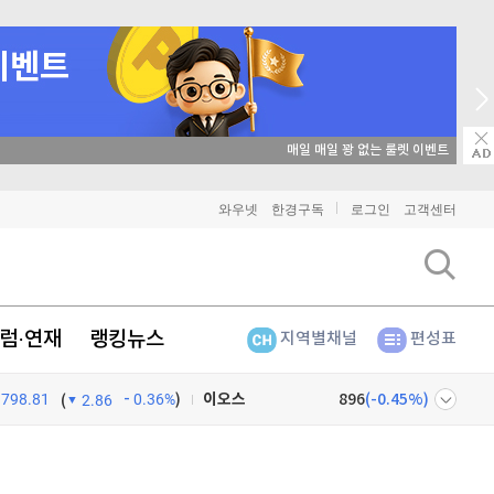
매일 매일 꽝 없는 룰렛 이벤트
비트코인
91,454,000
(
-0.06%
)
와우넷
한경구독
로그인
고객센터
이더리움
2,702,000
(
-0.04%
)
리플
1,469
(
0.14%
)
럼·연재
랭킹뉴스
지역별채널
편성표
비트코인 캐시
305,600
(
-0.23%
)
798.81
0.36%
)
이오스
896
(
-0.45%
)
(
2.86
비트코인 골드
1,313
(
-763.82%
)
넷
주식창