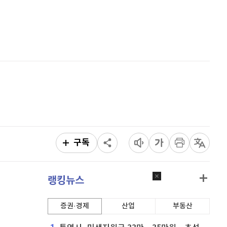
퀀텀
928
(
0.22%
)
홈
AI추천
이더리움 클래식
9,200
(
0.11%
)
품
마켓이슈
특징주
이벤트
비트코인
91,454,000
(
-0.06%
)
구독
랭킹뉴스
증권·경제
산업
부동산