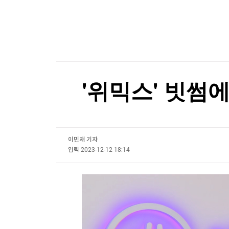
한국경제TV
뉴스홈
[오늘의 운세] 8월 9일 띠별 운세
머니팜 모닝라이브
증권
굿모닝 작전
금융
[오늘의 운세] 8월 9일 띠별 운세
오늘장 뭐사지?
부동산
[오후5시] 뉴스플러스
사회
온로드 (ON ROAD) 인사이트
글로벌경제
'위믹스' 빗썸
랭킹뉴스
이민재 기자
미네르바아카데미
증권 데이터
입력
2023-12-12 18:14
스페셜강의
특징주 뉴스
투자/재테크
매매신호 (랭킹100
부동산/세무
투자분석
산업
국내증시
[모집-3기-] 돈버는 트레이딩 투자 북클럽
환율