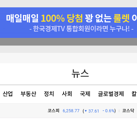
뉴스
천 점심메뉴
산업
부동산
정치
사회
국제
글로벌경제
칼
있었다
코스피
6,258.77
0.6%
)
코스닥
(
37.61
TV프로그램
와우