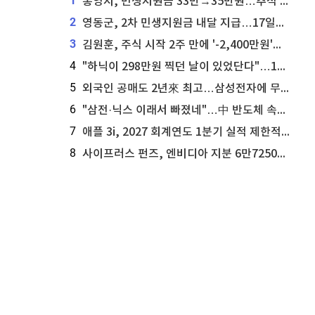
1
통영시, 민생지원금 33만→35만원…추석 전 푼다
2
영동군, 2차 민생지원금 내달 지급…17일부터 신청 접수
3
김원훈, 주식 시작 2주 만에 '-2,400만원'…"차 한 대 값 날렸다"
4
"하닉이 298만원 찍던 날이 있었단다"…100만 클릭 '전래동화' 정체
5
외국인 공매도 2년來 최고…삼성전자에 무슨일이 [B급기자의 B급리포트]
6
"삼전·닉스 이래서 빠졌네"…中 반도체 속사정 [B급기자의 B급리포트]
7
애플 3i, 2027 회계연도 1분기 실적 제한적 검토 통과
8
사이프러스 펀즈, 엔비디아 지분 6만7250주 매각