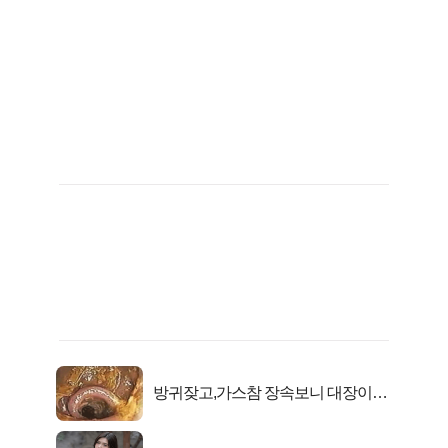
방귀잦고,가스참 장속보니 대장이아
니라..