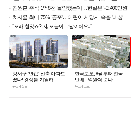
김원훈 주식 1억8천 올인했는데…현실은 '-2,400만원'
치사율 최대 75% '공포'…어린이 사망자 속출 '비상'
"오래 참았죠? 자, 오늘이 그날이에요.."
강서구 ‘반값’ 신축 아파트
한국로또, 8월부터 전국
떴다! 경쟁률 치열해..
민에 1억원씩 준다
뉴스캐스트
뉴스캐스트