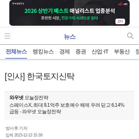
2
/
4
뉴스
홈
전체뉴스
랭킹뉴스
경제
증권
산업·IT
부동산
[인사] 한국토지신탁
와우넷
오늘장전략
스페이스X, 최대 9.1억주 보호예수 해제 우려 딛고 6.14%
급등 - 와우넷 오늘장전략
방서후 기자
2023-12-13 15:38
입력