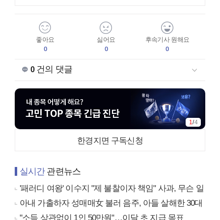
좋아요
싫어요
후속기사 원해요
0
0
0
건의 댓글
0
1
/
4
한경지면 구독신청
실시간
관련뉴스
'패러디 여왕' 이수지 "제 불찰이자 책임" 사과, 무슨 일
아내 가출하자 성매매女 불러 음주, 아들 살해한 30대
"소득 상관없이 1인 50만원"…이달 초 지급 목표