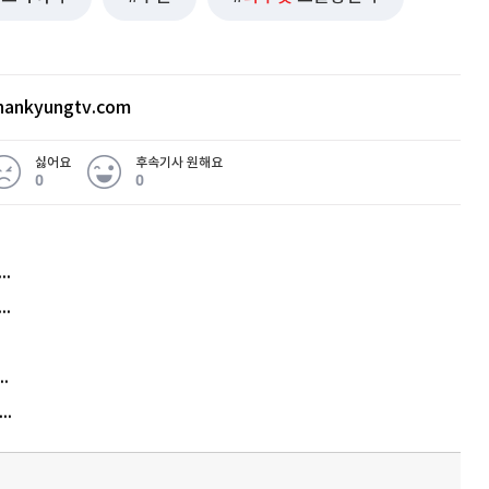
ankyungtv.com
싫어요
후속기사 원해요
0
0
허지웅 "우리가 지지한 인간들이 이 꼴을"...또 소신 발언
아내 가출하자 성매매女 불러 음주, 아들 살해한 30대
김원훈 주식 1억8천 올인했는데…현실은 '-2,400만원'
"우리 애 사진 왜 적어요?" 민원 폭발…세상이 어쩌다