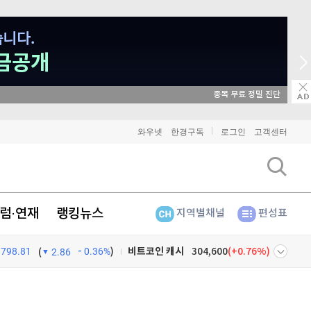
매일 매일 꽝 없는 
와우넷
한경구독
로그인
고객센터
비트코인
91,474,000
(
0.14%
)
이더리움
2,698,000
(
0.22%
)
리플
1,460
(
1.11%
)
럼·연재
랭킹뉴스
지역별채널
편성표
비트코인 캐시
304,600
(
0.76%
)
798.81
0.36%
)
(
2.86
이오스
896
(
-0.45%
)
넷
주식창
비트코인 골드
1,313
(
-763.82%
)