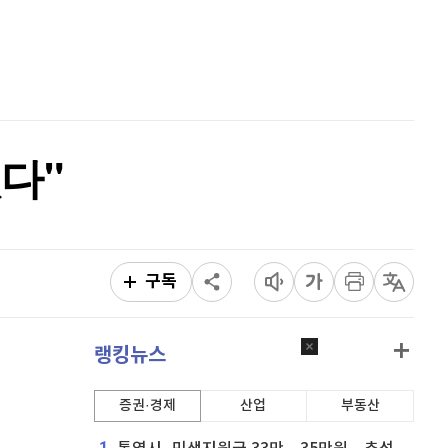
홈
퀀텀
924
(
0.87%
)
AI추천
품
마켓이슈
이더리움 클래식
9,175
(
0.55%
)
특징주
이벤트
비트코인
91,474,000
(
0.14%
)
다"
구독
랭킹뉴스
증권·경제
산업
부동산
1