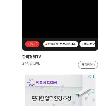
한국경제TV 24시간 LIVE
머니팜 모닝라이브 
한국경제TV
24시간 LIVE
채팅참여