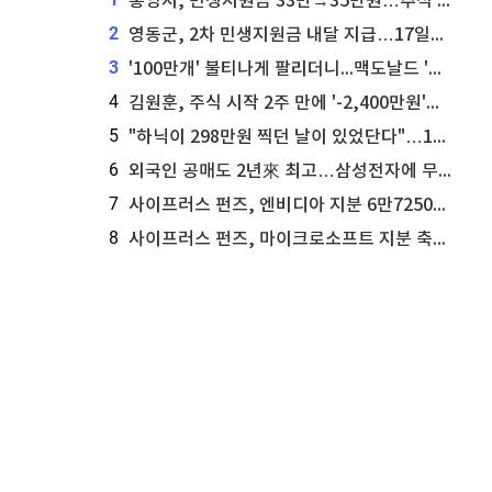
통영시, 민생지원금 33만→35만원…추석 전 푼다
2
영동군, 2차 민생지원금 내달 지급…17일부터 신청 접수
3
'100만개' 불티나게 팔리더니...맥도날드 '충주찰옥수수버거' 돌연 판매 종료
4
김원훈, 주식 시작 2주 만에 '-2,400만원'…"차 한 대 값 날렸다"
5
"하닉이 298만원 찍던 날이 있었단다"…100만 클릭 '전래동화' 정체
6
외국인 공매도 2년來 최고…삼성전자에 무슨일이 [B급기자의 B급리포트]
7
사이프러스 펀즈, 엔비디아 지분 6만7250주 매각
8
사이프러스 펀즈, 마이크로소프트 지분 축소...3만3천 주 매각