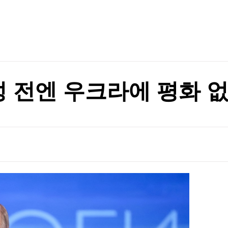
TV홈
무료방송
전체뉴스
증권
파트너스
경제
장관리 강화
종목핫라인
추천 상
산업
경제
오늘의 
정치
장관리 강화
생활경제
수익후기
국제
기업·CEO
이벤트
칼럼·연재
성 전엔 우크라에 평화 없
특집방송
전체 프로그램
채널/편성
지역별채널
)
편성표