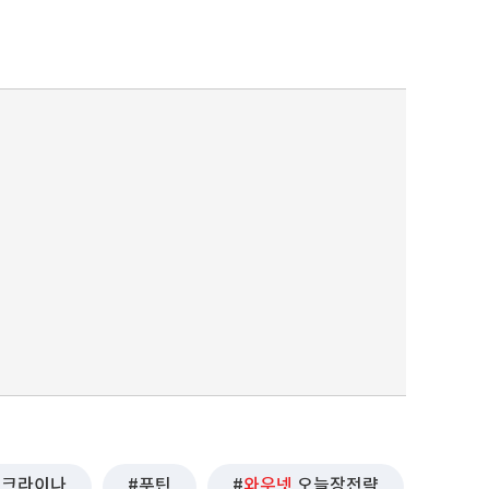
우크라이나
푸틴
와우넷
오늘장전략