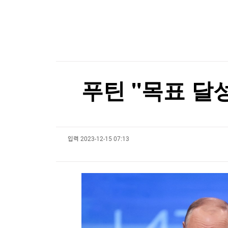
한국경제TV
뉴스홈
[온에어] 몸쓸이야기
머니팜 모닝라이브
증권
농식품부, 폭염에 육계·상추 피해 예방 총력…현
굿모닝 작전
금융
오늘장 뭐사지?
부동산
농식품부, 폭염에 육계·상추 피해 예방 총력…현
[오후5시] 뉴스플러스
사회
온로드 (ON ROAD) 인사이트
글로벌경제
푸틴 "목표 달
랭킹뉴스
입력
2023-12-15 07:13
미네르바아카데미
증권 데이터
스페셜강의
특징주 뉴스
투자/재테크
매매신호 (랭킹100
부동산/세무
투자분석
산업
국내증시
[모집-3기-] 돈버는 트레이딩 투자 북클럽
환율