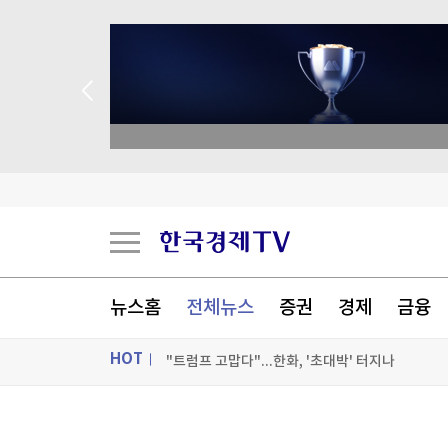
종목 무료 정밀 진단
농식품부, 폭염에 육계·상추 피해 예방 총력…현
FIFA 회장, 내연녀 승진 특혜에 MBA 등록금까지
뉴스홈
전체뉴스
증권
경제
금융
"공격 드론 도입"…반격능력 향상 위한 日안보문
"트럼프 고맙다"...한화, '초대박' 터지나
HOT
[포토+] 박정민, '멋짐 가득한 모습~'
ON AIR
뉴스
"나야, '흑백요리사' 시즌3"