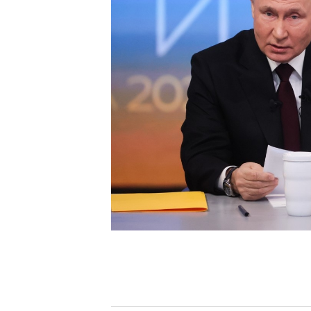
[할인50%] 한·미 투자 올인원 클래스
해외증시