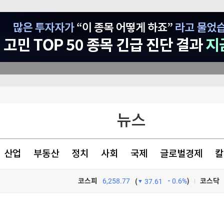
장관리 강화
뉴스
 지급했나
산업
부동산
정치
사회
국제
글로벌경제
칼
서 개정 윤곽
코스피
6,258.77
0.6%
)
코스닥
(
37.61
TV프로그램
와우