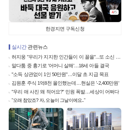
4
/
5
한경지면 구독신청
실시간
관련뉴스
허지웅 "우리가 지지한 인간들이 이 꼴을"...또 소신 발언
말다툼 중 흉기로 '어머니 살해'…18세 아들 결국
"소득 상관없이 1인 50만원"…이달 초 지급 목표
김원훈 주식 1억8천 올인했는데…현실은 '-2,400만원'
"우리 애 사진 왜 적어요?" 민원 폭발…세상이 어쩌다
"오래 참았죠? 자, 오늘이 그날이에요.."