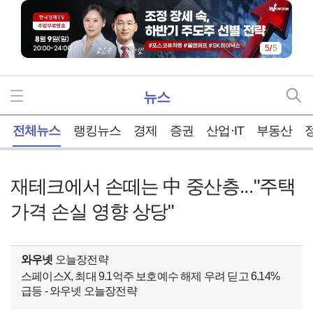
5
/
5
뉴스
홈
전체뉴스
랭킹뉴스
경제
증권
산업·IT
부동산
재테크에서 손떼는 中 중산층..."주택
가격 손실 영향 상당"
와우넷
오늘장전략
스페이스X, 최대 9.1억주 보호예수 해제 우려 딛고 6.14%
급등 - 와우넷 오늘장전략