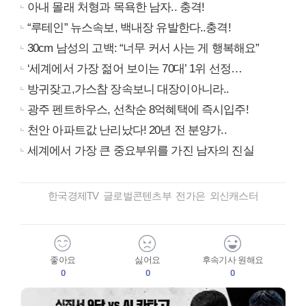
아내 몰래 처형과 목욕한 남자.. 충격!
“루테인” 뉴스속보, 백내장 유발한다..충격!
30cm 남성의 고백: “너무 커서 사는 게 행복해요”
‘세계에서 가장 젊어 보이는 70대’ 1위 선정…
방귀잦고,가스참 장속보니 대장이아니라..
광주 펜트하우스, 선착순 8억혜택에 즉시입주!
천안 아파트값 난리났다! 20년 전 분양가..
세계에서 가장 큰 중요부위를 가진 남자의 진실
한국경제TV 글로벌콘텐츠부 전가은 외신캐스터
좋아요
싫어요
후속기사 원해요
0
0
0