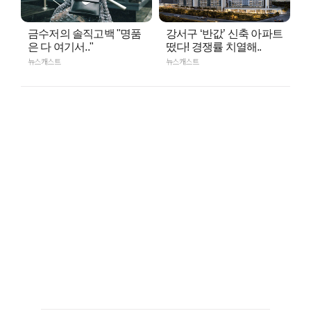
금수저의 솔직고백 "명품
강서구 ‘반값’ 신축 아파트
은 다 여기서.."
떴다! 경쟁률 치열해..
뉴스캐스트
뉴스캐스트