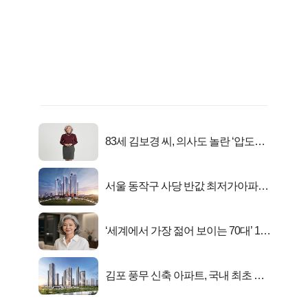
83세 김보경 씨, 의사도 놀란 ‘압도적
피지컬’
서울 동작구 사당 반값 최저가아파트
마지막...
‘세계에서 가장 젊어 보이는 70대’ 1위
선정…
김포 풍무 신축 아파트, 국내 최초 반
값 분양..