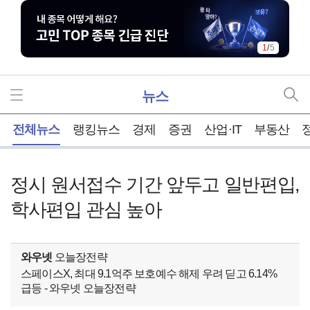
1
/
5
뉴스
홈
전체뉴스
랭킹뉴스
경제
증권
산업·IT
부동산
정시 원서접수 기간 앞두고 일반편입,
학사편입 관심 높아
와우넷
오늘장전략
스페이스X, 최대 9.1억주 보호예수 해제 우려 딛고 6.14%
급등 - 와우넷 오늘장전략