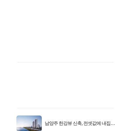
남양주 한강뷰 신축, 전셋값에 내집마
련!