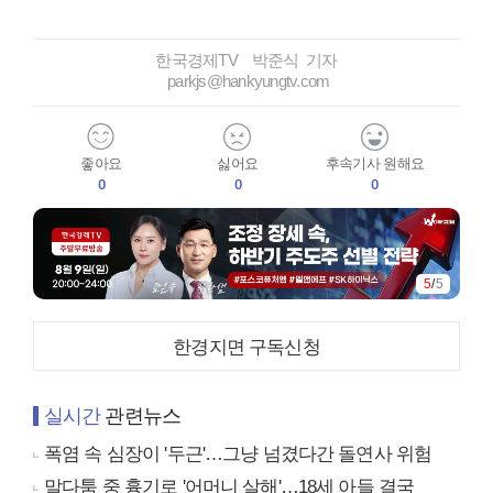
한국경제TV 박준식 기자
parkjs@hankyungtv.com
좋아요
싫어요
후속기사 원해요
0
0
0
5
/
5
한경지면 구독신청
실시간
관련뉴스
폭염 속 심장이 '두근'…그냥 넘겼다간 돌연사 위험
말다툼 중 흉기로 '어머니 살해'…18세 아들 결국