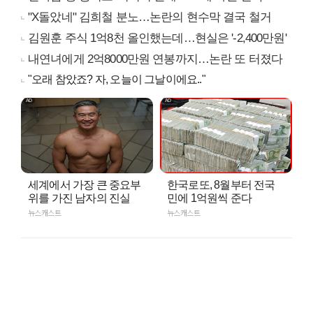
"X돌았네" 김희철 분노…논란의 현수막 결국 철거
김원훈 주식 1억8천 올인했는데…현실은 '-2,400만원'
내연녀에게 2억8000만원 연봉까지…논란 또 터졌다
"오래 참았죠? 자, 오늘이 그날이에요.."
세계에서 가장 큰 중요부
한국로또, 8월부터 전국
위를 가진 남자의 진실
민에 1억원씩 준다
뉴스캐스트
뉴스캐스트