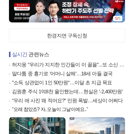
5
/
5
한경지면 구독신청
실시간
관련뉴스
허지웅 "우리가 지지한 인간들이 이 꼴을"...또 소신 발언
말다툼 중 흉기로 '어머니 살해'…18세 아들 결국
"소득 상관없이 1인 50만원"…이달 초 지급 목표
김원훈 주식 1억8천 올인했는데…현실은 '-2,400만원'
"우리 애 사진 왜 적어요?" 민원 폭발…세상이 어쩌다
"오래 참았죠? 자, 오늘이 그날이에요.."