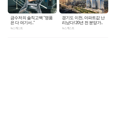
금수저의 솔직고백 "명품
경기도 이천, 아파트값 난
은 다 여기서.."
리났다! 20년 전 분양가..
뉴스캐스트
뉴스캐스트