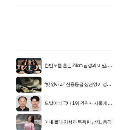
한반도를 흔든 28cm 남성의 비밀, 매
일 밤 즐거워
“빚 없애라” 신용등급 상관없이 정부
서 2억지원!
모발이식 국내 1위 권위자 서울에 있
었다..
아내 몰래 처형과 목욕한 남자.. 충격!