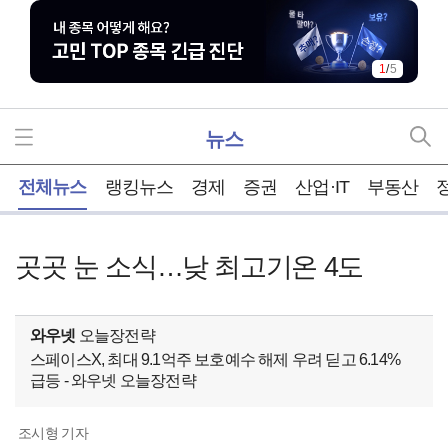
1
/
5
뉴스
홈
전체뉴스
랭킹뉴스
경제
증권
산업·IT
부동산
곳곳 눈 소식…낮 최고기온 4도
와우넷
오늘장전략
스페이스X, 최대 9.1억주 보호예수 해제 우려 딛고 6.14%
급등 - 와우넷 오늘장전략
조시형 기자