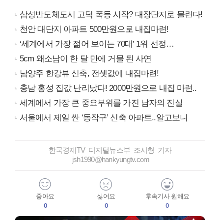
삼성반도체도시 고덕 폭등 시작? 대장단지로 몰린다!
천안 대단지 아파트 500만원으로 내집마련!
‘세계에서 가장 젊어 보이는 70대’ 1위 선정…
5cm 왜소남이 한 달 만에 거물 된 사연
남양주 한강뷰 신축, 전셋값에 내집마련!
충남 홍성 집값 난리났다! 2000만원으로 내집 마련..
세계에서 가장 큰 중요부위를 가진 남자의 진실
서울에서 제일 싼 ‘동작구’ 신축 아파트..알고보니
한국경제TV 디지털뉴스부 조시형 기자
jsh1990@hankyungtv.com
좋아요
싫어요
후속기사 원해요
0
0
0