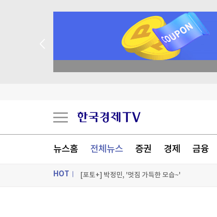
종목 무료 정밀 진단
[속보]주진우 "선관위, 투표자 수90분 전 입력"
"만화책에 딱이네"…'아이폰 천하' 일본서도 품절
9세 아이도 예외 아니었다…"전쟁 중 '말 피' 수혈
다카이치, 나가사키서도 방향성 뉘앙스 뺀 '비핵3
뉴스홈
전체뉴스
증권
경제
금융
[포토+] 박정민, '멋짐 가득한 모습~'
HOT
"나야, '흑백요리사' 시즌3"
[온에어] 국고처 1부
ON AIR
뉴스
[속보]주진우 "선관위, 투표자 수90분 전 입력"