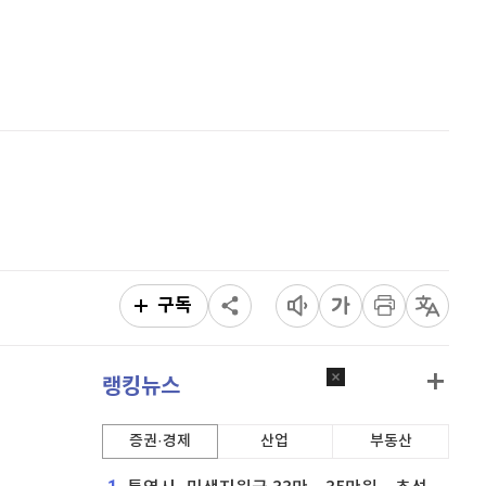
이더리움 클래식
9,145
(
-0.49%
)
홈
AI추천
비트코인
91,195,000
(
-0.35%
)
품
마켓이슈
특징주
이벤트
구독
랭킹뉴스
증권·경제
산업
부동산