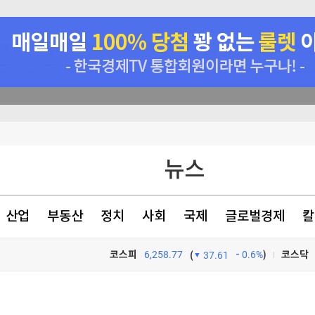
난 '아재폰'
뉴스
한 日 의대"
원칙' 표현유지(종합)
산업
부동산
정치
사회
국제
글로벌경제
칼
코스피
6,258.77
0.6%
)
코스닥
(
37.61
TV프로그램
와우