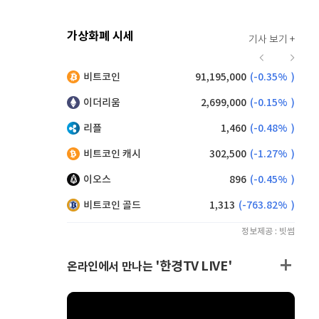
가상화폐 시세
기사 보기 +
942
(
1.73%
)
비트코인
91,195,000
(
-0.35%
)
,145
(
-0.49%
)
이더리움
2,699,000
(
-0.15%
)
리플
1,460
(
-0.48%
)
비트코인 캐시
302,500
(
-1.27%
)
이오스
896
(
-0.45%
)
비트코인 골드
1,313
(
-763.82%
)
정보제공 : 빗썸
'한경TV LIVE'
온라인에서 만나는