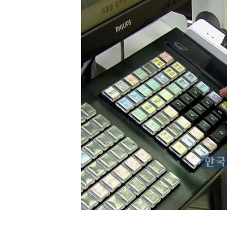
[할인50%] 한·미 투자 올인원 클래스
해외증시