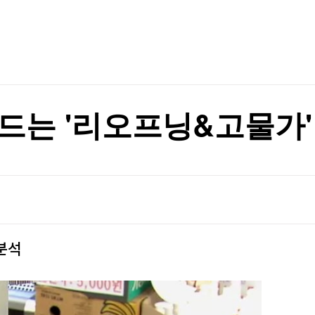
TV홈
무료방송
전체뉴스
증권
파트너스
경제
종목핫라인
추천 상
산업
경제
오늘의 
정치
생활경제
수익후기
국제
기업·CEO
이벤트
칼럼·연재
드는 '리오프닝&고물가'
특집방송
전체 프로그램
채널/편성
지역별채널
분석
)
편성표