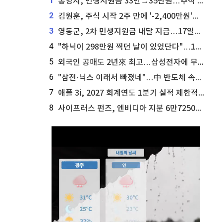
1
통영시, 민생지원금 33만→35만원…추석 전 푼다
2
김원훈, 주식 시작 2주 만에 '-2,400만원'…"차 한 대 값 날렸다"
3
영동군, 2차 민생지원금 내달 지급…17일부터 신청 접수
4
"하닉이 298만원 찍던 날이 있었단다"…100만 클릭 '전래동화' 정체
5
외국인 공매도 2년來 최고…삼성전자에 무슨일이 [B급기자의 B급리포트]
6
"삼전·닉스 이래서 빠졌네"…中 반도체 속사정 [B급기자의 B급리포트]
7
애플 3i, 2027 회계연도 1분기 실적 제한적 검토 통과
8
사이프러스 펀즈, 엔비디아 지분 6만7250주 매각