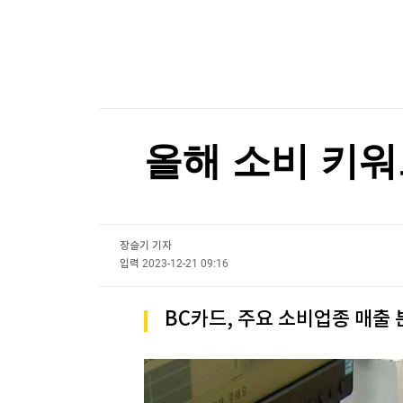
한국경제TV
뉴스홈
[속보]주진우 "선관위, 투표자 수90분 전 입력"
머니팜 모닝라이브
증권
굿모닝 작전
금융
오늘장 뭐사지?
부동산
[오후5시] 뉴스플러스
사회
온로드 (ON ROAD) 인사이트
글로벌경제
올해 소비 키워
랭킹뉴스
장슬기 기자
미네르바아카데미
증권 데이터
입력
2023-12-21 09:16
스페셜강의
특징주 뉴스
BC카드, 주요 소비업종 매출 
투자/재테크
매매신호 (랭킹100
부동산/세무
투자분석
산업
국내증시
[모집-3기-] 돈버는 트레이딩 투자 북클럽
환율