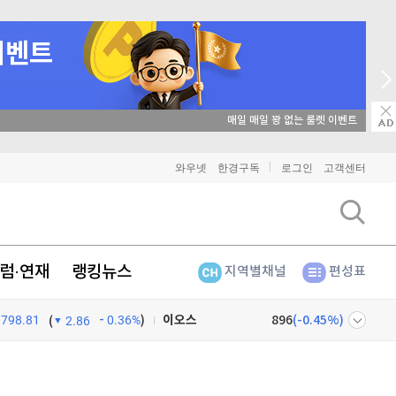
매일 매일 꽝 없는 룰렛 이벤트
비트코인
91,195,000
(
-0.35%
)
이더리움
2,699,000
(
-0.15%
)
와우넷
한경구독
로그인
고객센터
리플
1,460
(
-0.48%
)
비트코인 캐시
302,500
(
-1.27%
)
럼·연재
랭킹뉴스
지역별채널
편성표
이오스
896
(
-0.45%
)
798.81
0.36%
)
비트코인 골드
1,313
(
-763.82%
)
(
2.86
퀀텀
942
(
1.73%
)
넷
주식창