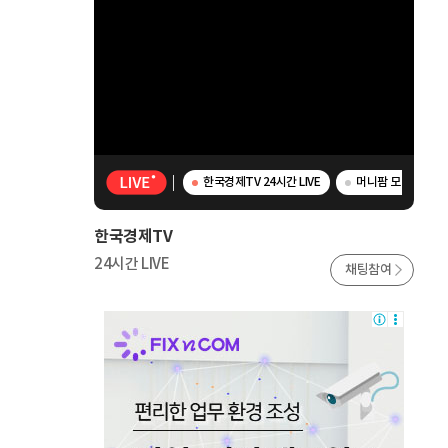
한국경제TV 24시간 LIVE
머니팜 모닝라이브 
한국경제TV
24시간 LIVE
채팅참여