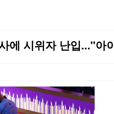
TV홈
무료방송
전체뉴스
리 난 까닭
증권
파트너스
경제
종목핫라인
추천 상
산업
경제
오늘의 
정치
생활경제
수익후기
국제
기업·CEO
이벤트
칼럼·연재
사에 시위자 난입..."아
특집방송
1명 기각
전체 프로그램
1명 기각
채널/편성
지역별채널
)
편성표