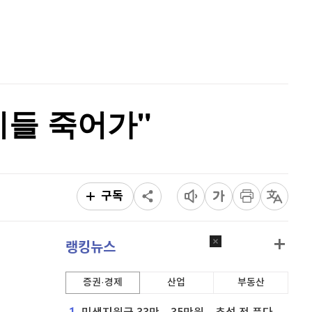
리플
1,487
(
-1.85%
)
홈
AI추천
비트코인 캐시
300,000
(
-1.42%
)
품
마켓이슈
특징주
이벤트
이오스
896
(
-0.45%
)
비트코인 골드
1,313
(
-763.82%
)
이들 죽어가"
퀀텀
923
(
1.21%
)
이더리움 클래식
9,060
(
-1.74%
)
비트코인
91,495,000
(
-0.19%
)
구독
랭킹뉴스
증권·경제
산업
부동산
1