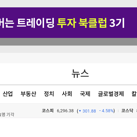
뉴스
산업
부동산
정치
사회
국제
글로벌경제
칼
1명 기각
코스피
6,296.38
4.58%
)
코스닥
(
301.88
혹
TV프로그램
와우