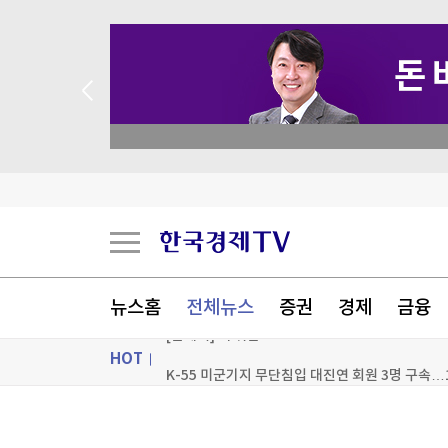
 꽝 없는 룰렛 이벤트
뉴스홈
전체뉴스
증권
경제
금융
HOT
K-55 미군기지 무단침입 대진연 회원 3명 구속…
축구협회, 과거 외국인 심판 10여명에 성 접대 의
ON AIR
뉴스
국고채 입찰 담합, 15조 과징금 맞나