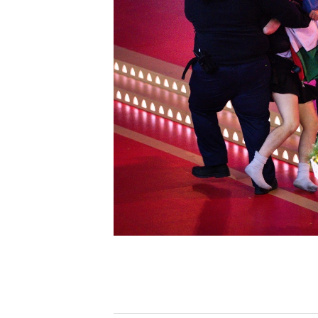
[할인50%] 한·미 투자 올인원 클래스
해외증시