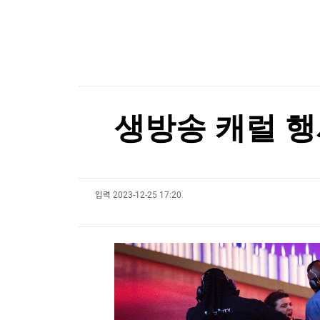
한국경제TV
뉴스홈
15조 과징금 쇼크…'의무감이 독 됐다' 금융권 난
머니팜 모닝라이브
증권
굿모닝 작전
금융
[포토+] 박정민, '멋짐 가득한 모습~'
오늘장 뭐사지?
부동산
"나야, '흑백요리사' 시즌3"
[오후5시] 뉴스플러스
사회
온로드 (ON ROAD) 인사이트
글로벌경제
[온에어] 더 워룸
생방송 캐럴 행
랭킹뉴스
K-55 미군기지 무단침입 대진연 회원 3명 구속…
K-55 미군기지 무단침입 대진연 회원 3명 구속…
입력
2023-12-25 17:20
미네르바아카데미
증권 데이터
스페셜강의
특징주 뉴스
투자/재테크
매매신호 (랭킹100
부동산/세무
투자분석
산업
국내증시
[모집-3기-] 돈버는 트레이딩 투자 북클럽
환율