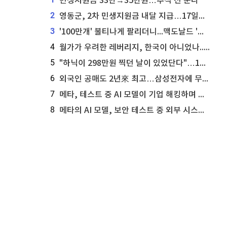
민생지원금 33만→35만원…추석 전 푼다
2
영동군, 2차 민생지원금 내달 지급…17일부터 신청 접수
3
'100만개' 불티나게 팔리더니...맥도날드 '충주찰옥수수버거' 돌연 판매 종료
4
월가가 우려한 레버리지, 한국이 아니었나...'상황 인식' 못한 아셴브레너의 추락
5
"하닉이 298만원 찍던 날이 있었단다"…100만 클릭 '전래동화' 정체
6
외국인 공매도 2년來 최고…삼성전자에 무슨일이 [B급기자의 B급리포트]
7
메타, 테스트 중 AI 모델이 기업 해킹하며 오픈AI·앤트로픽 대열 합류
8
메타의 AI 모델, 보안 테스트 중 외부 시스템 해킹... 메타 주가 타격 받을까