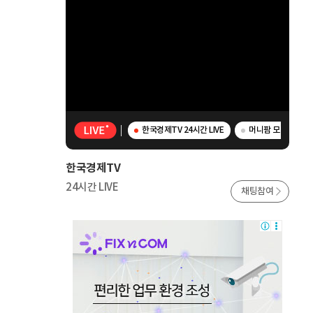
한국경제TV 24시간 LIVE
머니팜 모닝라이브 -
한국경제TV
24시간 LIVE
채팅참여