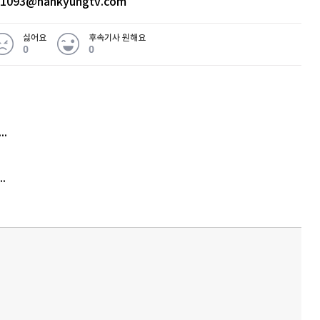
ht1093@hankyungtv.com
싫어요
후속기사 원해요
0
0
 무슨 일
아내 가출하자 성매매女 불러 음주, 아들 살해한 30대
김원훈 주식 1억8천 올인했는데…현실은 '-2,400만원'
'비상'