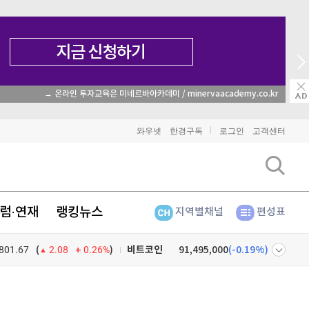
→ 온라인 투자교육은 미네르바아카데미 / minervaacademy.co.kr
와우넷
한경구독
로그인
고객센터
럼·연재
랭킹뉴스
지역별채널
편성표
801.67
0.26%
)
비트코인
91,495,000
(
-0.19%
)
(
2.08
이더리움
2,699,000
(
1.16%
)
넷
주식창