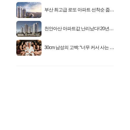
부산 최고급 로또 아파트 선착순 줍줍
떴다!
천안아산 아파트값 난리났다! 20년
전 분양가..
30cm 남성의 고백: “너무 커서 사는 게
행복해요”