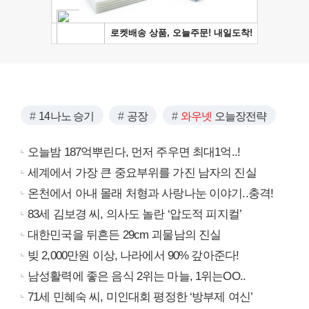
14나노 승기
공장
와우넷
오늘장전략
오늘밤 187억뿌린다, 먼저 주우면 최대1억..!
세계에서 가장 큰 중요부위를 가진 남자의 진실
온천에서 아내 몰래 처형과 사랑나눈 이야기..충격!
83세 김보경 씨, 의사도 놀란 ‘압도적 피지컬’
대한민국을 뒤흔든 29cm 괴물남의 진실
빚 2,000만원 이상, 나라에서 90% 갚아준다!
남성활력에 좋은 음식 2위는 마늘, 1위는OO..
71세 민혜숙 씨, 미인대회 평정한 ‘방부제 여신’