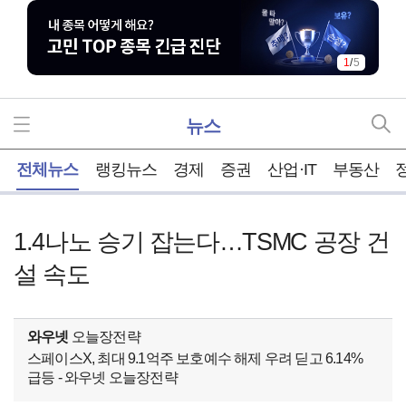
1
/
5
뉴스
홈
전체뉴스
랭킹뉴스
경제
증권
산업·IT
부동산
1.4나노 승기 잡는다…TSMC 공장 건
설 속도
와우넷
오늘장전략
스페이스X, 최대 9.1억주 보호예수 해제 우려 딛고 6.14%
급등 - 와우넷 오늘장전략