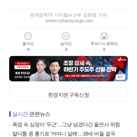
한국경제TV 디지털뉴스부 김현경 기자
khkkim@hankyungtv.com
좋아요
싫어요
후속기사 원해요
0
0
0
5
/
5
한경지면 구독신청
실시간
관련뉴스
폭염 속 심장이 '두근'…그냥 넘겼다간 돌연사 위험
말다툼 중 흉기로 '어머니 살해'…18세 아들 결국