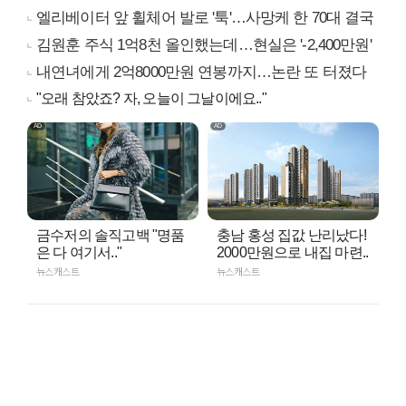
엘리베이터 앞 휠체어 발로 '툭'…사망케 한 70대 결국
김원훈 주식 1억8천 올인했는데…현실은 '-2,400만원'
내연녀에게 2억8000만원 연봉까지…논란 또 터졌다
"오래 참았죠? 자, 오늘이 그날이에요.."
금수저의 솔직고백 "명품
충남 홍성 집값 난리났다!
은 다 여기서.."
2000만원으로 내집 마련..
뉴스캐스트
뉴스캐스트