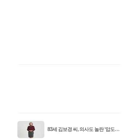
83세 김보경 씨, 의사도 놀란 ‘압도적
피지컬’