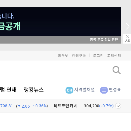
와우넷
한경구독
로그인
고객센터
비트코인
91,274,000
(
-0.26%
)
이더리움
2,702,000
(
-0.04%
)
리플
1,457
(
-0.69%
)
럼·연재
랭킹뉴스
지역별채널
편성표
비트코인 캐시
304,200
(
-0.7%
)
798.81
0.36%
)
(
2.86
이오스
896
(
-0.45%
)
넷
주식창
비트코인 골드
1,313
(
-763.82%
)