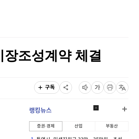
홈
퀀텀
941
(
1.62%
)
AI추천
이더리움 클래식
9,140
(
-0.55%
)
품
마켓이슈
특징주
이벤트
비트코인
91,274,000
(
-0.26%
)
 시장조성계약 체결
구독
랭킹뉴스
증권·경제
산업
부동산