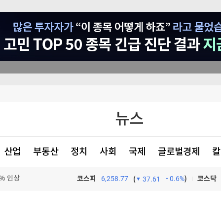
종목 무료 정밀 진단
표는 박빙
뉴스
원 손실"
호르무즈 폐쇄"(종합)
산업
부동산
정치
사회
국제
글로벌경제
칼
9% 인상
코스피
6,258.77
0.6%
)
코스닥
(
37.61
TV프로그램
와우