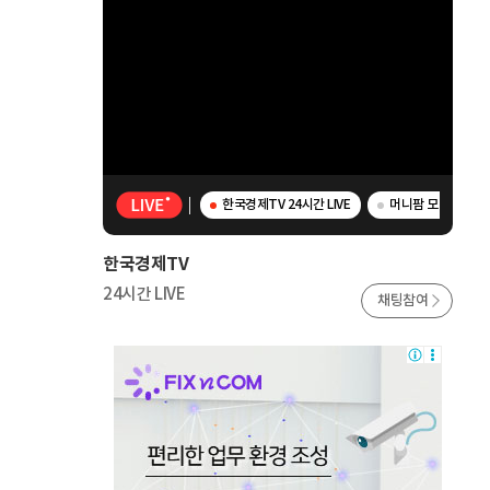
한국경제TV 24시간 LIVE
머니팜 모닝라이브 
한국경제TV
24시간 LIVE
채팅참여