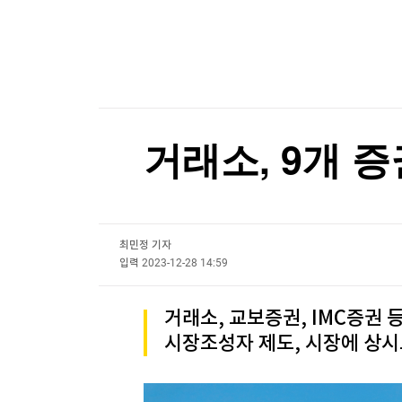
[온에어] 국고처 4부
한국경제TV
뉴스홈
머니팜 모닝라이브
증권
김민석, 강원·TK 경선서 '4%p차' 승리…누적득
굿모닝 작전
금융
김민석, 강원·TK 경선서 '4%p차' 승리…누적득
오늘장 뭐사지?
부동산
[오후5시] 뉴스플러스
사회
온로드 (ON ROAD) 인사이트
글로벌경제
거래소, 9개 
랭킹뉴스
최민정 기자
미네르바아카데미
증권 데이터
입력
2023-12-28 14:59
스페셜강의
특징주 뉴스
거래소, 교보증권, IMC증권
투자/재테크
매매신호 (랭킹100
시장조성자 제도, 시장에 상시
부동산/세무
투자분석
산업
국내증시
[모집-3기-] 돈버는 트레이딩 투자 북클럽
환율