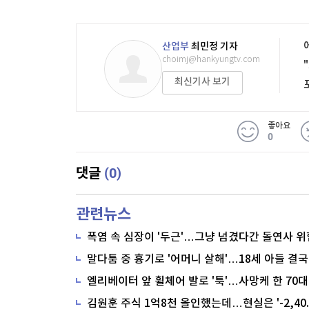
산업부
최민정 기자
choimj@hankyungtv.com
최신기사 보기
좋아요
0
(0)
댓글
관련뉴스
폭염 속 심장이 '두근'…그냥 넘겼다간 돌연사 위
말다툼 중 흉기로 '어머니 살해'…18세 아들 결국