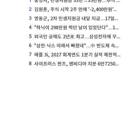
1
통영시, 민생지원금 33만→35만원…추석 전 푼다
2
김원훈, 주식 시작 2주 만에 '-2,400만원'…"차 한 대 값 날렸다"
3
영동군, 2차 민생지원금 내달 지급…17일부터 신청 접수
4
"하닉이 298만원 찍던 날이 있었단다"…100만 클릭 '전래동화' 정체
5
외국인 공매도 2년來 최고…삼성전자에 무슨일이 [B급기자의 B급리포트]
6
"삼전·닉스 이래서 빠졌네"…中 반도체 속사정 [B급기자의 B급리포트]
7
애플 3i, 2027 회계연도 1분기 실적 제한적 검토 통과
8
사이프러스 펀즈, 엔비디아 지분 6만7250주 매각