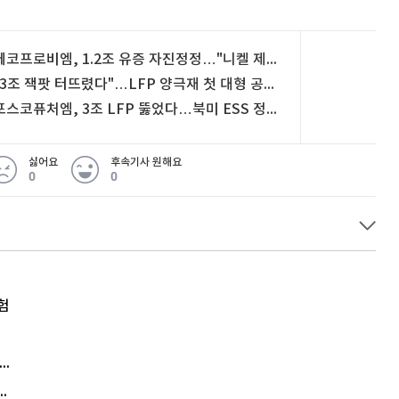
에코프로비엠, 1.2조 유증 자진정정…"니켈 제련소 내년 3월 완공"
"3조 잭팟 터뜨렸다"…LFP 양극재 첫 대형 공급 뚫은 한국 기업
포스코퓨처엠, 3조 LFP 뚫었다…북미 ESS 정조준
싫어요
후속기사 원해요
0
0
험
엘리베이터 앞 휠체어 발로 '툭'…사망케 한 70대 결국
김원훈 주식 1억8천 올인했는데…현실은 '-2,400만원'