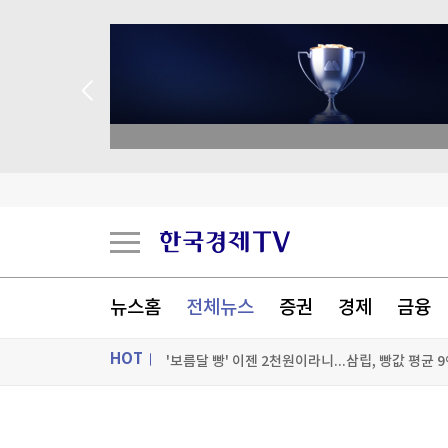
김민석, 강원·TK 경선서 '4%p차' 승리…누적득
우크라, '40일 작전' 성공 선언…"러 물류망 17조
이란, 美에 병력철수·배상금 요구…"충족시까지 
뉴스홈
전체뉴스
증권
경제
금융
'보름달 빵' 이젠 2천원이라니...삼립, 빵값 평균 
HOT
[포토+] 박정민, '멋짐 가득한 모습~'
ON AIR
뉴스
"나야, '흑백요리사' 시즌3"