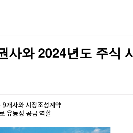
TV홈
무료방송
전체뉴스
증권
파트너스
경제
표는 박빙
종목핫라인
추천 상
산업
표는 박빙
경제
오늘의 
정치
생활경제
수익후기
국제
기업·CEO
이벤트
칼럼·연재
증권사와 2024년도 주식
특집방송
전체 프로그램
채널/편성
지역별채널
 등 9개사와 시장조성계약
)
편성표
로 유동성 공급 역할