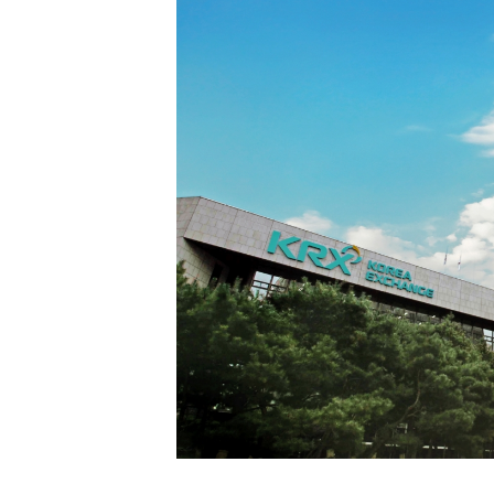
[할인50%] 한·미 투자 올인원 클래스
해외증시