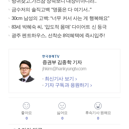
방귀잦고,가스참 장속보니 대장이아니라..
금수저의 솔직고백 "명품은 다 여기서.."
30cm 남성의 고백: “너무 커서 사는 게 행복해요”
83세 박혜숙 씨, ‘압도적 몸매’ 다이어트 신 등극
광주 펜트하우스, 선착순 8억혜택에 즉시입주!
증권부 김종학 기자
jhkim@hankyungtv.com
최신기사 보기
기자 구독과 응원하기
좋아요
싫어요
후속기사 원해요
0
0
0