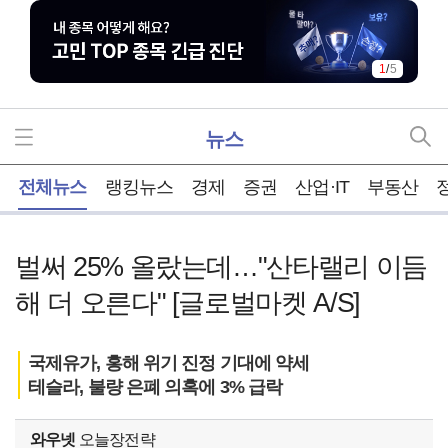
2
/
5
뉴스
홈
전체뉴스
랭킹뉴스
경제
증권
산업·IT
부동산
벌써 25% 올랐는데…"산타랠리 이듬
해 더 오른다" [글로벌마켓 A/S]
국제유가, 홍해 위기 진정 기대에 약세
테슬라, 불량 은폐 의혹에 3% 급락
와우넷
오늘장전략