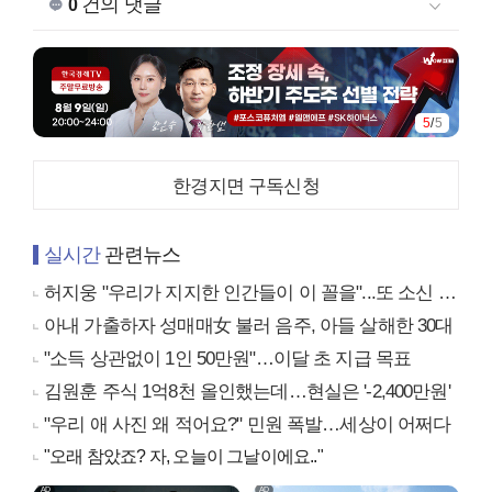
건의 댓글
0
1
/
5
한경지면 구독신청
실시간
관련뉴스
허지웅 "우리가 지지한 인간들이 이 꼴을"...또 소신 발언
아내 가출하자 성매매女 불러 음주, 아들 살해한 30대
"소득 상관없이 1인 50만원"…이달 초 지급 목표
김원훈 주식 1억8천 올인했는데…현실은 '-2,400만원'
"우리 애 사진 왜 적어요?" 민원 폭발…세상이 어쩌다
"오래 참았죠? 자, 오늘이 그날이에요.."