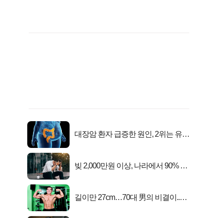
대장암 환자 급증한 원인, 2위는 유산
균 1위는OO..
빚 2,000만원 이상, 나라에서 90% 갚
아준다!
길이만 27cm…70대 男의 비결이..충
격!